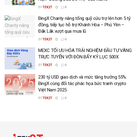
BY
TEK2T
0
BingX Charity nâng tổng quỹ cứu trợ lên hơn 5 tỷ
đồng, tiếp tục hỗ trợ Khánh Hòa – Phú Yên –
Đắk Lắk vượt qua mưa lũ
BY
TEK2T
0
MEXC TỐI ƯU HÓA TRẢI NGHIỆM ĐẦU TƯ VÀNG
TRỰC TUYẾN VỚI ĐÒN BẨY KỶ LỤC 500X
BY
TEK2T
0
230 tỷ USD giao dịch và mức tăng trưởng 55%:
BingX cùng đối tác phác họa bức tranh crypto
Việt Nam 2025
BY
TEK2T
0