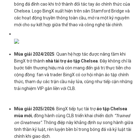
bóng đá đỉnh cao khi trở thành đối tác tay áo chính thức của
Chelsea. Logo BingX xuất hiện trên sân Stamford Bridge và
các hoạt động truyền thông toàn cầu, mở ra một kỷ nguyên
mới cho sự kết hợp giữa thể thao và công nghệ tài chính.
Mùa giải 2024/2025
: Quan hệ hợp tác được nâng tầm khi
BingX trở thành
nhà tài trợ áo tập Chelsea
. Đây không chỉ là
bước tiến thương hiệu mà còn mang đến giá trị thực tiễn cho
cộng đồng: fan và trader BingX có cơ hội nhận áo tập chính
thức, tham dự các trận cầu nảy lửa, cũng như tiếp cận những
trải nghiệm VIP gắn liền với CLB.
Mùa giải 2025/2026
: BingX tiếp tục tài trợ
áo tập Chelsea
mùa mới
, đồng hành cùng CLB triển khai chiến dịch
“Trained
on Greatness”
. Thông điệp này khẳng định sự song hành giữa
tinh thần kỷ luật, rèn luyện bền bỉ trong bóng đá và kỷ luật tài
chính khi giao dịch.