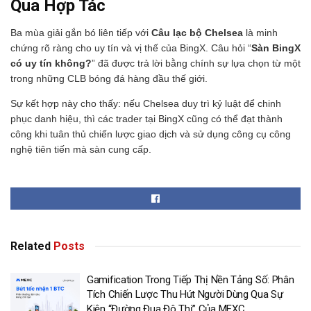
Qua Hợp Tác
Ba mùa giải gắn bó liên tiếp với
Câu lạc bộ Chelsea
là minh
chứng rõ ràng cho uy tín và vị thế của BingX. Câu hỏi “
Sàn BingX
có uy tín không?
” đã được trả lời bằng chính sự lựa chọn từ một
trong những CLB bóng đá hàng đầu thế giới.
Sự kết hợp này cho thấy: nếu Chelsea duy trì kỷ luật để chinh
phục danh hiệu, thì các trader tại BingX cũng có thể đạt thành
công khi tuân thủ chiến lược giao dịch và sử dụng công cụ công
nghệ tiên tiến mà sàn cung cấp.
Related
Posts
Gamification Trong Tiếp Thị Nền Tảng Số: Phân
Tích Chiến Lược Thu Hút Người Dùng Qua Sự
Kiện “Đường Đua Đô Thị” Của MEXC