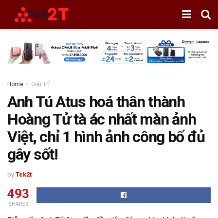
Home
Giải Trí
Anh Tú Atus hoá thân thành
Hoàng Tử tà ác nhất màn ảnh
Việt, chỉ 1 hình ảnh công bố đủ
gây sốt!
by
Tek2t
493
SHARES