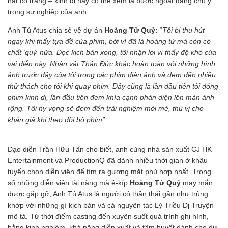
hạt cổ trang – kinh dị này có thể xem là bước ngoặt đáng chú ý
trong sự nghiệp của anh.
Anh Tú Atus chia sẻ về dự án
Hoàng Tử Quỷ:
“
Tôi bị thu hút
ngay khi thấy tựa đề của phim, bởi vì đã là hoàng tử mà còn có
chất ‘quỷ’ nữa. Đọc kịch bản xong, tôi nhận lời vì thấy độ khó của
vai diễn này. Nhân vật Thân Đức khác hoàn toàn với những hình
ảnh trước đây của tôi trong các phim điện ảnh và đem đến nhiều
thử thách cho tôi khi quay phim. Đây cũng là lần đầu tiên tôi đóng
phim kinh dị, lần đầu tiên đem khía cạnh phản diện lên màn ảnh
rộng. Tôi hy vọng sẽ đem đến trải nghiệm mới mẻ, thú vị cho
khán giả khi theo dõi bộ phim”.
Đạo diễn Trần Hữu Tấn cho biết, anh cùng nhà sản xuất CJ HK
Entertainment và ProductionQ đã dành nhiều thời gian ở khâu
tuyển chọn diễn viên để tìm ra gương mặt phù hợp nhất. Trong
số những diễn viên tài năng mà ê-kíp
Hoàng Tử Quỷ
may mắn
được gặp gỡ, Anh Tú Atus là người có thần thái gần như trùng
khớp với những gì kịch bản và cả nguyên tác Lý Triều Dị Truyện
mô tả. Từ thời điểm casting đến xuyên suốt quá trình ghi hình,
bằng kinh nghiệm, khả năng diễn xuất và tâm huyết dành cho dự