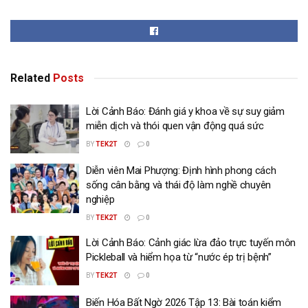
Related
Posts
Lời Cảnh Báo: Đánh giá y khoa về sự suy giảm
miễn dịch và thói quen vận động quá sức
BY
TEK2T
0
Diễn viên Mai Phượng: Định hình phong cách
sống cân bằng và thái độ làm nghề chuyên
nghiệp
BY
TEK2T
0
Lời Cảnh Báo: Cảnh giác lừa đảo trực tuyến môn
Pickleball và hiểm họa từ “nước ép trị bệnh”
BY
TEK2T
0
Biến Hóa Bất Ngờ 2026 Tập 13: Bài toán kiểm