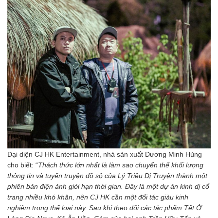
Đại diện CJ HK Entertainment, nhà sản xuất Dương Minh Hùng
cho biết: “
Thách thức lớn nhất là làm sao chuyển thể khối lượng
thông tin và tuyến truyện đồ sộ của Lý Triều Dị Truyện thành một
phiên bản điện ảnh giới hạn thời gian. Đây là một dự án kinh dị cổ
trang nhiều khó khăn, nên CJ HK cần một đối tác giàu kinh
nghiệm trong thể loại này. Sau khi theo dõi các tác phẩm Tết Ở