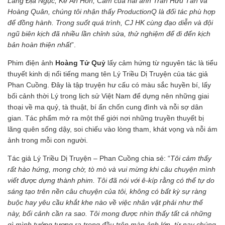
Làng Địa Ngục, Kẻ Ăn Hồn, Cám của hai anh Trần Hữu Tấn và
Hoàng Quân, chúng tôi nhận thấy ProductionQ là đối tác phù hợp
để đồng hành. Trong suốt quá trình, CJ HK cùng đạo diễn và đội
ngũ biên kịch đã nhiều lần chỉnh sửa, thử nghiệm để đi đến kịch
bản hoàn thiện nhất
”.
Phim điện ảnh
Hoàng Tử Quỷ
lấy cảm hứng từ nguyên tác là tiểu
thuyết kinh dị nổi tiếng mang tên Lý Triều Dị Truyện của tác giả
Phan Cuồng. Đây là tập truyện hư cấu có màu sắc huyền bí, lấy
bối cảnh thời Lý trong lịch sử Việt Nam để dựng nên những giai
thoại về ma quỷ, tà thuật, bí ẩn chốn cung đình và nỗi sợ dân
gian. Tác phẩm mở ra một thế giới nơi những truyền thuyết bị
lãng quên sống dậy, soi chiếu vào lòng tham, khát vọng và nỗi ám
ảnh trong mỗi con người.
Tác giả Lý Triều Dị Truyện – Phan Cuồng chia sẻ: “
Tôi cảm thấy
rất hào hứng, mong chờ, tò mò và vui mừng khi câu chuyện mình
viết được dựng thành phim. Tôi đã nói với ê-kíp rằng có thể tự do
sáng tạo trên nền câu chuyện của tôi, không có bất kỳ sự ràng
buộc hay yêu cầu khắt khe nào về việc nhân vật phải như thế
này, bối cảnh cần ra sao. Tôi mong được nhìn thấy tất cả những
gì mình tưởng tượng ra trong đầu trên màn ảnh lớn, từ nay chúng