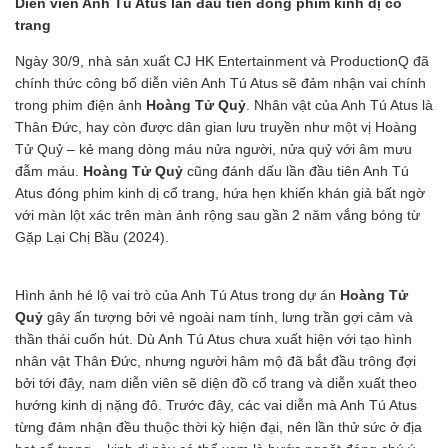
Diễn viên Anh Tú Atus lần đầu tiên đóng phim kinh dị cổ
trang
Ngày 30/9, nhà sản xuất CJ HK Entertainment và ProductionQ đã
chính thức công bố diễn viên Anh Tú Atus sẽ đảm nhận vai chính
trong phim điện ảnh
Hoàng Tử Quỷ
. Nhân vật của Anh Tú Atus là
Thân Đức, hay còn được dân gian lưu truyền như một vị Hoàng
Tử Quỷ – kẻ mang dòng máu nửa người, nửa quỷ với âm mưu
đẫm máu.
Hoàng Tử Quỷ
cũng đánh dấu lần đầu tiên Anh Tú
Atus đóng phim kinh dị cổ trang, hứa hẹn khiến khán giả bất ngờ
với màn lột xác trên màn ảnh rộng sau gần 2 năm vắng bóng từ
Gặp Lại Chị Bầu (2024).
Hình ảnh hé lộ vai trò của Anh Tú Atus trong dự án
Hoàng Tử
Quỷ
gây ấn tượng bởi vẻ ngoài nam tính, lưng trần gợi cảm và
thần thái cuốn hút. Dù Anh Tú Atus chưa xuất hiện với tạo hình
nhân vật Thân Đức, nhưng người hâm mộ đã bắt đầu trông đợi
bởi tới đây, nam diễn viên sẽ diện đồ cổ trang và diễn xuất theo
hướng kinh dị nặng đô. Trước đây, các vai diễn mà Anh Tú Atus
từng đảm nhận đều thuộc thời kỳ hiện đại, nên lần thử sức ở địa