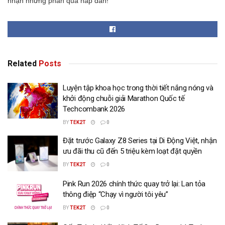
nhận những phần quà hấp dẫn!
Related
Posts
Luyện tập khoa học trong thời tiết nắng nóng và
khởi động chuỗi giải Marathon Quốc tế
Techcombank 2026
BY
TEK2T
0
Đặt trước Galaxy Z8 Series tại Di Động Việt, nhận
ưu đãi thu cũ đến 5 triệu kèm loạt đặt quyền
BY
TEK2T
0
Pink Run 2026 chính thức quay trở lại: Lan tỏa
thông điệp “Chạy vì người tôi yêu”
BY
TEK2T
0