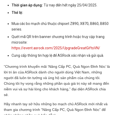
Thời gian áp dụng:
Từ nay đến hết ngày 25/04/2025.
Thể lệ:
Mua các bo mạch chủ thuộc chipset Z890, X870, B860, B850
series.
Quét mã QR trên banner chương trình hoặc truy cập trang
microsite:
https://event.asrock.com/2025/UpgradeGreatGiftsVN/
Cung cấp thông tin hợp lệ để ASRock xác nhận và gửi quà.
“Chương trình khuyến mãi ‘Nâng Cấp PC, Quà Ngon Đỉnh Nóc’ là
lời tri ân của ASRock dành cho người dùng Việt Nam, những
người đã luôn tin tưởng và ủng hộ sản phẩm của chúng tôi.
Chúng tôi hy vọng rằng những phần quà giá trị này sẽ mang đến
niềm vui và sự hài lòng cho khách hàng,” đại diện ASRock chia
sẻ.
Hãy nhanh tay sở hữu những bo mạch chủ ASRock mới nhất và
tham gia chương trình “Nâng Cấp PC, Quà Ngon Đỉnh Nóc” để