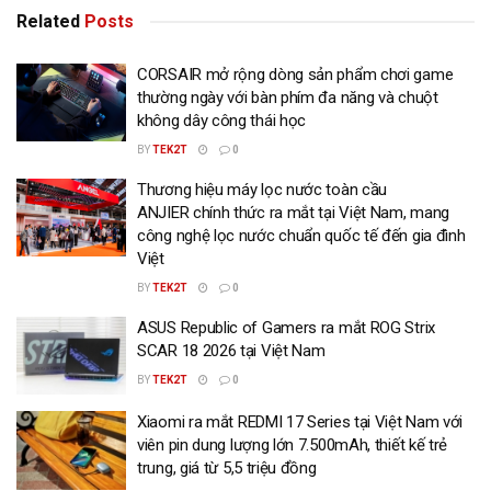
Related
Posts
CORSAIR mở rộng dòng sản phẩm chơi game
thường ngày với bàn phím đa năng và chuột
không dây công thái học
BY
TEK2T
0
Thương hiệu máy lọc nước toàn cầu
ANJIER chính thức ra mắt tại Việt Nam, mang
công nghệ lọc nước chuẩn quốc tế đến gia đình
Việt
BY
TEK2T
0
ASUS Republic of Gamers ra mắt ROG Strix
SCAR 18 2026 tại Việt Nam
BY
TEK2T
0
Xiaomi ra mắt REDMI 17 Series tại Việt Nam với
viên pin dung lượng lớn 7.500mAh, thiết kế trẻ
trung, giá từ 5,5 triệu đồng