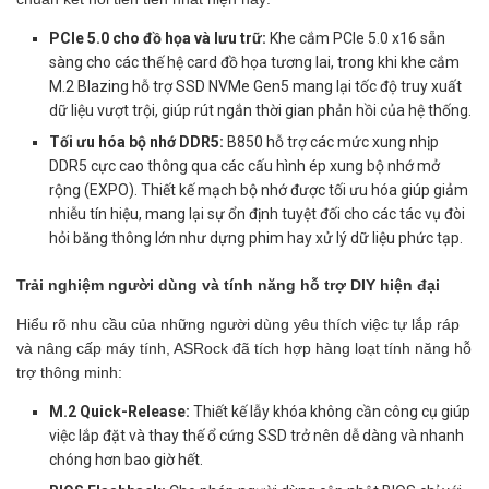
PCIe 5.0 cho đồ họa và lưu trữ:
Khe cắm PCIe 5.0 x16 sẵn
sàng cho các thế hệ card đồ họa tương lai, trong khi khe cắm
M.2 Blazing hỗ trợ SSD NVMe Gen5 mang lại tốc độ truy xuất
dữ liệu vượt trội, giúp rút ngắn thời gian phản hồi của hệ thống.
Tối ưu hóa bộ nhớ DDR5:
B850 hỗ trợ các mức xung nhịp
DDR5 cực cao thông qua các cấu hình ép xung bộ nhớ mở
rộng (EXPO). Thiết kế mạch bộ nhớ được tối ưu hóa giúp giảm
nhiễu tín hiệu, mang lại sự ổn định tuyệt đối cho các tác vụ đòi
hỏi băng thông lớn như dựng phim hay xử lý dữ liệu phức tạp.
Trải nghiệm người dùng và tính năng hỗ trợ DIY hiện đại
Hiểu rõ nhu cầu của những người dùng yêu thích việc tự lắp ráp
và nâng cấp máy tính, ASRock đã tích hợp hàng loạt tính năng hỗ
trợ thông minh:
M.2 Quick-Release:
Thiết kế lẫy khóa không cần công cụ giúp
việc lắp đặt và thay thế ổ cứng SSD trở nên dễ dàng và nhanh
chóng hơn bao giờ hết.