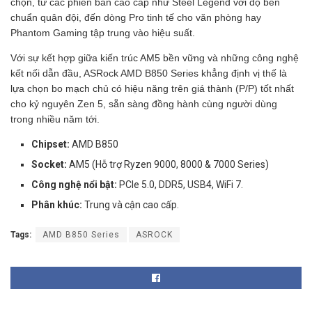
chọn, từ các phiên bản cao cấp như Steel Legend với độ bền
chuẩn quân đội, đến dòng Pro tinh tế cho văn phòng hay
Phantom Gaming tập trung vào hiệu suất.
Với sự kết hợp giữa kiến trúc AM5 bền vững và những công nghệ
kết nối dẫn đầu, ASRock AMD B850 Series khẳng định vị thế là
lựa chọn bo mạch chủ có hiệu năng trên giá thành (P/P) tốt nhất
cho kỷ nguyên Zen 5, sẵn sàng đồng hành cùng người dùng
trong nhiều năm tới.
Chipset:
AMD B850
Socket:
AM5 (Hỗ trợ Ryzen 9000, 8000 & 7000 Series)
Công nghệ nổi bật:
PCIe 5.0, DDR5, USB4, WiFi 7.
Phân khúc:
Trung và cận cao cấp.
Tags:
AMD B850 Series
ASROCK