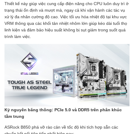
Thiết kế này giúp việc cung cấp điện năng cho CPU luôn duy trì ở
trạng thái ổn định và mượt mà, ngay cả khi vận hành các tác vụ
xử lý đa nhân cường độ cao. Việc tối ưu hóa nhiệt độ tại khu vực
VRM thông qua các khối tản nhiệt nhôm lớn giúp kéo dài tuổi thọ
linh kiện và đảm bảo hiệu suất không bị sụt giảm trong suốt quá
trình làm việc.
Kỷ nguyên băng thông: PCIe 5.0 và DDR5 trên phân khúc
tầm trung
ASRock B850 phá vỡ rào cản về tốc độ khi tích hợp sẵn các
chuẩn kết nối tiên tiến nhất hiện nay: