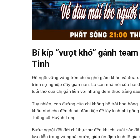
Bí kíp “vượt khó” gánh team
Tinh
Để ngồi vững vàng trên chiếc ghế giám khảo và đưa r
trình sự nghiệp đầy gian nan. Là con nhà nòi của hai đ
tuổi thơ của chị gắn liền với những đêm thức trắng sa
Tuy nhiên, con đường của chị không hề trải hoa hồng.
khấu nhỏ cho đến đi hát đám tiệc để lấy kinh phí gồn
Tuồng cổ Huỳnh Long.
Bước ngoặt đổi đời chỉ thực sự đến khi chị xuất sắc
lưu diễn trong và ngoài nước, giúp ổn định kinh tế gi