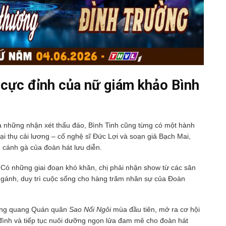
 cực đỉnh của nữ giám khảo Bình
a những nhận xét thấu đáo, Bình Tinh cũng từng có một hành
ại thụ cải lương – cố nghệ sĩ Đức Lợi và soạn giả Bạch Mai,
u cánh gà của đoàn hát lưu diễn.
 Có những giai đoạn khó khăn, chị phải nhận show từ các sân
g gánh, duy trì cuộc sống cho hàng trăm nhân sự của Đoàn
 đăng quang Quán quân
Sao Nối Ngôi
mùa đầu tiên, mở ra cơ hội
a đình và tiếp tục nuôi dưỡng ngọn lửa đam mê cho đoàn hát