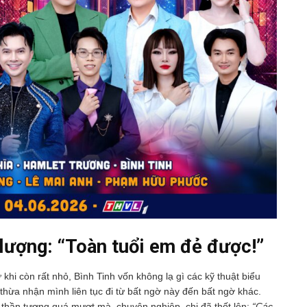
 lượng: “Toàn tuổi em đẻ được!”
hi còn rất nhỏ, Bình Tinh vốn không lạ gì các kỹ thuật biểu
thừa nhận mình liên tục đi từ bất ngờ này đến bất ngờ khác.
i thần tượng quá mượt mà, chuyên nghiệp, chị đã thốt lên:
“Các