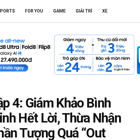
SPORTS
FOR YOU
GAME
GIẢI TRÍ
XE
ập 4: Giám Khảo Bình
inh Hết Lời, Thừa Nhận
Thần Tượng Quá “Out