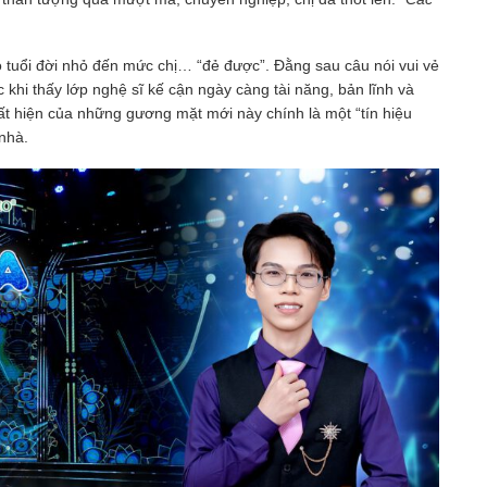
ó tuổi đời nhỏ đến mức chị… “đẻ được”. Đằng sau câu nói vui vẻ
c khi thấy lớp nghệ sĩ kế cận ngày càng tài năng, bản lĩnh và
t hiện của những gương mặt mới này chính là một “tín hiệu
nhà.