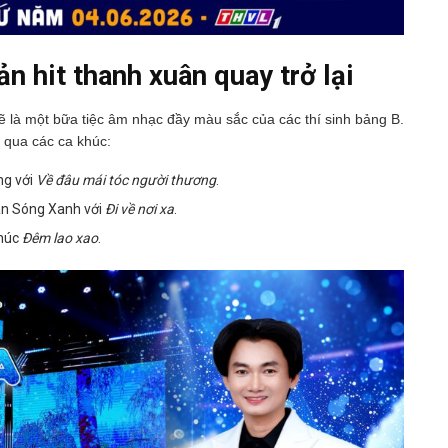
n hit thanh xuân quay trở lại
 là một bữa tiệc âm nhạc đầy màu sắc của các thí sinh bảng B.
 qua các ca khúc:
ng với
Về đâu mái tóc người thương
.
àn Sóng Xanh với
Đi về nơi xa
.
khúc
Đêm lao xao
.