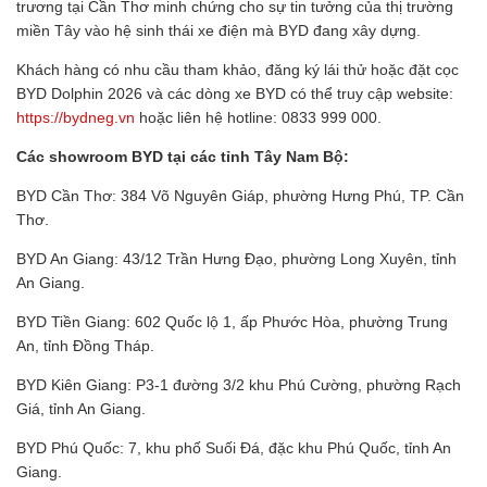
trương tại Cần Thơ minh chứng cho sự tin tưởng của thị trường
miền Tây vào hệ sinh thái xe điện mà BYD đang xây dựng.
Khách hàng có nhu cầu tham khảo, đăng ký lái thử hoặc đặt cọc
BYD Dolphin 2026 và các dòng xe BYD có thể truy cập website:
https://bydneg.vn
hoặc liên hệ hotline: 0833 999 000.
Các showroom BYD tại các tỉnh Tây Nam Bộ:
BYD Cần Thơ: 384 Võ Nguyên Giáp, phường Hưng Phú, TP. Cần
Thơ.
BYD An Giang: 43/12 Trần Hưng Đạo, phường Long Xuyên, tỉnh
An Giang.
BYD Tiền Giang: 602 Quốc lộ 1, ấp Phước Hòa, phường Trung
An, tỉnh Đồng Tháp.
BYD Kiên Giang: P3-1 đường 3/2 khu Phú Cường, phường Rạch
Giá, tỉnh An Giang.
BYD Phú Quốc: 7, khu phố Suối Đá, đặc khu Phú Quốc, tỉnh An
Giang.