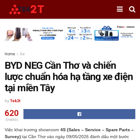
Home
Xe
BYD NEG Cần Thơ và chiến
lược chuẩn hóa hạ tầng xe điện
tại miền Tây
by
Tek2t
620
SHARES
Việc khai trương showroom
4S (Sales – Service – Spare Parts –
Survey)
tại Cần Thơ vào ngày 09/05/2026 đánh dấu một bước