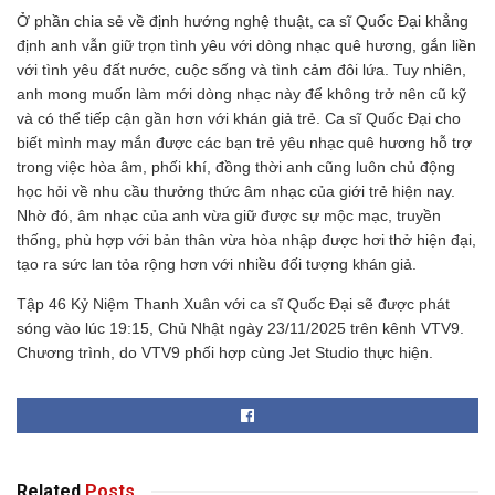
Ở phần chia sẻ về định hướng nghệ thuật, ca sĩ Quốc Đại khẳng
định anh vẫn giữ trọn tình yêu với dòng nhạc quê hương, gắn liền
với tình yêu đất nước, cuộc sống và tình cảm đôi lứa. Tuy nhiên,
anh mong muốn làm mới dòng nhạc này để không trở nên cũ kỹ
và có thể tiếp cận gần hơn với khán giả trẻ. Ca sĩ Quốc Đại cho
biết mình may mắn được các bạn trẻ yêu nhạc quê hương hỗ trợ
trong việc hòa âm, phối khí, đồng thời anh cũng luôn chủ động
học hỏi về nhu cầu thưởng thức âm nhạc của giới trẻ hiện nay.
Nhờ đó, âm nhạc của anh vừa giữ được sự mộc mạc, truyền
thống, phù hợp với bản thân vừa hòa nhập được hơi thở hiện đại,
tạo ra sức lan tỏa rộng hơn với nhiều đối tượng khán giả.
Tập 46 Kỷ Niệm Thanh Xuân với ca sĩ Quốc Đại sẽ được phát
sóng vào lúc 19:15, Chủ Nhật ngày 23/11/2025 trên kênh VTV9.
Chương trình, do VTV9 phối hợp cùng Jet Studio thực hiện.
Related
Posts