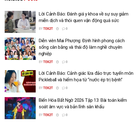
Lời Cảnh Báo: Đánh giá y khoa về sự suy giảm
miễn dịch và thói quen vận động quá sức
BY
TEK2T
0
Diễn viên Mai Phượng: Định hình phong cách
sống cân bằng và thái độ làm nghề chuyên
nghiệp
BY
TEK2T
0
Lời Cảnh Báo: Cảnh giác lừa đảo trực tuyến môn
Pickleball và hiểm họa từ “nước ép trị bệnh”
BY
TEK2T
0
Biến Hóa Bất Ngờ 2026 Tập 13: Bài toán kiểm
soát âm vực và bản lĩnh sân khấu
BY
TEK2T
0