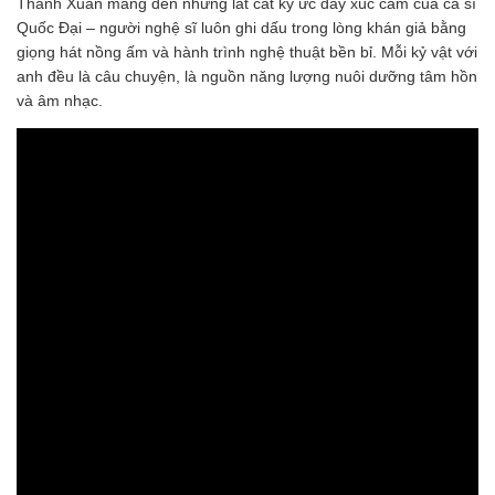
Thanh Xuân mang đến những lát cắt ký ức đầy xúc cảm của ca sĩ
Quốc Đại – người nghệ sĩ luôn ghi dấu trong lòng khán giả bằng
giọng hát nồng ấm và hành trình nghệ thuật bền bỉ. Mỗi kỷ vật với
anh đều là câu chuyện, là nguồn năng lượng nuôi dưỡng tâm hồn
và âm nhạc.