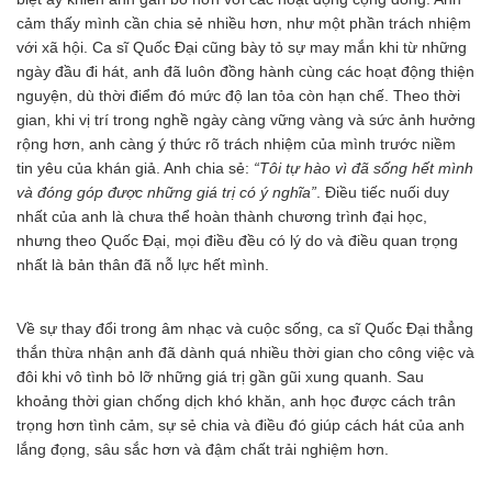
cảm thấy mình cần chia sẻ nhiều hơn, như một phần trách nhiệm
với xã hội. Ca sĩ Quốc Đại cũng bày tỏ sự may mắn khi từ những
ngày đầu đi hát, anh đã luôn đồng hành cùng các hoạt động thiện
nguyện, dù thời điểm đó mức độ lan tỏa còn hạn chế. Theo thời
gian, khi vị trí trong nghề ngày càng vững vàng và sức ảnh hưởng
rộng hơn, anh càng ý thức rõ trách nhiệm của mình trước niềm
tin yêu của khán giả. Anh chia sẻ:
“Tôi tự hào vì đã sống hết mình
và đóng góp được những giá trị có ý nghĩa”
. Điều tiếc nuối duy
nhất của anh là chưa thể hoàn thành chương trình đại học,
nhưng theo Quốc Đại, mọi điều đều có lý do và điều quan trọng
nhất là bản thân đã nỗ lực hết mình.
Về sự thay đổi trong âm nhạc và cuộc sống, ca sĩ Quốc Đại thẳng
thắn thừa nhận anh đã dành quá nhiều thời gian cho công việc và
đôi khi vô tình bỏ lỡ những giá trị gần gũi xung quanh. Sau
khoảng thời gian chống dịch khó khăn, anh học được cách trân
trọng hơn tình cảm, sự sẻ chia và điều đó giúp cách hát của anh
lắng đọng, sâu sắc hơn và đậm chất trải nghiệm hơn.