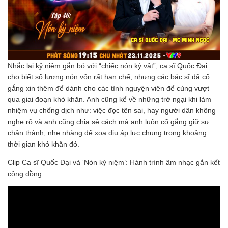
Nhắc lại kỷ niệm gắn bó với “chiếc nón kỷ vật”, ca sĩ Quốc Đại
cho biết số lượng nón vốn rất hạn chế, nhưng các bác sĩ đã cố
gắng xin thêm để dành cho các tình nguyện viên để cùng vượt
qua giai đoạn khó khăn. Anh cũng kể về những trở ngại khi làm
nhiệm vụ chống dịch như: việc đọc tên sai, hay người dân không
nghe rõ và anh cũng chia sẻ cách mà anh luôn cố gắng giữ sự
chân thành, nhẹ nhàng để xoa dịu áp lực chung trong khoảng
thời gian khó khăn đó.
Clip Ca sĩ Quốc Đại và ‘Nón kỷ niệm’: Hành trình âm nhạc gắn kết
cộng đồng: