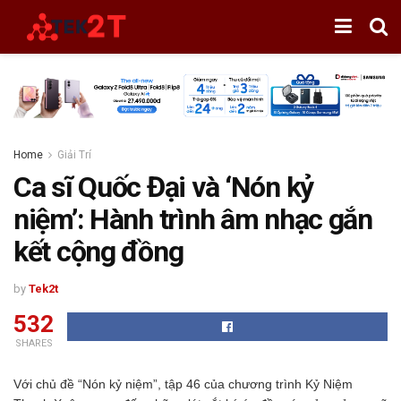
Home
Giải Trí
Ca sĩ Quốc Đại và ‘Nón kỷ
niệm’: Hành trình âm nhạc gắn
kết cộng đồng
by
Tek2t
532
SHARES
Với chủ đề “Nón kỷ niệm”, tập 46 của chương trình Kỷ Niệm