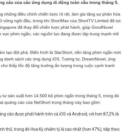
g cáo của các ứng dụng di động toàn cầu trong tháng 5.
g những điều chỉnh chiến lược rõ rệt, làm gia tăng sự phân hóa
iữ vững ngôi đầu, trong khi ShortMax của ShortTV Limited đã tụt
ingapore đã thay đổi chiến lược phát hành, giúp GoodNovel
ĩnh vực phim ngắn, các nguồn lực đang được tập trung mạnh mẽ
m tạo đột phá. Điển hình là StarShort, nền tảng phim ngắn mới
ong danh sách các ứng dụng iOS. Tương tự, DreamNovel, ứng
 cho thấy tốc độ tăng trưởng ấn tượng trong cuộc cạnh tranh
 tư sản xuất hơn 14.500 bộ phim ngắn trong tháng 5, trong đó
quả quảng cáo của NetShort trong tháng này bao gồm:
g cáo được phát hành trên cả iOS và Android, với hơn 87,2% là
nh thổ, trong đó Hoa Kỳ chiếm tỷ lệ cao nhất (hơn 47%), tiếp theo