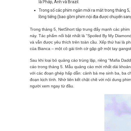
là Pháp, Anh và Brazil.
Trong số các phim ngắn mới ra mắt trong tháng 5, 
lồng tiếng (bao gồm phim nội địa được chuyển san
Trong tháng 5, NetShort tập trung đẩy mạnh các phim
này. Tác phẩm nổi bật nhất là “Spoiled By My Diamon
và vẫn được yêu thích trên toàn cầu. Xếp thứ hai là ph
của Bianca – một cô gái tình cờ gặp gỡ một tay gangs
Sau khi loại bỏ quảng cáo trùng lặp, riêng “Mafia Da
cáo trong tháng 5. Mẫu quảng cáo mới nhất dài khoản
với các đoạn ghép hấp dẫn: cảnh bà mẹ sinh ba, ba ch
đoạn kịch tính. Nhờ liên kết chặt chẽ với nội dung ph
người xem ngay từ đầu.