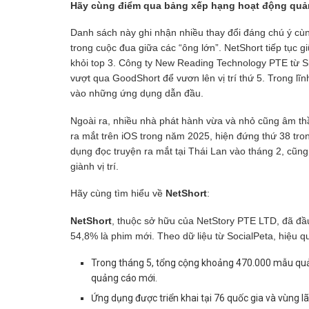
Hãy cùng điểm qua bảng xếp hạng hoạt động quản
Danh sách này ghi nhận nhiều thay đổi đáng chú ý cùn
trong cuộc đua giữa các “ông lớn”. NetShort tiếp tục g
khỏi top 3. Công ty New Reading Technology PTE từ S
vượt qua GoodShort để vươn lên vị trí thứ 5. Trong l
vào những ứng dụng dẫn đầu.
Ngoài ra, nhiều nhà phát hành vừa và nhỏ cũng âm thầ
ra mắt trên iOS trong năm 2025, hiện đứng thứ 38 tr
dụng đọc truyện ra mắt tại Thái Lan vào tháng 2, cũng
giành vị trí.
Hãy cùng tìm hiểu về
NetShort
:
NetShort
, thuộc sở hữu của NetStory PTE LTD, đã đầu
54,8% là phim mới. Theo dữ liệu từ SocialPeta, hiệu 
Trong tháng 5, tổng cộng khoảng 470.000 mẫu quản
quảng cáo mới.
Ứng dụng được triển khai tại 76 quốc gia và vùng lã