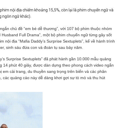
phim nội địa chiếm khoảng 15,5%, còn lại là phim chuyển ngữ và
g ngôn ngữ khác).
 ngắn chủ đề “em bé dễ thương”, với 107 bộ phim thuộc nhóm
d Husband Full Drama”, một bộ phim chuyển ngữ từng gây sốt
im nội địa “Mafia Daddy’s Surprise Sextuplets”, kể về hành trình
ter, sinh sáu đứa con và đoàn tụ sau bảy năm.
ddy’s Surprise Sextuplets” đã phát hành gần 10.000 mẫu quảng
g 14 phút 40 giây, được dàn dựng theo phong cách video ngắn
ị em cải trang, du thuyền sang trọng trên biển và các phân
im, các quảng cáo này dễ dàng khơi gợi sự tò mò và thu hút