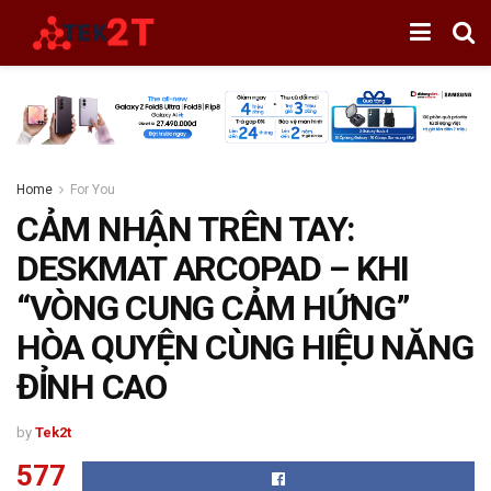
Home
For You
CẢM NHẬN TRÊN TAY:
DESKMAT ARCOPAD – KHI
“VÒNG CUNG CẢM HỨNG”
HÒA QUYỆN CÙNG HIỆU NĂNG
ĐỈNH CAO
by
Tek2t
577