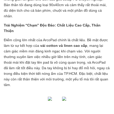
Bản thân tôi đang dùng loại 90x40cm và cảm thấy rất thoải mái,
đủ diện tích cho cả bàn phím, chuột và một phần đồ dùng cá
nhân.
Trải Nghiệm “Chạm” Độc Đáo: Chất Liệu Cao Cấp, Thân
Thiện
Điểm cộng lớn nhất của ArcoPad chính là chất liệu. Bề mặt được
làm từ sự kết hợp của
vải cotton và linen cao cấp
, mang lại
cảm giác mềm mịn đáng kinh ngạc khi chạm vào. Với người
thường xuyên làm việc nhiều giờ liền trên máy tính, cảm giác
thoải mái khi đặt tay lên pad là vô cùng quan trọng, và ArcoPad
đã làm rất tốt điều này. Da tay không bị bí hay đổ mồ hôi, ngay cả
trong điều kiện thời tiết nóng ẩm của TP.HCM. Đặc biệt, chất liệu
này còn rất thân thiện với môi trường, một yếu tố mà tôi rất quan
tâm.