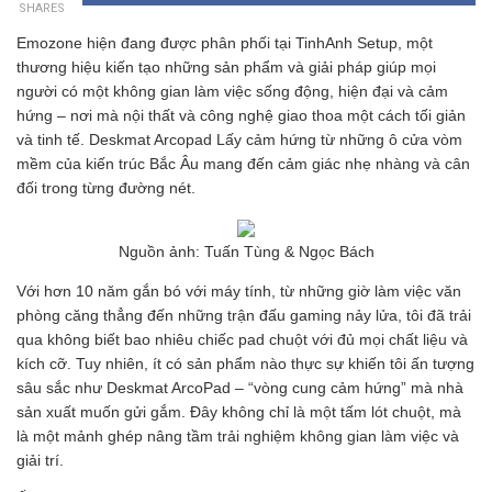
SHARES
Emozone hiện đang được phân phối tại TinhAnh Setup, một
thương hiệu kiến tạo những sản phẩm và giải pháp giúp mọi
người có một không gian làm việc sống động, hiện đại và cảm
hứng – nơi mà nội thất và công nghệ giao thoa một cách tối giản
và tinh tế. Deskmat Arcopad Lấy cảm hứng từ những ô cửa vòm
mềm của kiến trúc Bắc Âu mang đến cảm giác nhẹ nhàng và cân
đối trong từng đường nét.
Nguồn ảnh: Tuấn Tùng & Ngọc Bách
Với hơn 10 năm gắn bó với máy tính, từ những giờ làm việc văn
phòng căng thẳng đến những trận đấu gaming nảy lửa, tôi đã trải
qua không biết bao nhiêu chiếc pad chuột với đủ mọi chất liệu và
kích cỡ. Tuy nhiên, ít có sản phẩm nào thực sự khiến tôi ấn tượng
sâu sắc như Deskmat ArcoPad – “vòng cung cảm hứng” mà nhà
sản xuất muốn gửi gắm. Đây không chỉ là một tấm lót chuột, mà
là một mảnh ghép nâng tầm trải nghiệm không gian làm việc và
giải trí.