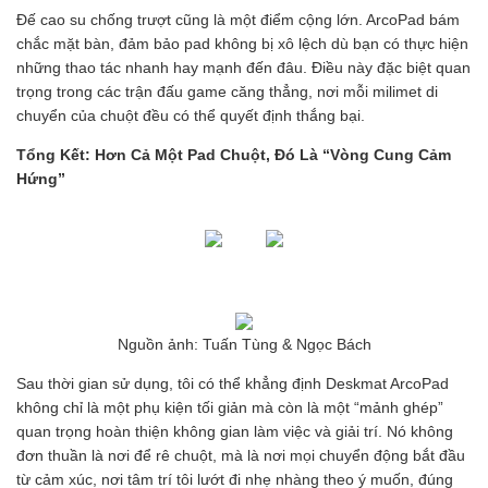
Đế cao su chống trượt cũng là một điểm cộng lớn. ArcoPad bám
chắc mặt bàn, đảm bảo pad không bị xô lệch dù bạn có thực hiện
những thao tác nhanh hay mạnh đến đâu. Điều này đặc biệt quan
trọng trong các trận đấu game căng thẳng, nơi mỗi milimet di
chuyển của chuột đều có thể quyết định thắng bại.
Tổng Kết: Hơn Cả Một Pad Chuột, Đó Là “Vòng Cung Cảm
Hứng”
Nguồn ảnh: Tuấn Tùng & Ngọc Bách
Sau thời gian sử dụng, tôi có thể khẳng định Deskmat ArcoPad
không chỉ là một phụ kiện tối giản mà còn là một “mảnh ghép”
quan trọng hoàn thiện không gian làm việc và giải trí. Nó không
đơn thuần là nơi để rê chuột, mà là nơi mọi chuyển động bắt đầu
từ cảm xúc, nơi tâm trí tôi lướt đi nhẹ nhàng theo ý muốn, đúng