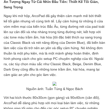
Ấn Tượng Ngay Từ Cái Nhìn Đầu Tiên: Thiết Kế Tối Giản,
Sang Trọng
Ngay khi mở hộp, ArcoPad đã gây thiện cảm mạnh mẽ bởi thiết
kế tối giản nhưng vô cùng tinh tế. Lấy cảm hứng từ những ô cửa
vòm mềm mại của kiến trúc Bắc Âu, từng đường nét của pad toát
lên sự cân đối và nhẹ nhàng trong từng đường nét, kết hợp với
các tone màu trầm ấm, hài hòa (tôi đặc biệt thích sự sang trọng
của Classic Black và nét năng động của Denim Blue), đã biến bàn
làm việc của tôi trở nên an yên và đầy cảm hứng. Nó không đơn
thuần là một phụ kiện, mà là một mảnh ghép hoàn thiện, định
hình phong cách cho góc setup PC chuyên nghiệp của tôi. Ngoài
ra, các tùy chọn màu sắc như Classic Black, Beige, Denim Blue,
Dark Grey cũng đều là những tone trầm ấm, hài hòa, mang lại
cảm giác an yên cho góc làm việc.
Nguồn ảnh: Tuấn Tùng & Ngọc Bách
Với hai kích thước 80x30cm (gọn gàng) và 90x40cm (cân đối),
ArcoPad dễ dàng phù hợp với mọi loại bàn làm việc, từ những
không gian tối giản cho đến các góc setup PC chuyên nghiệp.