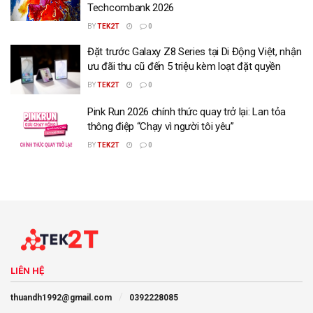
Techcombank 2026
BY
TEK2T
0
Đặt trước Galaxy Z8 Series tại Di Động Việt, nhận
ưu đãi thu cũ đến 5 triệu kèm loạt đặt quyền
BY
TEK2T
0
Pink Run 2026 chính thức quay trở lại: Lan tỏa
thông điệp “Chạy vì người tôi yêu”
BY
TEK2T
0
LIÊN HỆ
thuandh1992@gmail.com
0392228085