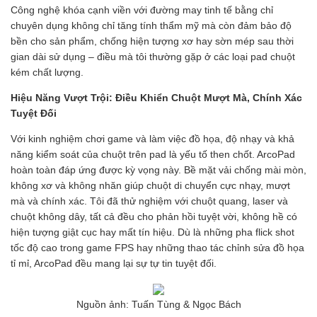
Công nghệ khóa cạnh viền với đường may tinh tế bằng chỉ
chuyên dụng không chỉ tăng tính thẩm mỹ mà còn đảm bảo độ
bền cho sản phẩm, chống hiện tượng xơ hay sờn mép sau thời
gian dài sử dụng – điều mà tôi thường gặp ở các loại pad chuột
kém chất lượng.
Hiệu Năng Vượt Trội: Điều Khiển Chuột Mượt Mà, Chính Xác
Tuyệt Đối
Với kinh nghiệm chơi game và làm việc đồ họa, độ nhạy và khả
năng kiểm soát của chuột trên pad là yếu tố then chốt. ArcoPad
hoàn toàn đáp ứng được kỳ vọng này. Bề mặt vải chống mài mòn,
không xơ và không nhăn giúp chuột di chuyển cực nhạy, mượt
mà và chính xác. Tôi đã thử nghiệm với chuột quang, laser và
chuột không dây, tất cả đều cho phản hồi tuyệt vời, không hề có
hiện tượng giật cục hay mất tín hiệu. Dù là những pha flick shot
tốc độ cao trong game FPS hay những thao tác chỉnh sửa đồ họa
tỉ mỉ, ArcoPad đều mang lại sự tự tin tuyệt đối.
Nguồn ảnh: Tuấn Tùng & Ngọc Bách