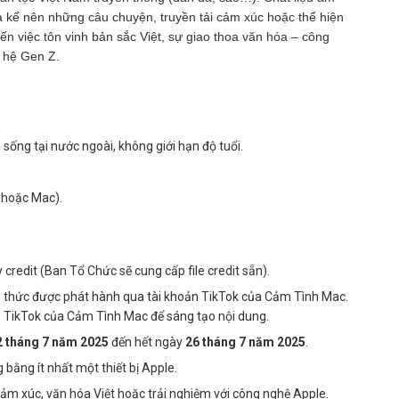
a kể nên những câu chuyện, truyền tải cảm xúc hoặc thể hiện
n việc tôn vinh bản sắc Việt, sự giao thoa văn hóa – công
ế hệ Gen Z.
ống tại nước ngoài, không giới hạn độ tuổi.
d hoặc Mac).
 credit (Ban Tổ Chức sẽ cung cấp file credit sẵn).
 thức được phát hành qua tài khoản TikTok của Cảm Tình Mac.
h TikTok của Cảm Tình Mac để sáng tạo nội dung.
2 tháng 7 năm 2025
đến hết ngày
26 tháng 7 năm 2025
.
bằng ít nhất một thiết bị Apple.
cảm xúc, văn hóa Việt hoặc trải nghiệm với công nghệ Apple.