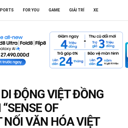
SPORTS
FOR YOU
GAME
GIẢI TRÍ
XE
DI ĐỘNG VIỆT ĐỒNG
 “SENSE OF
 NỐI VĂN HÓA VIỆT