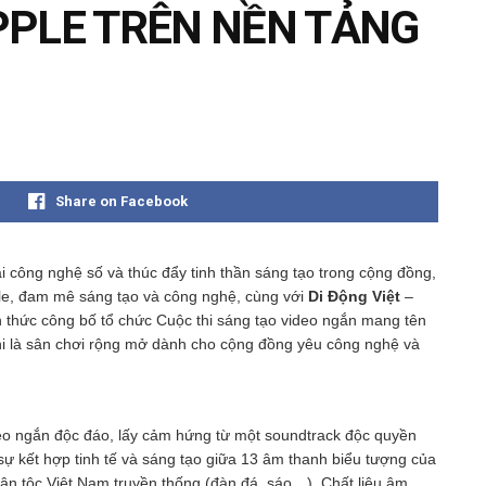
PPLE TRÊN NỀN TẢNG
Share on Facebook
i công nghệ số và thúc đẩy tinh thần sáng tạo trong cộng đồng,
le, đam mê sáng tạo và công nghệ, cùng với
Di Động Việt
–
h thức công bố tổ chức Cuộc thi sáng tạo video ngắn mang tên
hi là sân chơi rộng mở dành cho cộng đồng yêu công nghệ và
deo ngắn độc đáo, lấy cảm hứng từ một soundtrack độc quyền
 sự kết hợp tinh tế và sáng tạo giữa 13 âm thanh biểu tượng của
dân tộc Việt Nam truyền thống (đàn đá, sáo…). Chất liệu âm