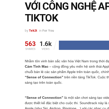
VỚI CÔNG NGHỆ A
TIKTOK
by
Tek2t
in
For You
563
1.6k
SHARES
VIEWS
Nhằm tôn vinh bản sắc văn hóa Việt Nam trong thời đạ
Cảm Tình Mac
– cộng đồng yêu mến hệ sinh thái App
chuỗi bán lẻ các sản phẩm Apple trên toàn quốc, chín
“Sense of Connection”
trên nền tảng TikTok. Cuộc t
sáng tạo trên toàn quốc.
“Sense of Connection”
là một sân chơi sáng tạo vi
được thiết kế đặc biệt cho cuộc thi. Soundtrack này là
Apple (như Siri, Airdrop, Ringtone…) với các nhạc cụ 