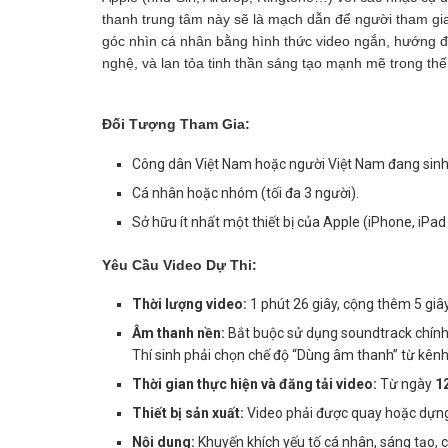
thanh trung tâm này sẽ là mạch dẫn để người tham gi
góc nhìn cá nhân bằng hình thức video ngắn, hướng đế
nghệ, và lan tỏa tinh thần sáng tạo mạnh mẽ trong th
Đối Tượng Tham Gia:
Công dân Việt Nam hoặc người Việt Nam đang sinh s
Cá nhân hoặc nhóm (tối đa 3 người).
Sở hữu ít nhất một thiết bị của Apple (iPhone, iPa
Yêu Cầu Video Dự Thi:
Thời lượng video:
1 phút 26 giây, cộng thêm 5 giây
Âm thanh nền:
Bắt buộc sử dụng soundtrack chính
Thí sinh phải chọn chế độ “Dùng âm thanh” từ kên
Thời gian thực hiện và đăng tải video:
Từ ngày
1
Thiết bị sản xuất:
Video phải được quay hoặc dựng 
Nội dung:
Khuyến khích yếu tố cá nhân, sáng tạo, 