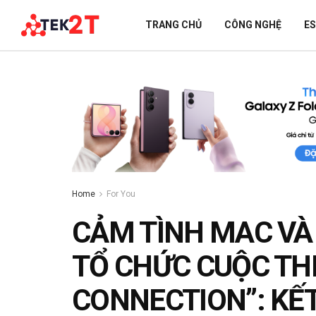
TRANG CHỦ
CÔNG NGHỆ
E
Home
For You
CẢM TÌNH MAC VÀ 
TỔ CHỨC CUỘC THI
CONNECTION”: KẾT