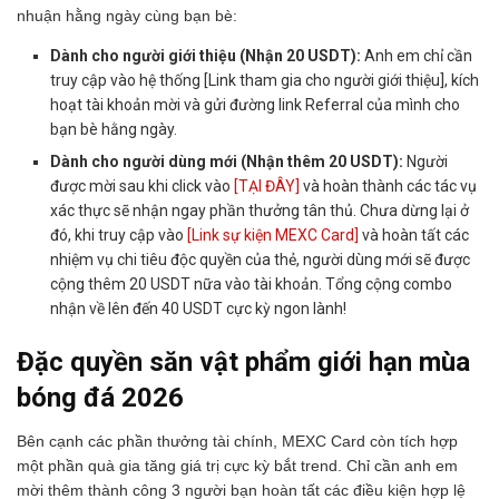
nhuận hằng ngày cùng bạn bè:
Dành cho người giới thiệu (Nhận 20 USDT):
Anh em chỉ cần
truy cập vào hệ thống [Link tham gia cho người giới thiệu], kích
hoạt tài khoản mời và gửi đường link Referral của mình cho
bạn bè hằng ngày.
Dành cho người dùng mới (Nhận thêm 20 USDT):
Người
được mời sau khi click vào
[TẠI ĐÂY]
và hoàn thành các tác vụ
xác thực sẽ nhận ngay phần thưởng tân thủ. Chưa dừng lại ở
đó, khi truy cập vào
[Link sự kiện MEXC Card]
và hoàn tất các
nhiệm vụ chi tiêu độc quyền của thẻ, người dùng mới sẽ được
cộng thêm 20 USDT nữa vào tài khoản. Tổng cộng combo
nhận về lên đến 40 USDT cực kỳ ngon lành!
Đặc quyền săn vật phẩm giới hạn mùa
bóng đá 2026
Bên cạnh các phần thưởng tài chính, MEXC Card còn tích hợp
một phần quà gia tăng giá trị cực kỳ bắt trend. Chỉ cần anh em
mời thêm thành công 3 người bạn hoàn tất các điều kiện hợp lệ