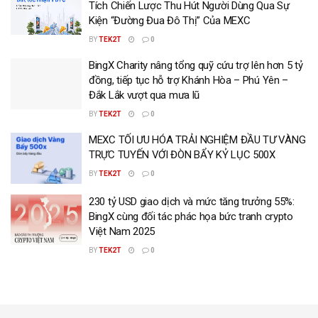
Tích Chiến Lược Thu Hút Người Dùng Qua Sự
Kiện “Đường Đua Đô Thị” Của MEXC
BY
TEK2T
0
BingX Charity nâng tổng quỹ cứu trợ lên hơn 5 tỷ
đồng, tiếp tục hỗ trợ Khánh Hòa – Phú Yên –
Đắk Lắk vượt qua mưa lũ
BY
TEK2T
0
MEXC TỐI ƯU HÓA TRẢI NGHIỆM ĐẦU TƯ VÀNG
TRỰC TUYẾN VỚI ĐÒN BẨY KỶ LỤC 500X
BY
TEK2T
0
230 tỷ USD giao dịch và mức tăng trưởng 55%:
BingX cùng đối tác phác họa bức tranh crypto
Việt Nam 2025
BY
TEK2T
0