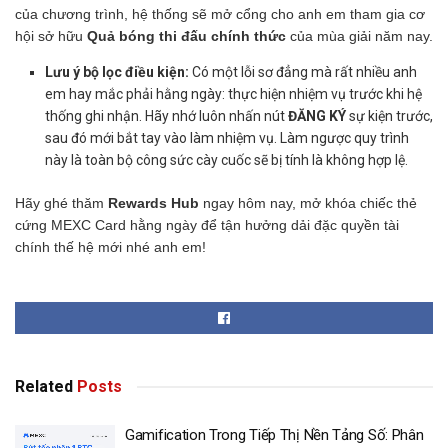
của chương trình, hệ thống sẽ mở cổng cho anh em tham gia cơ
hội sở hữu
Quả bóng thi đấu chính thức
của mùa giải năm nay.
Lưu ý bộ lọc điều kiện:
Có một lỗi sơ đẳng mà rất nhiều anh
em hay mắc phải hằng ngày: thực hiện nhiệm vụ trước khi hệ
thống ghi nhận. Hãy nhớ luôn nhấn nút
ĐĂNG KÝ
sự kiện trước,
sau đó mới bắt tay vào làm nhiệm vụ. Làm ngược quy trình
này là toàn bộ công sức cày cuốc sẽ bị tính là không hợp lệ.
Hãy ghé thăm
Rewards Hub
ngay hôm nay, mở khóa chiếc thẻ
cứng MEXC Card hằng ngày để tận hưởng dải đặc quyền tài
chính thế hệ mới nhé anh em!
Related
Posts
Gamification Trong Tiếp Thị Nền Tảng Số: Phân