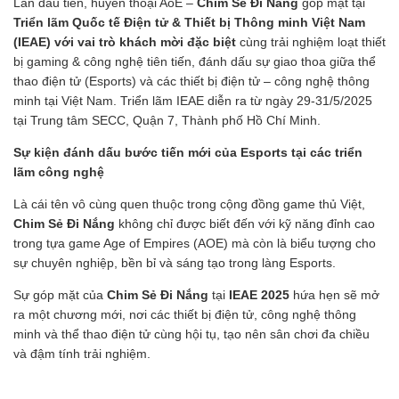
Lần đầu tiên, huyền thoại AoE –
Chim Sẻ Đi Nắng
góp mặt tại
Triển lãm Quốc tế Điện tử & Thiết bị Thông minh Việt Nam
(IEAE) với vai trò khách mời đặc biệt
cùng trải nghiệm loạt thiết
bị gaming & công nghệ tiên tiến, đánh dấu sự giao thoa giữa thể
thao điện tử (Esports)
và
các thiết bị điện tử – công nghệ thông
minh
tại Việt Nam. Triển lãm IEAE diễn ra từ ngày 29-31/5/2025
tại Trung tâm SECC, Quận 7, Thành phố Hồ Chí Minh.
Sự kiện đánh dấu bước tiến mới của Esports tại các triển
lãm công nghệ
Là cái tên vô cùng quen thuộc trong cộng đồng game thủ Việt,
Chim Sẻ Đi Nắng
không chỉ được biết đến với kỹ năng đỉnh cao
trong tựa game Age of Empires (AOE) mà còn là biểu tượng cho
sự chuyên nghiệp, bền bỉ và sáng tạo trong làng Esports.
Sự góp mặt của
Chim Sẻ Đi Nắng
tại
IEAE 2025
hứa hẹn sẽ mở
ra một chương mới, nơi các thiết bị điện tử, công nghệ thông
minh và thể thao điện tử cùng hội tụ, tạo nên sân chơi đa chiều
và đậm tính trải nghiệm.