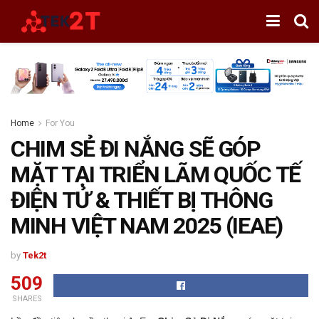
Home
For You
CHIM SẺ ĐI NẮNG SẼ GÓP
MẶT TẠI TRIỂN LÃM QUỐC TẾ
ĐIỆN TỬ & THIẾT BỊ THÔNG
MINH VIỆT NAM 2025 (IEAE)
by
Tek2t
509
SHARES