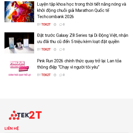
Luyện tập khoa học trong thời tiết nắng nóng và
khởi động chuỗi giải Marathon Quốc tế
Techcombank 2026
BY
TEK2T
0
Đặt trước Galaxy Z8 Series tại Di Động Việt, nhận
ưu đãi thu cũ đến 5 triệu kèm loạt đặt quyền
BY
TEK2T
0
Pink Run 2026 chính thức quay trở lại: Lan tỏa
thông điệp “Chạy vì người tôi yêu”
BY
TEK2T
0
LIÊN HỆ