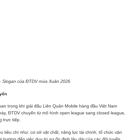
 – Slogan của ĐTDV mùa Xuân 2026
uyển
 trọng khi giải đấu Liên Quân Mobile hàng đầu Việt Nam
i này, ĐTDV chuyển từ mô hình open league sang closed league,
 trực tiếp.
tiêu chí như: cơ sở vật chất, năng lực tài chính, tổ chức vận
hướng đến việc duy trì sự ổn định lâu dài của các đội tuyển,