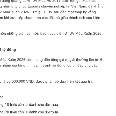
ng đăng quang tại ĐTDV Mùa Hè 2017 dưới tên gọi Marines
ong những tổ chức Esports chuyên nghiệp tại Việt Nam, đã khẳng
DV Mùa Xuân 2026. Trở lại ĐTDV sau gần một thập kỷ vắng
m khi trực tiếp chạm trán các đối thủ giàu thành tích của Liên
 nên những biến số mới, khiến cục diện ĐTDV Mùa Xuân 2026
6 tỷ đồng
 Xuân 2026 còn mang đến tổng giá trị giải thưởng lên tới 6
 nhằm gia tăng tính cạnh tranh và động lực thi đấu cho các
ởng là 50.000.000 VND, được phân bổ dựa trên kết quả trận
ng.
g. 10 triệu còn lại dành cho đội thua.
g. 20 triệu còn lại dành cho đội thua.