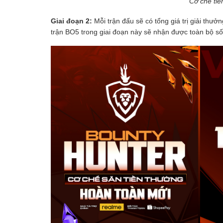
Cơ chế tiề
Giai đoạn 2:
Mỗi trận đấu sẽ có tổng giá trị giải thư
trận BO5 trong giai đoạn này sẽ nhận được toàn bộ số