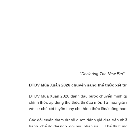
“Declaring The New Era”
ĐTDV Mùa Xuân 2026 chuyển sang thể thức xét t
ĐTDV Mùa Xuân 2026 đánh dấu bước chuyển mình quan
chính thức áp dụng thể thức thi đấu mới. Từ mùa giả
với cơ chế xét tuyển thay cho hình thức lên/xuống hạng
Các đội tuyển tham dự sẽ được đánh giá dựa trên nhiều 
hành, chế độ đãi ngộ, đội ngũ nhân sự,… Thể thức mới 