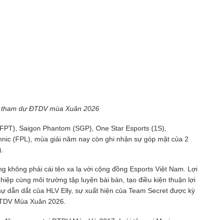
ển tham dự ĐTDV mùa Xuân 2026
FPT), Saigon Phantom (SGP), One Star Esports (1S),
ic (FPL), mùa giải năm nay còn ghi nhận sự góp mặt của 2
).
 không phải cái tên xa lạ với cộng đồng Esports Việt Nam. Lợi
ệp cùng môi trường tập luyện bài bản, tạo điều kiện thuận lợi
 sự dẫn dắt của HLV Elly, sự xuất hiện của Team Secret được kỳ
 ĐTDV Mùa Xuân 2026.