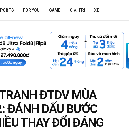
SPORTS
FOR YOU
GAME
GIẢI TRÍ
XE
 TRANH ĐTDV MÙA
2: ĐÁNH DẤU BƯỚC
IỀU THAY ĐỔI ĐÁNG