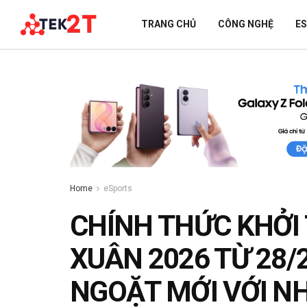
TRANG CHỦ
CÔNG NGHỆ
E
Home
eSports
CHÍNH THỨC KHỞI
XUÂN 2026 TỪ 28/
NGOẶT MỚI VỚI NH