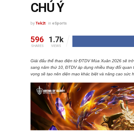
CHÚ Ý
by
Tek2t
in
eSports
596
1.7k
SHARES
VIEWS
Giải đấu thể thao điện tử ĐTDV Mùa Xuân 2026 sẽ trở l
sang năm thứ 10, ĐTDV áp dụng nhiều thay đổi quan t
vọng sẽ tạo nên diện mạo khác biệt và nâng cao sức 