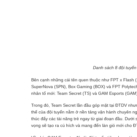
Danh sách 8 đội tuy
Bên cạnh những cái tên quen thuộc như FPT x Flash (
SuperNova (SPN), Box Gaming (BOX) và FPT Polytechn
nhân tố mới: Team Secret (TS) và GAM Esports (GAM
Trong đó, Team Secret lần đầu góp mặt tại ĐTDV nhưng
thế của đội tuyển nằm ở nền tảng vận hành chuyên nghi
thúc đẩy các tài năng trẻ ngay từ giai đoạn đầu. Dưới
vọng sẽ tạo ra cú hích và mang đến làn gió mới cho