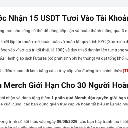
ớc Nhận 15 USDT Tươi Vào Tài Khoả
dùng mới nào cũng có thể dễ dàng tiếp cận và hoàn thành thông qua 3 
 thiết lập tài khoản mới hoàn toàn và hoàn tất quy trình KYC (Xác minh 
ng vào ví với giá trị tối thiểu là 100$ và duy trì số dư này liên tục trong v
iểu 1 lệnh giao dịch Futures (có phát sinh phí hệ thống) và đạt tổng khối
các điều khoản đi kèm bằng cách truy cập vào đường link chính thức
[T
n Merch Giới Hạn Cho 30 Người Ho
 ghi nhận và dành tặng thêm
1 phần quà Merch độc quyền giới hạn
t
ade cuối cùng, các bạn đừng quên truy cập và hoàn tất biểu mẫu xác nh
ương trình sẽ kết thúc vào ngày
06/06/2026
, các bạn hãy tranh thủ thiế
ệm trên các nền tảng số hoàn toàn dựa trên tinh thần tự nguyện của ngư