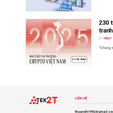
230 t
tranh
BY
TEK2T
“Chúng t
LIÊN HỆ
thuandh1992@gmail.c