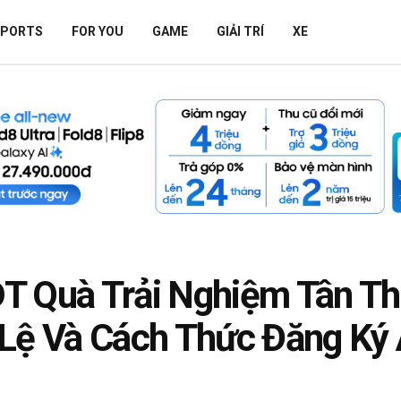
SPORTS
FOR YOU
GAME
GIẢI TRÍ
XE
T Quà Trải Nghiệm Tân Th
 Lệ Và Cách Thức Đăng Ký