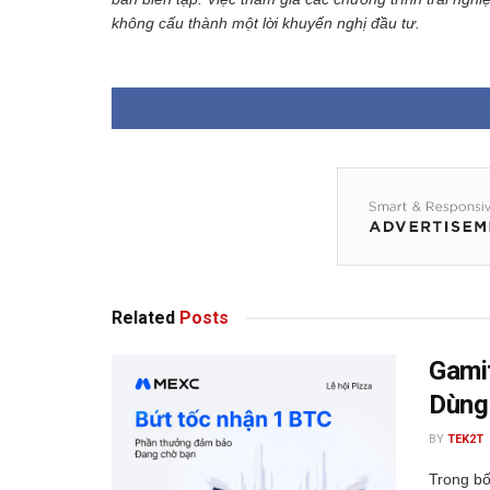
không cấu thành một lời khuyến nghị đầu tư.
Related
Posts
Gamif
Dùng
BY
TEK2T
Trong bối