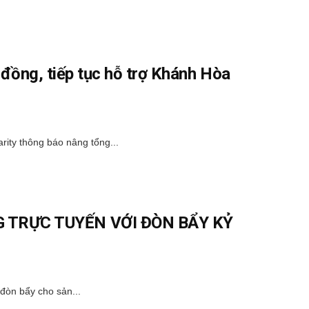
 đồng, tiếp tục hỗ trợ Khánh Hòa
ity thông báo nâng tổng...
G TRỰC TUYẾN VỚI ĐÒN BẨY KỶ
đòn bẩy cho sản...