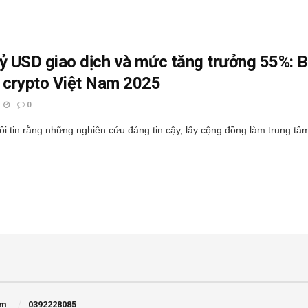
ỷ USD giao dịch và mức tăng trưởng 55%: B
 crypto Việt Nam 2025
0
ôi tin rằng những nghiên cứu đáng tin cậy, lấy cộng đồng làm trung tâm
om
0392228085