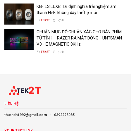
KEF LS LUXE: Tái định nghĩa trải nghiệm âm
thanh Hi-Fi không dây thế hệ mới
BY
TEK2T
0
CHUẨN MỰC ĐỘ CHUẨN XÁC CHO BÀN PHÍM
TỪ TÍNH – RAZER RA MẮT DÒNG HUNTSMAN
V3 HE MAGNETIC 8KHz
BY
TEK2T
0
LIÊN HỆ
thuandh1992@gmail.com
0392228085
YOUR TEXTLINK