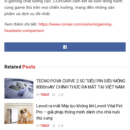
vi gaming chất lượng cao. CORSAIR cam kết sẽ luôn đồng hành
cùng game thủ trên mọi chiến trường, mang đến những sản
phẩm và dịch vụ tốt nhất.
Xem thêm chi tiết:
https://www.corsair.com/us/en/s/gaming-
headsets-comparison
Related
Posts
TECNO POVA CURVE 2 5G “SIÊU PIN SIÊU MỎNG
8000mAh” CHÍNH THỨC RA MẮT TẠI VIỆT NAM
BY
TEK2T
0
Levoit ra mắt Máy lọc không khí Levoit Vital Pet
Pro – giải pháp thông minh dành cho nhà nuôi
thú cưng
BY
TEK2T
0