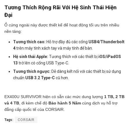
Tương Thích Rộng Rãi Với Hệ Sinh Thái Hiện
Đại
Ổ cứng ngoài này được thiết kế để hoạt động tối ưu trên nhiều
nền tảng:
Tương thích cao:
Hỗ trợ đầy đủ các cổng
USB4/Thunderbolt
4
trên máy tính xách tay và máy tính để bàn.
Hệ sinh thái Apple:
Tương thích với các thiết bị
iOS/iPadOS
13
trở lên có cổng USB Type-C.
Tương thích ngược:
Dễ dàng kết nối với các thiết bị sử dụng
chuẩn
USB 3.2 Type-C
cũ hơn.
EX400U SURVIVOR hiện có sẵn các mức dung lượng
1 TB, 2 TB
và 4 TB
, đi kèm chế độ
Bảo hành 5 Năm
cùng dịch vụ hỗ trợ
đẳng cấp quốc tế của CORSAIR.
Tags:
CORSAIR