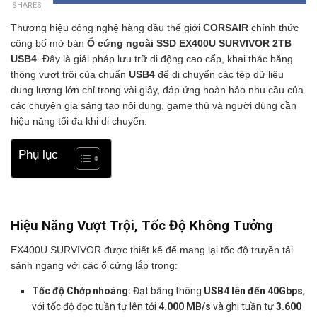
SHARES
Thương hiệu công nghệ hàng đầu thế giới
CORSAIR
chính thức
công bố mở bán
Ổ cứng ngoài SSD EX400U SURVIVOR 2TB
USB4
. Đây là giải pháp lưu trữ di động cao cấp, khai thác băng
thông vượt trội của chuẩn
USB4
để di chuyển các tệp dữ liệu
dung lượng lớn chỉ trong vài giây, đáp ứng hoàn hảo nhu cầu của
các chuyên gia sáng tạo nội dung, game thủ và người dùng cần
hiệu năng tối đa khi di chuyển.
Phụ lục
Hiệu Năng Vượt Trội, Tốc Độ Không Tưởng
EX400U SURVIVOR được thiết kế để mang lại tốc độ truyền tải
sánh ngang với các ổ cứng lắp trong:
Tốc độ Chớp nhoáng:
Đạt băng thông
USB4 lên đến 40Gbps
,
với tốc độ đọc tuần tự lên tới
4.000 MB/s
và ghi tuần tự
3.600