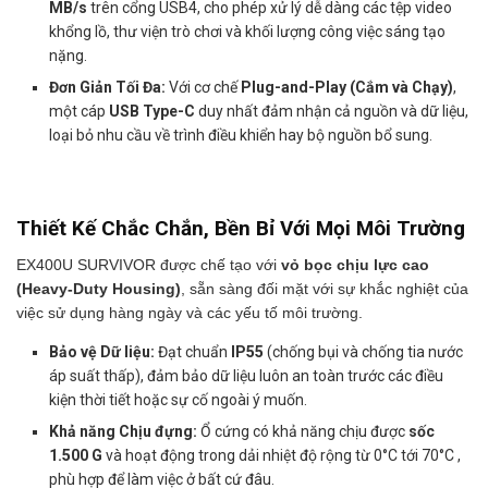
MB/s
trên cổng USB4, cho phép xử lý dễ dàng các tệp video
khổng lồ, thư viện trò chơi và khối lượng công việc sáng tạo
nặng.
Đơn Giản Tối Đa:
Với cơ chế
Plug-and-Play (Cắm và Chạy)
,
một cáp
USB Type-C
duy nhất đảm nhận cả nguồn và dữ liệu,
loại bỏ nhu cầu về trình điều khiển hay bộ nguồn bổ sung.
Thiết Kế Chắc Chắn, Bền Bỉ Với Mọi Môi Trường
EX400U SURVIVOR được chế tạo với
vỏ bọc chịu lực cao
(Heavy-Duty Housing)
, sẵn sàng đối mặt với sự khắc nghiệt của
việc sử dụng hàng ngày và các yếu tố môi trường.
Bảo vệ Dữ liệu:
Đạt chuẩn
IP55
(chống bụi và chống tia nước
áp suất thấp), đảm bảo dữ liệu luôn an toàn trước các điều
kiện thời tiết hoặc sự cố ngoài ý muốn.
Khả năng Chịu đựng:
Ổ cứng có khả năng chịu được
sốc
1.500 G
và hoạt động trong dải nhiệt độ rộng từ 0°C tới 70°C ,
phù hợp để làm việc ở bất cứ đâu.