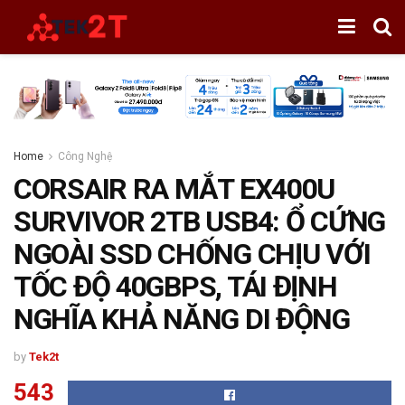
Home
Công Nghệ
CORSAIR RA MẮT EX400U
SURVIVOR 2TB USB4: Ổ CỨNG
NGOÀI SSD CHỐNG CHỊU VỚI
TỐC ĐỘ 40GBPS, TÁI ĐỊNH
NGHĨA KHẢ NĂNG DI ĐỘNG
by
Tek2t
543