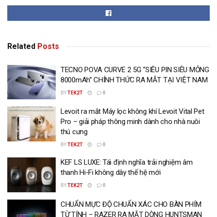
Related
Posts
TECNO POVA CURVE 2 5G “SIÊU PIN SIÊU MỎNG
8000mAh” CHÍNH THỨC RA MẮT TẠI VIỆT NAM
BY
TEK2T
0
Levoit ra mắt Máy lọc không khí Levoit Vital Pet
Pro – giải pháp thông minh dành cho nhà nuôi
thú cưng
BY
TEK2T
0
KEF LS LUXE: Tái định nghĩa trải nghiệm âm
thanh Hi-Fi không dây thế hệ mới
BY
TEK2T
0
CHUẨN MỰC ĐỘ CHUẨN XÁC CHO BÀN PHÍM
TỪ TÍNH – RAZER RA MẮT DÒNG HUNTSMAN