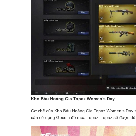
Kho Báu Hoàng Gia Topaz Women’s Day
Cơ chế của Kho Báu Hoàng Gia Topaz Women’s Day s
cần sử dụng Gocoin để mua Topaz. Topaz sẽ được dù