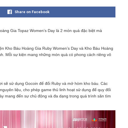
Share on Facebook
àng Gia Topaz Women’s Day là 2 món quà đặc biệt mà
ự kiện Kho Báu Hoàng Gia Ruby Women’s Day và Kho Báu Hoàng
h. Mỗi sự kiện mang những món quà có phong cách riêng vô
i sẽ sử dụng Gocoin để đổi Ruby và mở hòm kho báu. Các
guyên liệu, cho phép game thủ linh hoạt sử dụng để quy đổi
ày mang đến sự chủ động và đa dạng trong quá trình săn tìm