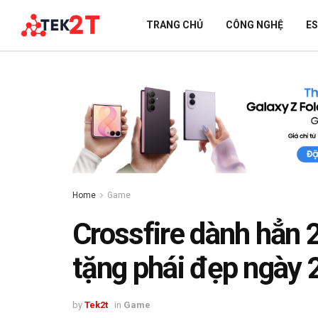
TRANG CHỦ
CÔNG NGHỆ
E
Home
Game
Crossfire dành hẳn 
tặng phái đẹp ngày 
by
Tek2t
in
Game