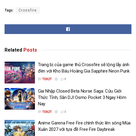
Tags:
Crossfire
Related
Posts
Trang bị của game thủ Crossfire sẽ lộng lẫy ánh
đèn với Kho Báu Hoàng Gia Sapphire Neon Punk
BY
TEK2T
0
Gia Nhập Closed Beta Norse Saga: Cửu Giới
Thức Tỉnh, Săn DJI Osmo Pocket 3 Ngay Hôm
Nay
BY
TEK2T
0
Anime Garena Free Fire chính thức lên sóng Mùa
Xuân 2027 với tựa đề Free Fire Daybreak