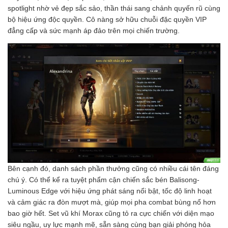
spotlight nhờ vẻ đẹp sắc sảo, thần thái sang chảnh quyến rũ cùng
bộ hiệu ứng độc quyền. Cô nàng sở hữu chuỗi đặc quyền VIP
đẳng cấp và sức mạnh áp đảo trên mọi chiến trường.
Bên cạnh đó, danh sách phần thưởng cũng có nhiều cái tên đáng
chú ý. Có thể kể ra tuyệt phẩm cận chiến sắc bén Balisong-
Luminous Edge với hiệu ứng phát sáng nổi bật, tốc độ linh hoạt
và cảm giác ra đòn mượt mà, giúp mọi pha combat bùng nổ hơn
bao giờ hết. Set vũ khí Morax cũng tỏ ra cực chiến với diện mạo
siêu ngầu, uy lực mạnh mẽ, sẵn sàng cùng bạn giải phóng hỏa