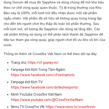
dụng Gocoin để mua đá Sapphire và dùng chúng để mở kho báu
theo cơ chế vòng quay quen thuộc. Tỷ lệ trúng thưởng của Kho
Báu này là 100%, mỗi lượt mở đều nhận được một vật phẩm
ngẫu nhiên. Vật phẩm đã sở hữu sẽ không quay trúng trùng lặp
cho đến khi người chơi thu thập đủ toàn bộ phần thưởng. Sau
mỗi lượt mở, số lượng đá Sapphire cần dùng sẽ tăng dần. Các
vật phẩm không sử dụng có thể phân tách thành đá Sapphire để
tiếp tục tham gia vòng quay, giúp người chơi tối ưu kho vũ khí của
mình.
Thông tin thêm về Crossfire Việt Nam có thể theo dõi tại đây:
Trang chủ:
https://cf.goplay.vn/
Fanpage Đột Kích Trong Tầm Ngắm:
https://www.facebook.com/cfvietnamvtc
Fanpage Đột Kích TV:
https://www.facebook.com/dotkichesports/
Kênh Youtube Crossfire Việt Nam:
https://www.youtube.com/@CrossFireVietNam
Nimo TV CrossFire VN:
https://www.nimo.tv/crossfirevn