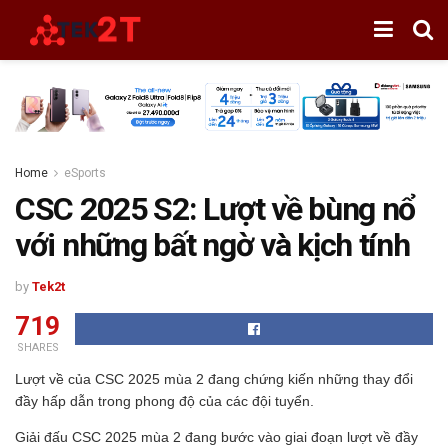
Home
eSports
CSC 2025 S2: Lượt về bùng nổ
với những bất ngờ và kịch tính
by
Tek2t
719
SHARES
Lượt về của CSC 2025 mùa 2 đang chứng kiến những thay đổi
đầy hấp dẫn trong phong độ của các đội tuyển.
Giải đấu CSC 2025 mùa 2 đang bước vào giai đoạn lượt về đầy