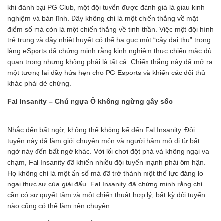
khi đánh bại PG Club, một đội tuyển được đánh giá là giàu kinh
nghiệm và bản lĩnh. Đây không chỉ là một chiến thắng về mặt
điểm số mà còn là một chiến thắng về tinh thần. Việc một đội hình
trẻ trung và đầy nhiệt huyết có thể hạ gục một “cây đại thụ” trong
làng eSports đã chứng minh rằng kinh nghiệm thực chiến mặc dù
quan trọng nhưng không phải là tất cả. Chiến thắng này đã mở ra
một tương lai đầy hứa hẹn cho PG Esports và khiến các đối thủ
khác phải dè chừng.
Fal Insanity – Chú ngựa Ô không ngừng gây sốc
Nhắc đến bất ngờ, không thể không kể đến Fal Insanity. Đội
tuyển này đã làm giới chuyên môn và người hâm mộ đi từ bất
ngờ này đến bất ngờ khác. Với lối chơi đột phá và không ngại va
chạm, Fal Insanity đã khiến nhiều đội tuyển mạnh phải ôm hận.
Họ không chỉ là một ẩn số mà đã trở thành một thế lực đáng lo
ngại thực sự của giải đấu. Fal Insanity đã chứng minh rằng chỉ
cần có sự quyết tâm và một chiến thuật hợp lý, bất kỳ đội tuyển
nào cũng có thể làm nên chuyện.