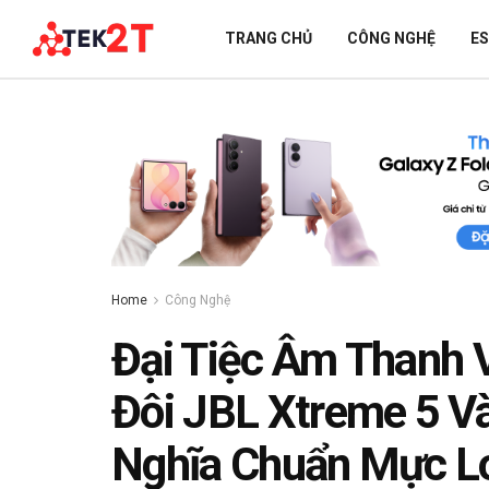
TRANG CHỦ
CÔNG NGHỆ
E
Home
Công Nghệ
Đại Tiệc Âm Thanh 
Đôi JBL Xtreme 5 Và
Nghĩa Chuẩn Mực Lo