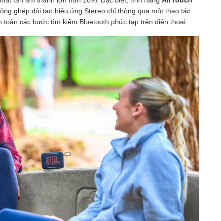
 phát tán âm thanh lớn hơn 10%. Đặc biệt, tính năng
AirTouch
động ghép đôi tạo hiệu ứng Stereo chỉ thông qua một thao tác
àn toàn các bước tìm kiếm Bluetooth phức tạp trên điện thoại.