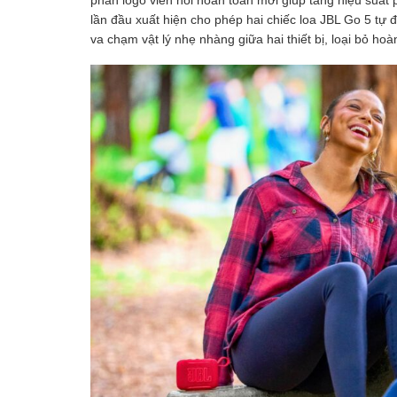
phần logo viền nổi hoàn toàn mới giúp tăng hiệu suất
lần đầu xuất hiện cho phép hai chiếc loa JBL Go 5 tự 
va chạm vật lý nhẹ nhàng giữa hai thiết bị, loại bỏ ho