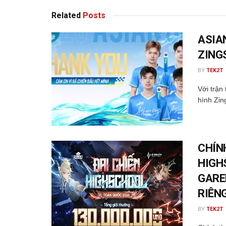
Related
Posts
ASIA
ZING
BY
TEK2T
Với trận
hình Zin
CHÍN
HIGH
GARE
RIÊN
BY
TEK2T