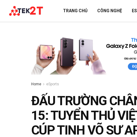
TRANG CHỦ
CÔNG NGHỆ
E
Home
eSports
ĐẤU TRƯỜNG CHÂN
15: TUYỂN THỦ VI
CÚP TINH VÕ SƯ A