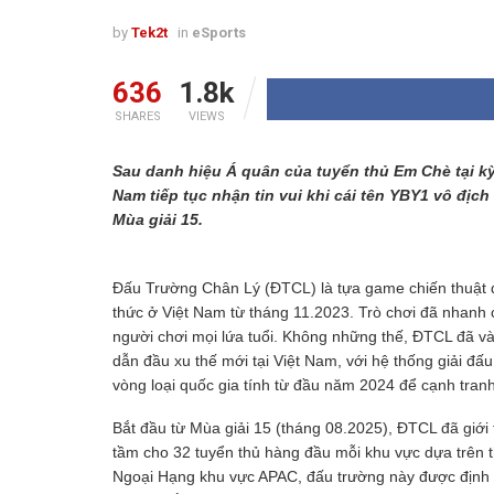
by
Tek2t
in
eSports
636
1.8k
SHARES
VIEWS
Sau danh hiệu Á quân của tuyển thủ Em Chè tại kỳ
Nam tiếp tục nhận tin vui khi cái tên YBY1 vô đị
Mùa giải 15.
Đấu Trường Chân Lý (ĐTCL) là tựa game chiến thuật
thức ở Việt Nam từ tháng 11.2023. Trò chơi đã nhanh c
người chơi mọi lứa tuổi. Không những thế, ĐTCL đã v
dẫn đầu xu thế mới tại Việt Nam, với hệ thống giải đấ
vòng loại quốc gia tính từ đầu năm 2024 để cạnh tranh
Bắt đầu từ Mùa giải 15 (tháng 08.2025), ĐTCL đã giới
tầm cho 32 tuyển thủ hàng đầu mỗi khu vực dựa trên t
Ngoại Hạng khu vực APAC, đấu trường này được định vị