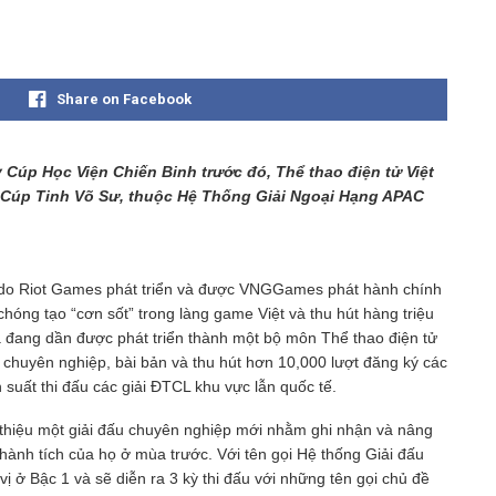
Share on Facebook
 Cúp Học Viện Chiến Binh trước đó, Thể thao điện tử Việt
ch Cúp Tinh Võ Sư, thuộc Hệ Thống Giải Ngoại Hạng APAC
 do Riot Games phát triển và được VNGGames phát hành chính
hóng tạo “cơn sốt” trong làng game Việt và thu hút hàng triệu
à đang dần được phát triển thành một bộ môn Thể thao điện tử
u chuyên nghiệp, bài bản và thu hút hơn 10,000 lượt đăng ký các
 suất thi đấu các giải ĐTCL khu vực lẫn quốc tế.
 thiệu một giải đấu chuyên nghiệp mới nhằm ghi nhận và nâng
hành tích của họ ở mùa trước. Với tên gọi Hệ thống Giải đấu
 ở Bậc 1 và sẽ diễn ra 3 kỳ thi đấu với những tên gọi chủ đề