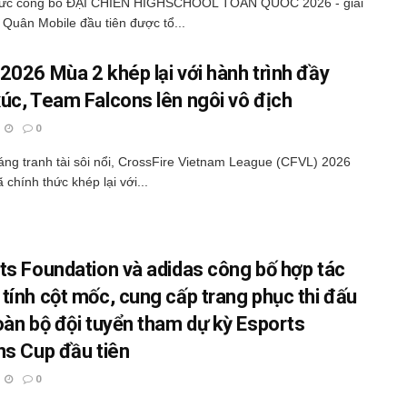
hức công bố ĐẠI CHIẾN HIGHSCHOOL TOÀN QUỐC 2026 - giải
 Quân Mobile đầu tiên được tổ...
2026 Mùa 2 khép lại với hành trình đầy
úc, Team Falcons lên ngôi vô địch
0
áng tranh tài sôi nổi, CrossFire Vietnam League (CFVL) 2026
 chính thức khép lại với...
ts Foundation và adidas công bố hợp tác
tính cột mốc, cung cấp trang phục thi đấu
oàn bộ đội tuyển tham dự kỳ Esports
ns Cup đầu tiên
0