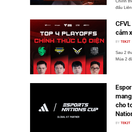
Chính t
đấu Liên
CFVL 
cảm x
BY
TEK2T
Sau 2 th
Mùa 2 đã
Espor
mang 
cho t
Natio
BY
TEK2T