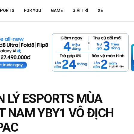
SPORTS
FOR YOU
GAME
GIẢI TRÍ
XE
 LÝ ESPORTS MÙA
ỆT NAM YBY1 VÔ ĐỊCH
PAC