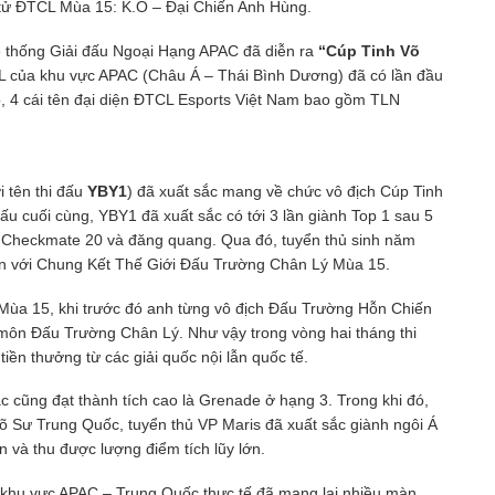
n tử ĐTCL Mùa 15: K.O – Đại Chiến Anh Hùng.
ệ thống Giải đấu Ngoại Hạng APAC đã diễn ra
“Cúp Tinh Võ
CL của khu vực APAC (Châu Á – Thái Bình Dương) đã có lần đầu
ó, 4 cái tên đại diện ĐTCL Esports Việt Nam bao gồm TLN
i tên thi đấu
YBY1
) đã xuất sắc mang về chức vô địch Cúp Tinh
ấu cuối cùng, YBY1 đã xuất sắc có tới 3 lần giành Top 1 sau 5
ức Checkmate 20 và đăng quang. Qua đó, tuyển thủ sinh năm
đến với Chung Kết Thế Giới Đấu Trường Chân Lý Mùa 15.
 Mùa 15, khi trước đó anh từng vô địch Đấu Trường Hỗn Chiến
môn Đấu Trường Chân Lý. Như vậy trong vòng hai tháng thi
iền thưởng từ các giải quốc nội lẫn quốc tế.
 cũng đạt thành tích cao là Grenade ở hạng 3. Trong khi đó,
õ Sư Trung Quốc, tuyển thủ VP Maris đã xuất sắc giành ngôi Á
 và thu được lượng điểm tích lũy lớn.
i khu vực APAC – Trung Quốc thực tế đã mang lại nhiều màn