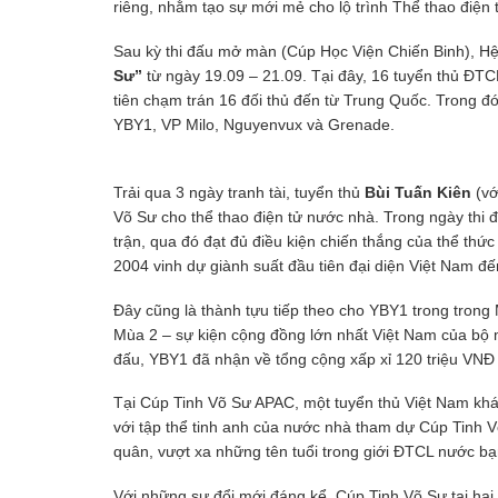
riêng, nhằm tạo sự mới mẻ cho lộ trình Thể thao điệ
Sau kỳ thi đấu mở màn (Cúp Học Viện Chiến Binh), H
Sư”
từ ngày 19.09 – 21.09. Tại đây, 16 tuyển thủ ĐT
tiên chạm trán 16 đối thủ đến từ Trung Quốc. Trong đ
YBY1, VP Milo, Nguyenvux và Grenade.
Trải qua 3 ngày tranh tài, tuyển thủ
Bùi Tuấn Kiên
(vớ
Võ Sư cho thể thao điện tử nước nhà. Trong ngày thi đ
trận, qua đó đạt đủ điều kiện chiến thắng của thể th
2004 vinh dự giành suất đầu tiên đại diện Việt Nam 
Đây cũng là thành tựu tiếp theo cho YBY1 trong trong
Mùa 2 – sự kiện cộng đồng lớn nhất Việt Nam của bộ 
đấu, YBY1 đã nhận về tổng cộng xấp xỉ 120 triệu VNĐ t
Tại Cúp Tinh Võ Sư APAC, một tuyển thủ Việt Nam khác
với tập thể tinh anh của nước nhà tham dự Cúp Tinh V
quân, vượt xa những tên tuổi trong giới ĐTCL nước bạn
Với những sự đổi mới đáng kể, Cúp Tinh Võ Sư tại ha