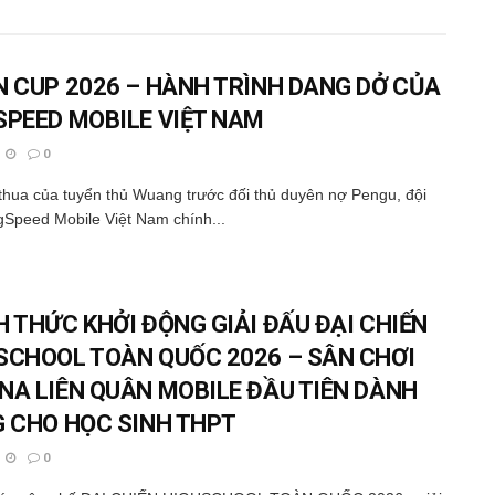
N CUP 2026 – HÀNH TRÌNH DANG DỞ CỦA
SPEED MOBILE VIỆT NAM
0
 thua của tuyển thủ Wuang trước đối thủ duyên nợ Pengu, đội
gSpeed Mobile Việt Nam chính...
H THỨC KHỞI ĐỘNG GIẢI ĐẤU ĐẠI CHIẾN
SCHOOL TOÀN QUỐC 2026 – SÂN CHƠI
NA LIÊN QUÂN MOBILE ĐẦU TIÊN DÀNH
G CHO HỌC SINH THPT
0