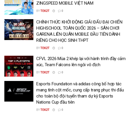
ZINGSPEED MOBILE VIỆT NAM
BY
TEK2T
0
CHÍNH THỨC KHỞI ĐỘNG GIẢI ĐẤU ĐẠI CHIẾN
HIGHSCHOOL TOÀN QUỐC 2026 – SÂN CHƠI
GARENA LIÊN QUÂN MOBILE ĐẦU TIÊN DÀNH
RIÊNG CHO HỌC SINH THPT
BY
TEK2T
0
CFVL 2026 Mùa 2 khép lại với hành trình đầy cảm
xúc, Team Falcons lên ngôi vô địch
BY
TEK2T
0
Esports Foundation và adidas công bố hợp tác
mang tính cột mốc, cung cấp trang phục thi đấu
cho toàn bộ đội tuyển tham dự kỳ Esports
Nations Cup đầu tiên
BY
TEK2T
0