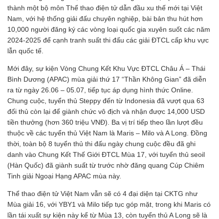
thành một bộ môn Thể thao điện tử dẫn đầu xu thế mới tại Việt
Nam, với hệ thống giải đấu chuyên nghiệp, bài bản thu hút hơn
10,000 người đăng ký các vòng loại quốc gia xuyên suốt các năm
2024-2025 để cạnh tranh suất thi đấu các giải ĐTCL cấp khu vực
lẫn quốc tế.
Mới đây, sự kiện Vòng Chung Kết Khu Vực ĐTCL Châu Á – Thái
Bình Dương (APAC) mùa giải thứ 17 “Thần Không Gian” đã diễn
ra từ ngày 26.06 – 05.07, tiếp tục áp dụng hình thức Online.
Chung cuộc, tuyển thủ Steppy đến từ Indonesia đã vượt qua 63
đối thủ còn lại để giành chức vô địch và nhận được 14,000 USD
tiền thưởng (hơn 360 triệu VNĐ). Ba vị trí tiếp theo lần lượt đều
thuộc về các tuyển thủ Việt Nam là Maris – Milo và A Long. Đồng
thời, toàn bộ 8 tuyển thủ thi đấu ngày chung cuộc đều đã ghi
danh vào Chung Kết Thế Giới ĐTCL Mùa 17, với tuyển thủ seoil
(Hàn Quốc) đã giành suất từ trước nhờ đăng quang Cúp Chiêm
Tinh giải Ngoại Hạng APAC mùa này.
Thể thao điện tử Việt Nam vẫn sẽ có 4 đại diện tại CKTG như
Mùa giải 16, với YBY1 và Milo tiếp tục góp mặt, trong khi Maris có
lần tái xuất sự kiện này kể từ Mùa 13, còn tuyển thủ A Long sẽ là