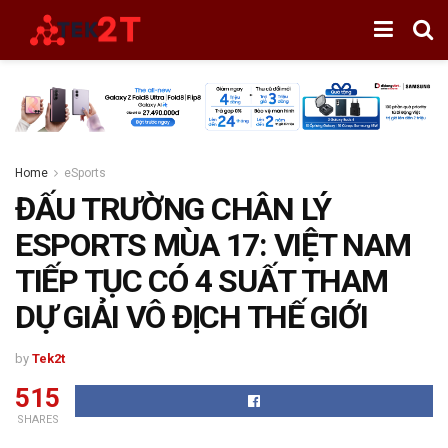
Home
eSports
ĐẤU TRƯỜNG CHÂN LÝ
ESPORTS MÙA 17: VIỆT NAM
TIẾP TỤC CÓ 4 SUẤT THAM
DỰ GIẢI VÔ ĐỊCH THẾ GIỚI
by
Tek2t
515
SHARES