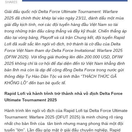
SHARES
Giải đấu quốc nội Delta Force Ultimate Tournament: Warfare
2025 đã chính thức khép lại vào ngày 23/11, đánh dấu một mùa
giải đầy kịch tính, nơi các đội tuyển hàng đầu Việt Nam so tài
trong những trận đấu căng thẳng và đầy kỹ thuật. Chiến thắng áp
đảo tại vòng bảng, Playoff và cả trận Chung kết, đội tuyển Rapid
Lofi đã xuất sắc lên ngôi vô địch, trở thành lá cờ đầu của Delta
Force Việt Nam tham dự Delta Force Invitational: Warfare 2025
(DFIW 2025). Với tổng giải thưởng lên đến 200.000 USD, DFIW
2025 không chỉ là cơ hội để đại diện đến từ Việt Nam khẳng định
bản lĩnh mà còn là dịp để cộng đồng Delta Force trong nước gửi
thông điệp Tự Hào Dân Tộc và tinh thần “THÁCH THỨC GÃ
KHỔNG LỒ” đến bạn bè quốc tế.
Rapid Lofi và hành trình trở thành nhà vô địch Delta Force
Ultimate Tournament 2025
Hành trình lên ngôi vô địch của Rapid Lofi tại Delta Force Ultimate
Tournament: Warfare 2025 (DFUT 2025) là minh chứng rõ ràng
nhất cho bản lĩnh của tân binh nhưng mang phong thái một đội
tuyển “lớn”. Lần đầu góp mặt ở giải đấu chuyên nghiệp, Rapid