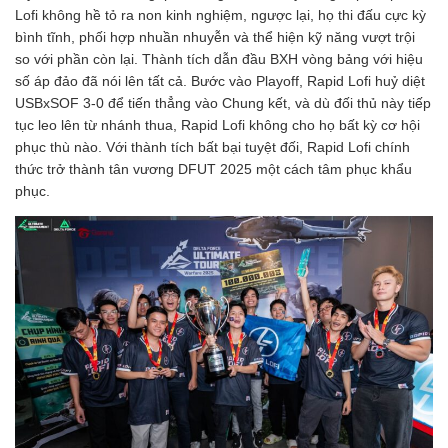
Lofi không hề tỏ ra non kinh nghiệm, ngược lại, họ thi đấu cực kỳ
bình tĩnh, phối hợp nhuần nhuyễn và thể hiện kỹ năng vượt trội
so với phần còn lại. Thành tích dẫn đầu BXH vòng bảng với hiệu
số áp đảo đã nói lên tất cả. Bước vào Playoff, Rapid Lofi huỷ diệt
USBxSOF 3-0 để tiến thẳng vào Chung kết, và dù đối thủ này tiếp
tục leo lên từ nhánh thua, Rapid Lofi không cho họ bất kỳ cơ hội
phục thù nào. Với thành tích bất bại tuyệt đối, Rapid Lofi chính
thức trở thành tân vương DFUT 2025 một cách tâm phục khẩu
phục.