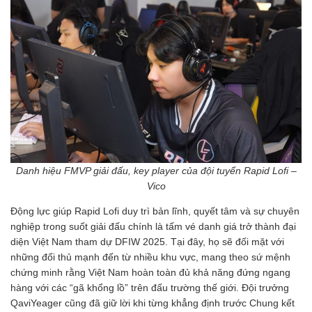
Danh hiệu FMVP giải đấu, key player của đội tuyển Rapid Lofi –
Vico
Động lực giúp Rapid Lofi duy trì bản lĩnh, quyết tâm và sự chuyên
nghiệp trong suốt giải đấu chính là tấm vé danh giá trở thành đại
diện Việt Nam tham dự DFIW 2025. Tại đây, họ sẽ đối mặt với
những đối thủ mạnh đến từ nhiều khu vực, mang theo sứ mệnh
chứng minh rằng Việt Nam hoàn toàn đủ khả năng đứng ngang
hàng với các “gã khổng lồ” trên đấu trường thế giới. Đội trưởng
QaviYeager cũng đã giữ lời khi từng khẳng định trước Chung kết