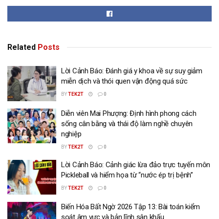
Related
Posts
Lời Cảnh Báo: Đánh giá y khoa về sự suy giảm
miễn dịch và thói quen vận động quá sức
BY
TEK2T
0
Diễn viên Mai Phượng: Định hình phong cách
sống cân bằng và thái độ làm nghề chuyên
nghiệp
BY
TEK2T
0
Lời Cảnh Báo: Cảnh giác lừa đảo trực tuyến môn
Pickleball và hiểm họa từ “nước ép trị bệnh”
BY
TEK2T
0
Biến Hóa Bất Ngờ 2026 Tập 13: Bài toán kiểm
soát âm vực và bản lĩnh sân khấu