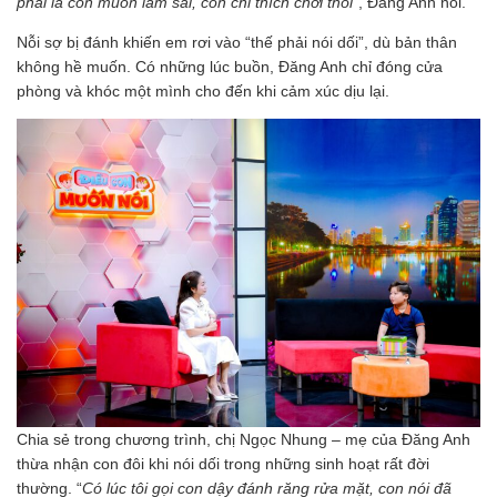
phải là con muốn làm sai, con chỉ thích chơi thôi
”, Đăng Anh nói.
Nỗi sợ bị đánh khiến em rơi vào “thế phải nói dối”, dù bản thân
không hề muốn. Có những lúc buồn, Đăng Anh chỉ đóng cửa
phòng và khóc một mình cho đến khi cảm xúc dịu lại.
Chia sẻ trong chương trình, chị Ngọc Nhung – mẹ của Đăng Anh
thừa nhận con đôi khi nói dối trong những sinh hoạt rất đời
thường. “
Có lúc tôi gọi con dậy đánh răng rửa mặt, con nói đã