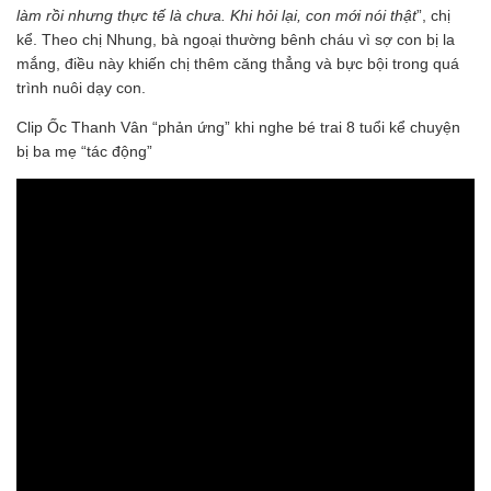
làm rồi nhưng thực tế là chưa. Khi hỏi lại, con mới nói thật
”, chị
kể. Theo chị Nhung, bà ngoại thường bênh cháu vì sợ con bị la
mắng, điều này khiến chị thêm căng thẳng và bực bội trong quá
trình nuôi dạy con.
Clip Ốc Thanh Vân “phản ứng” khi nghe bé trai 8 tuổi kể chuyện
bị ba mẹ “tác động”