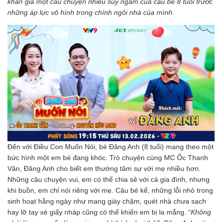
khán giả một câu chuyện nhiều suy ngẫm của cậu bé 8 tuổi trước
những áp lực vô hình trong chính ngôi nhà của mình.
Đến với Điều Con Muốn Nói, bé Đăng Anh (8 tuổi) mang theo một
bức hình một em bé đang khóc. Trò chuyện cùng MC Ốc Thanh
Vân, Đăng Anh cho biết em thường tâm sự với mẹ nhiều hơn.
Những câu chuyện vui, em có thể chia sẻ với cả gia đình, nhưng
khi buồn, em chỉ nói riêng với mẹ. Cậu bé kể, những lỗi nhỏ trong
sinh hoạt hằng ngày như mang giày chậm, quét nhà chưa sạch
hay lỡ tay xé giấy nháp cũng có thể khiến em bị la mắng. “
Không