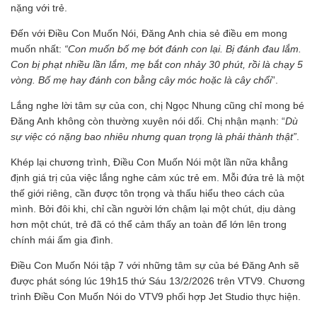
nặng với trẻ.
Đến với Điều Con Muốn Nói, Đăng Anh chia sẻ điều em mong
muốn nhất:
“Con muốn bố mẹ bớt đánh con lại. Bị đánh đau lắm.
Con bị phạt nhiều lần lắm, mẹ bắt con nhảy 30 phút, rồi là chạy 5
vòng. Bố mẹ hay đánh con bằng cây móc hoặc là cây chổi
”.
Lắng nghe lời tâm sự của con, chị Ngọc Nhung cũng chỉ mong bé
Đăng Anh không còn thường xuyên nói dối. Chị nhận mạnh: “
Dù
sự việc có nặng bao nhiêu nhưng quan trọng là phải thành thật”
.
Khép lại chương trình, Điều Con Muốn Nói một lần nữa khẳng
định giá trị của việc lắng nghe cảm xúc trẻ em. Mỗi đứa trẻ là một
thế giới riêng, cần được tôn trọng và thấu hiểu theo cách của
mình. Bởi đôi khi, chỉ cần người lớn chậm lại một chút, dịu dàng
hơn một chút, trẻ đã có thể cảm thấy an toàn để lớn lên trong
chính mái ấm gia đình.
Điều Con Muốn Nói tập 7 với những tâm sự của bé Đăng Anh sẽ
được phát sóng lúc 19h15 thứ Sáu 13/2/2026 trên VTV9. Chương
trình Điều Con Muốn Nói do VTV9 phối hợp Jet Studio thực hiện.