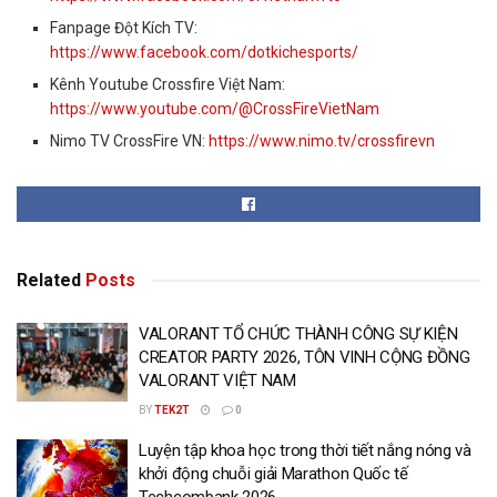
Fanpage Đột Kích TV:
https://www.facebook.com/dotkichesports/
Kênh Youtube Crossfire Việt Nam:
https://www.youtube.com/@CrossFireVietNam
Nimo TV CrossFire VN:
https://www.nimo.tv/crossfirevn
Related
Posts
VALORANT TỔ CHỨC THÀNH CÔNG SỰ KIỆN
CREATOR PARTY 2026, TÔN VINH CỘNG ĐỒNG
VALORANT VIỆT NAM
BY
TEK2T
0
Luyện tập khoa học trong thời tiết nắng nóng và
khởi động chuỗi giải Marathon Quốc tế
Techcombank 2026