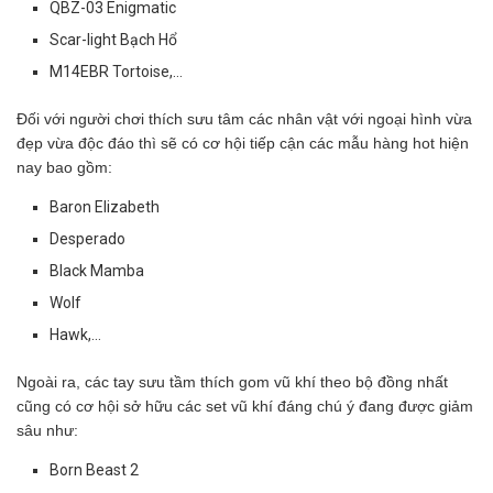
QBZ-03 Enigmatic
Scar-light Bạch Hổ
M14EBR Tortoise,…
Đối với người chơi thích sưu tâm các nhân vật với ngoại hình vừa
đẹp vừa độc đáo thì sẽ có cơ hội tiếp cận các mẫu hàng hot hiện
nay bao gồm:
Baron Elizabeth
Desperado
Black Mamba
Wolf
Hawk,…
Ngoài ra, các tay sưu tầm thích gom vũ khí theo bộ đồng nhất
cũng có cơ hội sở hữu các set vũ khí đáng chú ý đang được giảm
sâu như:
Born Beast 2