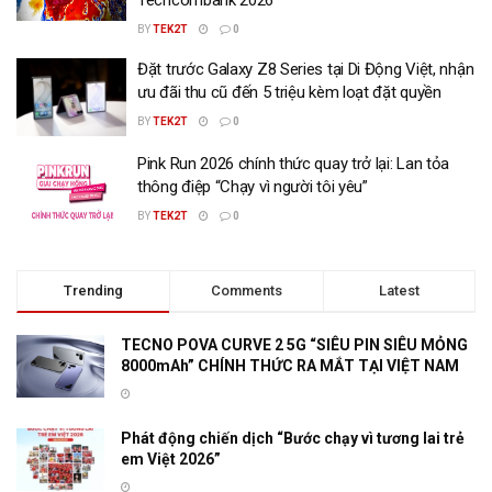
BY
TEK2T
0
Đặt trước Galaxy Z8 Series tại Di Động Việt, nhận
ưu đãi thu cũ đến 5 triệu kèm loạt đặt quyền
BY
TEK2T
0
Pink Run 2026 chính thức quay trở lại: Lan tỏa
thông điệp “Chạy vì người tôi yêu”
BY
TEK2T
0
Trending
Comments
Latest
TECNO POVA CURVE 2 5G “SIÊU PIN SIÊU MỎNG
8000mAh” CHÍNH THỨC RA MẮT TẠI VIỆT NAM
Phát động chiến dịch “Bước chạy vì tương lai trẻ
em Việt 2026”