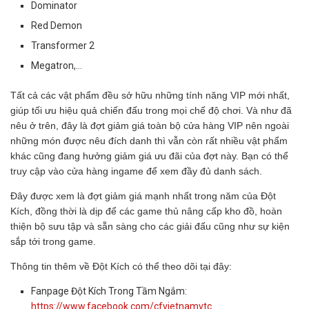
Dominator
Red Demon
Transformer 2
Megatron,…
Tất cả các vật phẩm đều sở hữu những tính năng VIP mới nhất,
giúp tối ưu hiệu quả chiến đấu trong mọi chế độ chơi. Và như đã
nêu ở trên, đây là đợt giảm giá toàn bộ cửa hàng VIP nên ngoài
những món được nêu đích danh thì vẫn còn rất nhiều vật phẩm
khác cũng đang hưởng giảm giá ưu đãi của đợt này. Bạn có thể
truy cập vào cửa hàng ingame để xem đầy đủ danh sách.
Đây được xem là đợt giảm giá mạnh nhất trong năm của Đột
Kích, đồng thời là dịp để các game thủ nâng cấp kho đồ, hoàn
thiện bộ sưu tập và sẵn sàng cho các giải đấu cũng như sự kiện
sắp tới trong game.
Thông tin thêm về Đột Kích có thể theo dõi tại đây:
Fanpage Đột Kích Trong Tầm Ngắm:
https://www.facebook.com/cfvietnamvtc