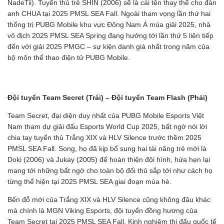
NadeTii). Tuyển thủ trẻ SHIN (2006) sẽ là cái tên thay thế cho đàn
anh CHUA tại 2025 PMSL SEA Fall. Ngoài tham vọng lần thứ hai
thống trị PUBG Mobile khu vực Đông Nam Á mùa giải 2025, nhà
vô địch 2025 PMSL SEA Spring đang hướng tới lần thứ 5 liên tiếp
đến với giải 2025 PMGC – sự kiện danh giá nhất trong năm của
bộ môn thể thao điện tử PUBG Mobile.
Đội tuyển Team Secret (Trái) – Đội tuyển Team Flash (Phải)
Team Secret, đại diện duy nhất của PUBG Mobile Esports Việt
Nam tham dự giải đấu Esports World Cup 2025, bất ngờ nói lời
chia tay tuyển thủ Trắng XIX và HLV Silence trước thềm 2025
PMSL SEA Fall. Song, họ đã kịp bổ sung hai tài năng trẻ mới là
Doki (2006) và Jukay (2005) để hoàn thiện đội hình, hứa hẹn lại
mang tới những bất ngờ cho toàn bộ đối thủ sắp tới như cách họ
từng thể hiện tại 2025 PMSL SEA giai đoạn mùa hè.
Bến đỗ mới của Trắng XIX và HLV Silence cũng không đâu khác
mà chính là MGN Viking Esports, đội tuyển đồng hương của
Team Secret tại 2025 PMSL SEA Fall. Kinh nghiệm thi đấu quốc tế