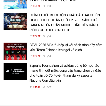
BY
TEK2T
0
CHÍNH THỨC KHỞI ĐỘNG GIẢI ĐẤU ĐẠI CHIẾN
HIGHSCHOOL TOÀN QUỐC 2026 – SÂN CHƠI
GARENA LIÊN QUÂN MOBILE ĐẦU TIÊN DÀNH
RIÊNG CHO HỌC SINH THPT
BY
TEK2T
0
CFVL 2026 Mùa 2 khép lại với hành trình đầy cảm
xúc, Team Falcons lên ngôi vô địch
BY
TEK2T
0
Esports Foundation và adidas công bố hợp tác
mang tính cột mốc, cung cấp trang phục thi đấu
cho toàn bộ đội tuyển tham dự kỳ Esports
Nations Cup đầu tiên
BY
TEK2T
0