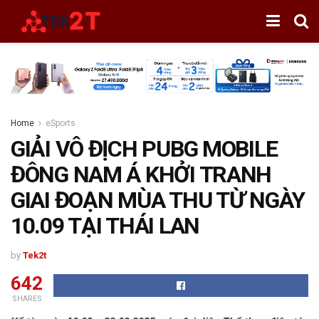
Home
eSports
GIẢI VÔ ĐỊCH PUBG MOBILE
ĐÔNG NAM Á KHỞI TRANH
GIAI ĐOẠN MÙA THU TỪ NGÀY
10.09 TẠI THÁI LAN
by
Tek2t
642
SHARES