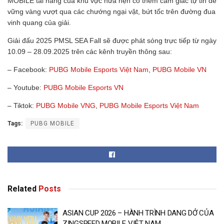
MOBILE tài năng của khu vực hứa hẹn có thêm cảm giác tự tin để
vững vàng vượt qua các chướng ngại vật, bứt tốc trên đường đua
vinh quang của giải.
Giải đấu 2025 PMSL SEA Fall sẽ được phát sóng trực tiếp từ ngày
10.09 – 28.09.2025 trên các kênh truyền thông sau:
– Facebook:
PUBG Mobile Esports Việt Nam
,
PUBG Mobile VN
– Youtube:
PUBG Mobile Esports VN
– Tiktok:
PUBG Mobile VNG
,
PUBG Mobile Esports Việt Nam
Tags:
PUBG MOBILE
Related
Posts
ASIAN CUP 2026 – HÀNH TRÌNH DANG DỞ CỦA
ZINGSPEED MOBILE VIỆT NAM