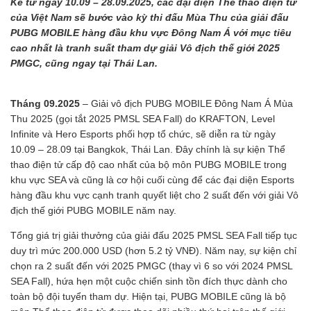
Kể từ ngày 10.09 – 28.09.2025, các đại diện Thể thao điện tử
của Việt Nam sẽ bước vào kỳ thi đấu Mùa Thu của giải đấu
PUBG MOBILE hàng đầu khu vực Đông Nam Á với mục tiêu
cao nhất là tranh suất tham dự giải Vô địch thế giới 2025
PMGC, cũng ngay tại Thái Lan.
Tháng 09.2025
– Giải vô địch PUBG MOBILE Đông Nam Á Mùa
Thu 2025 (gọi tắt 2025 PMSL SEA Fall) do KRAFTON, Level
Infinite và Hero Esports phối hợp tổ chức, sẽ diễn ra từ ngày
10.09 – 28.09 tại Bangkok, Thái Lan. Đây chính là sự kiện Thể
thao điện tử cấp độ cao nhất của bộ môn PUBG MOBILE trong
khu vực SEA và cũng là cơ hội cuối cùng để các đại diện Esports
hàng đầu khu vực cạnh tranh quyết liệt cho 2 suất đến với giải Vô
địch thế giới PUBG MOBILE năm nay.
Tổng giá trị giải thưởng của giải đấu 2025 PMSL SEA Fall tiếp tục
duy trì mức 200.000 USD (hơn 5.2 tỷ VNĐ). Năm nay, sự kiện chỉ
chọn ra 2 suất đến với 2025 PMGC (thay vì 6 so với 2024 PMSL
SEA Fall), hứa hẹn một cuộc chiến sinh tồn đích thực dành cho
toàn bộ đội tuyển tham dự. Hiện tại, PUBG MOBILE cũng là bộ