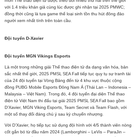
môn Thể thao điện tử được theo dõi nhiều thứ hai trên thế giới
với 1.4 triệu khán giả cùng lúc được ghi nhận tại 2025 PMWC;
đồng thời cũng là tựa game thể loại sinh tồn thu hút đông đảo
người xem nhất tính trên toàn cầu.
Đội tuyển D-Xavier
Đội tuyển MGN Vikings Esports
Là một trong những giải Thể thao điện tử đa dạng văn hóa, bản
sắc nhất thế giới, 2025 PMSL SEA Fall tiếp tục quy tụ sự tranh tài
của 24 đội tuyển tại Vòng Bảng đến từ 4 khu vực thuộc cộng
đồng PUBG Mobile Esports Đông Nam Á (Thái Lan – Indonesia –
Malaysia – Việt Nam). Trong đó, 4 đội tuyển đại diện Thể thao
điện tử Việt Nam thi đấu tại giải 2025 PMSL SEA Fall bao gồm
D’Xavier, MGN Viking Esports, Team Secret và Team Flash, với
một số thay đổi đáng chú ý sau kỳ chuyển nhượng.
Với D’Xavier, họ tiếp tục sử dụng đội hình với 4/5 thành viên nòng
cốt gắn bó từ đầu năm 2024 (Lamborghini – LeVis – ParaJin –