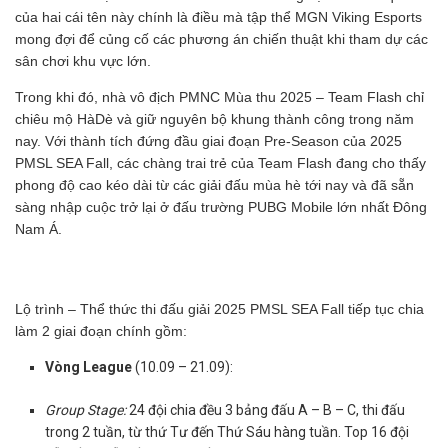
của hai cái tên này chính là điều mà tập thể MGN Viking Esports
mong đợi để củng cố các phương án chiến thuật khi tham dự các
sân chơi khu vực lớn.
Trong khi đó, nhà vô địch PMNC Mùa thu 2025 – Team Flash chỉ
chiêu mộ HàDè và giữ nguyên bộ khung thành công trong năm
nay. Với thành tích đứng đầu giai đoạn Pre-Season của 2025
PMSL SEA Fall, các chàng trai trẻ của Team Flash đang cho thấy
phong độ cao kéo dài từ các giải đấu mùa hè tới nay và đã sẵn
sàng nhập cuộc trở lại ở đấu trường PUBG Mobile lớn nhất Đông
Nam Á.
Lộ trình – Thể thức thi đấu giải 2025 PMSL SEA Fall tiếp tục chia
làm 2 giai đoạn chính gồm:
Vòng League
(10.09 – 21.09):
Group Stage:
24 đội chia đều 3 bảng đấu A – B – C, thi đấu
trong 2 tuần, từ thứ Tư đến Thứ Sáu hàng tuần. Top 16 đội