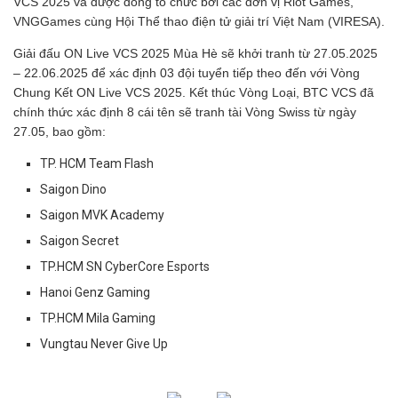
VCS 2025 và được đồng tổ chức bởi các đơn vị Riot Games,
VNGGames cùng Hội Thể thao điện tử giải trí Việt Nam (VIRESA).
Giải đấu ON Live VCS 2025 Mùa Hè sẽ khởi tranh từ 27.05.2025
– 22.06.2025 để xác định 03 đội tuyển tiếp theo đến với Vòng
Chung Kết ON Live VCS 2025. Kết thúc Vòng Loại, BTC VCS đã
chính thức xác định 8 cái tên sẽ tranh tài Vòng Swiss từ ngày
27.05, bao gồm:
TP. HCM Team Flash
Saigon Dino
Saigon MVK Academy
Saigon Secret
TP.HCM SN CyberCore Esports
Hanoi Genz Gaming
TP.HCM Mila Gaming
Vungtau Never Give Up