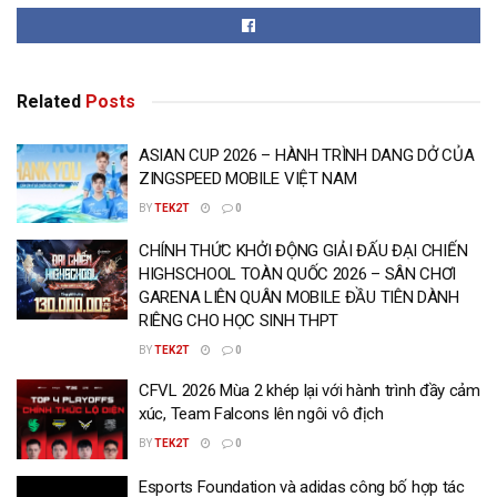
Related
Posts
ASIAN CUP 2026 – HÀNH TRÌNH DANG DỞ CỦA
ZINGSPEED MOBILE VIỆT NAM
BY
TEK2T
0
CHÍNH THỨC KHỞI ĐỘNG GIẢI ĐẤU ĐẠI CHIẾN
HIGHSCHOOL TOÀN QUỐC 2026 – SÂN CHƠI
GARENA LIÊN QUÂN MOBILE ĐẦU TIÊN DÀNH
RIÊNG CHO HỌC SINH THPT
BY
TEK2T
0
CFVL 2026 Mùa 2 khép lại với hành trình đầy cảm
xúc, Team Falcons lên ngôi vô địch
BY
TEK2T
0
Esports Foundation và adidas công bố hợp tác