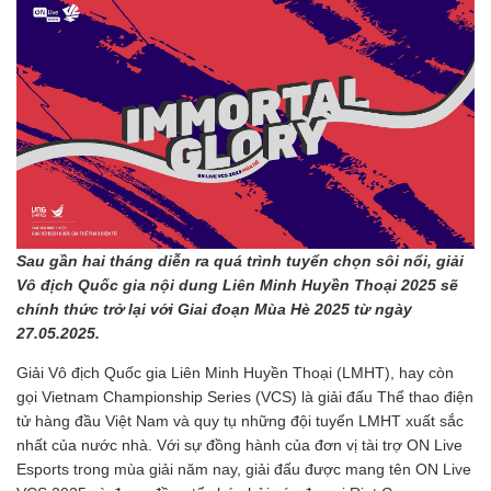
Sau gần hai tháng diễn ra quá trình tuyển chọn sôi nổi, giải
Vô địch Quốc gia nội dung Liên Minh Huyền Thoại 2025 sẽ
chính thức trở lại với Giai đoạn Mùa Hè 2025 từ ngày
27.05.2025.
Giải Vô địch Quốc gia Liên Minh Huyền Thoại (LMHT), hay còn
gọi Vietnam Championship Series (VCS) là giải đấu Thể thao điện
tử hàng đầu Việt Nam và quy tụ những đội tuyển LMHT xuất sắc
nhất của nước nhà. Với sự đồng hành của đơn vị tài trợ ON Live
Esports trong mùa giải năm nay, giải đấu được mang tên ON Live