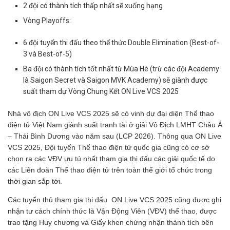
2 đội có thành tích thấp nhất sẽ xuống hạng
Vòng Playoffs:
6 đội tuyển thi đấu theo thể thức Double Elimination (Best-of-
3 và Best-of-5)
Ba đội có thành tích tốt nhất từ Mùa Hè (trừ các đội Academy
là Saigon Secret và Saigon MVK Academy) sẽ giành được
suất tham dự Vòng Chung Kết ON Live VCS 2025
Nhà vô địch ON Live VCS 2025 sẽ có vinh dự đại diện Thể thao
điện tử Việt Nam giành suất tranh tài ở giải Vô Địch LMHT Châu Á
– Thái Bình Dương vào năm sau (LCP 2026). Thông qua ON Live
VCS 2025, Đội tuyển Thể thao điện tử quốc gia cũng có cơ sở
chọn ra các VĐV ưu tú nhất tham gia thi đấu các giải quốc tế do
các Liên đoàn Thể thao điện tử trên toàn thế giới tổ chức trong
thời gian sắp tới.
Các tuyển thủ tham gia thi đấu ON Live VCS 2025 cũng được ghi
nhận tư cách chính thức là Vận Động Viên (VĐV) thể thao, được
trao tặng Huy chương và Giấy khen chứng nhận thành tích bên