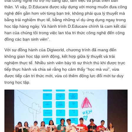
thái công nghệ hỗ trợ họ sáng tạo, làm việc và phát triển bản
thân. Vì vậy, D.Educare được xây dựng với mong muốn đưa công
nghệ đến gần hơn với từng bạn trẻ, không phải qua lý thuyết mà
bằng trải nghiệm thực tế, bằng những ví dụ ứng dụng ngay trong
học tập hàng ngày. Và hành trình D.Educare chính là cam kết dài
hạn của chúng tôi trong việc lan tỏa tri thức công nghệ đến cộng
đồng các bạn sinh viên”.
Với sự đồng hành của Digiworld, chương trình đã mang đến
không gian học tập sinh động, kết hợp giữa lý thuyết và trải
nghiệm thực tế. Nhiều sinh viên bày tỏ sự thích thú khi được trực
tiếp thực hành và chia sẻ rằng họ cảm thấy “học mà vui”, vừa
được tiếp cận tri thức mới, vừa có thêm động lực đổi mới tư duy
trong học tập.