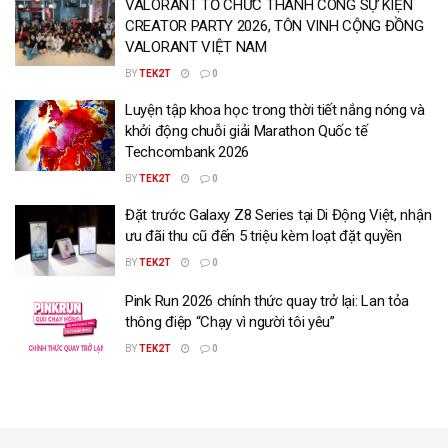
VALORANT TỔ CHỨC THÀNH CÔNG SỰ KIỆN
CREATOR PARTY 2026, TÔN VINH CỘNG ĐỒNG
VALORANT VIỆT NAM
BY
TEK2T
0
Luyện tập khoa học trong thời tiết nắng nóng và
khởi động chuỗi giải Marathon Quốc tế
Techcombank 2026
BY
TEK2T
0
Đặt trước Galaxy Z8 Series tại Di Động Việt, nhận
ưu đãi thu cũ đến 5 triệu kèm loạt đặt quyền
BY
TEK2T
0
Pink Run 2026 chính thức quay trở lại: Lan tỏa
thông điệp “Chạy vì người tôi yêu”
BY
TEK2T
0