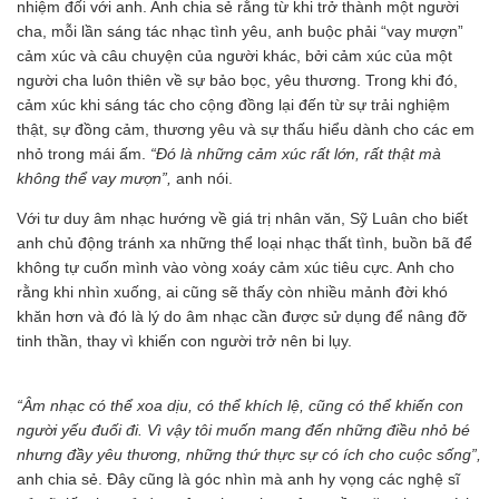
nhiệm đối với anh. Anh chia sẻ rằng từ khi trở thành một người
cha, mỗi lần sáng tác nhạc tình yêu, anh buộc phải “vay mượn”
cảm xúc và câu chuyện của người khác, bởi cảm xúc của một
người cha luôn thiên về sự bảo bọc, yêu thương. Trong khi đó,
cảm xúc khi sáng tác cho cộng đồng lại đến từ sự trải nghiệm
thật, sự đồng cảm, thương yêu và sự thấu hiểu dành cho các em
nhỏ trong mái ấm.
“Đó là những cảm xúc rất lớn, rất thật mà
không thể vay mượn”,
anh nói.
Với tư duy âm nhạc hướng về giá trị nhân văn, Sỹ Luân cho biết
anh chủ động tránh xa những thể loại nhạc thất tình, buồn bã để
không tự cuốn mình vào vòng xoáy cảm xúc tiêu cực. Anh cho
rằng khi nhìn xuống, ai cũng sẽ thấy còn nhiều mảnh đời khó
khăn hơn và đó là lý do âm nhạc cần được sử dụng để nâng đỡ
tinh thần, thay vì khiến con người trở nên bi lụy.
“Âm nhạc có thể xoa dịu, có thể khích lệ, cũng có thể khiến con
người yếu đuối đi. Vì vậy tôi muốn mang đến những điều nhỏ bé
nhưng đầy yêu thương, những thứ thực sự có ích cho cuộc sống”,
anh chia sẻ. Đây cũng là góc nhìn mà anh hy vọng các nghệ sĩ