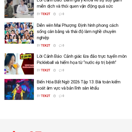
miễn dịch và thói quen vận động quá sức
BY
TEK2T
0
Diễn viên Mai Phượng: Định hình phong cách
sống cân bằng và thái độ làm nghề chuyên
nghiệp
BY
TEK2T
0
Lời Cảnh Báo: Cảnh giác lừa đảo trực tuyến môn
Pickleball và hiểm họa từ “nước ép trị bệnh”
BY
TEK2T
0
Biến Hóa Bất Ngờ 2026 Tập 13: Bài toán kiểm
soát âm vực và bản lĩnh sân khấu
BY
TEK2T
0