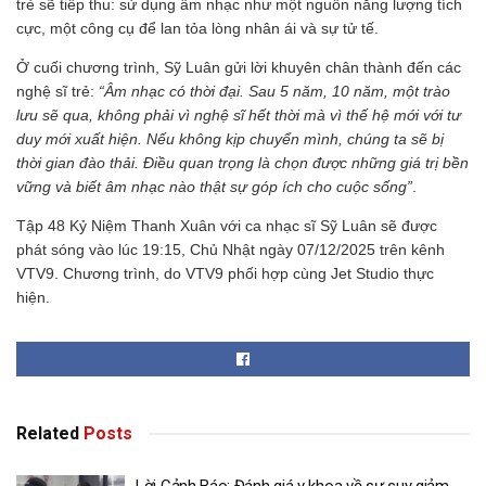
trẻ sẽ tiếp thu: sử dụng âm nhạc như một nguồn năng lượng tích
cực, một công cụ để lan tỏa lòng nhân ái và sự tử tế.
Ở cuối chương trình, Sỹ Luân gửi lời khuyên chân thành đến các
nghệ sĩ trẻ:
“Âm nhạc có thời đại. Sau 5 năm, 10 năm, một trào
lưu sẽ qua, không phải vì nghệ sĩ hết thời mà vì thế hệ mới với tư
duy mới xuất hiện. Nếu không kịp chuyển mình, chúng ta sẽ bị
thời gian đào thải. Điều quan trọng là chọn được những giá trị bền
vững và biết âm nhạc nào thật sự góp ích cho cuộc sống”
.
Tập 48 Kỷ Niệm Thanh Xuân với ca nhạc sĩ Sỹ Luân sẽ được
phát sóng vào lúc 19:15, Chủ Nhật ngày 07/12/2025 trên kênh
VTV9. Chương trình, do VTV9 phối hợp cùng Jet Studio thực
hiện.
Related
Posts
Lời Cảnh Báo: Đánh giá y khoa về sự suy giảm