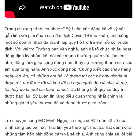
Trong chương trình, ca nhạc sĩ Sỹ Luân xúc động kể về kỷ vật
gắn liền với giai đoạn sau đại dịch Covid-19 khó khăn, anh cùng
một số doanh nhân đã thành lập quỹ hỗ trợ trẻ em mồ côi vì đại
dịch. Với vai trò Trưởng ban văn nghệ, anh đã tổ chức nhiều hoạt
động định kỳ nhằm kết nối các mạnh thường quân với các em
nhỏ, đồng thời giúp cộng đồng nhìn thấy sự trưởng thành của các
em qua từng năm. Anh xúc động nói:
“Chứng kiến các cháu hàng
ngày lớn lên, có những em bé 18 tháng thì các bé bây giờ đã đi
được rồi, nói được rồi và kêu tất cả mọi người đều là cha, là mẹ,
tôi thấy đó là một cái hạnh phúc”
. Dù không biết quỹ sẽ duy trì
được bao lâu, Sỹ Luân tin rằng điều quan trọng nhất chính là
những giá trị yêu thương đã và đang được gieo trồng.
Trò chuyện cùng MC Minh Ngọc, ca nhạc sĩ Sỹ Luân kể về quá
trình sáng tác bài hát “Trái tim yêu thương”, một bài hát dành cho
những tâm hồn biết đồng cảm và sẻ chia. Anh cũng chia sẻ lời bài