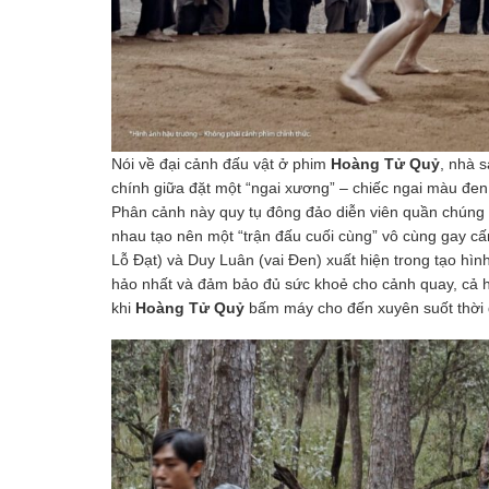
Nói về đại cảnh đấu vật ở phim
Hoàng Tử Quỷ
, nhà 
chính giữa đặt một “ngai xương” – chiếc ngai màu đen
Phân cảnh này quy tụ đông đảo diễn viên quần chúng 
nhau tạo nên một “trận đấu cuối cùng” vô cùng gay cấ
Lỗ Đạt) và Duy Luân (vai Đen) xuất hiện trong tạo hì
hảo nhất và đảm bảo đủ sức khoẻ cho cảnh quay, cả hai
khi
Hoàng Tử Quỷ
bấm máy cho đến xuyên suốt thời 