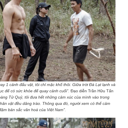
uay 1 cảnh đấu vật, tôi chỉ mặc khố thôi. Giữa trời Đà Lạt lạnh và
tục để có sức khỏe để quay cảnh cuối”.
Đạo diễn Trần Hữu Tấn
Hoàng Tử Quỷ, tôi đưa hết những cảm xúc của mình vào trong
 nhân vật đều dâng trào. Thông qua đó, người xem có thể cảm
đậm bản sắc văn hoá của Việt Nam”.