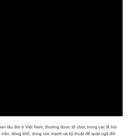
ian lâu đời ở Việt Nam, thường được tổ chức trong các lễ hội
i trần, đóng khố, dùng sức mạnh và kỹ thuật để quật ngã đối