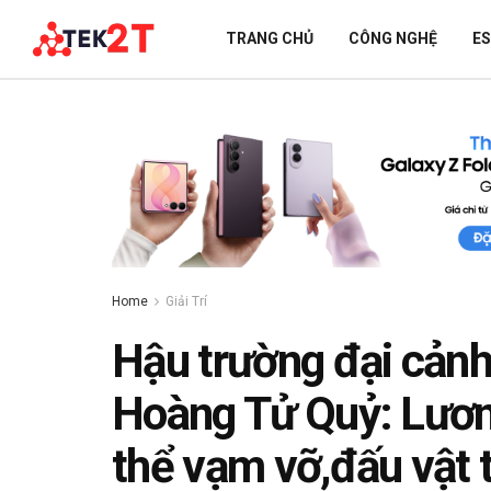
TRANG CHỦ
CÔNG NGHỆ
E
Home
Giải Trí
Hậu trường đại cảnh
Hoàng Tử Quỷ: Lươn
thể vạm vỡ,đấu vật 