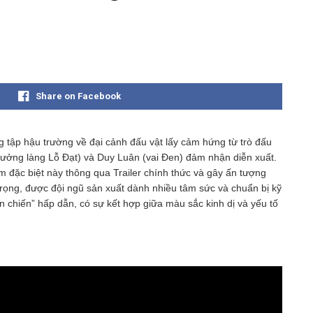
Share on Facebook
g tập hậu trường về đại cảnh đấu vật lấy cảm hứng từ trò đấu
trưởng làng Lỗ Đạt) và Duy Luân (vai Đen) đảm nhận diễn xuất.
m đặc biệt này thông qua Trailer chính thức và gây ấn tượng
trọng, được đội ngũ sản xuất dành nhiều tâm sức và chuẩn bị kỹ
 chiến” hấp dẫn, có sự kết hợp giữa màu sắc kinh dị và yếu tố