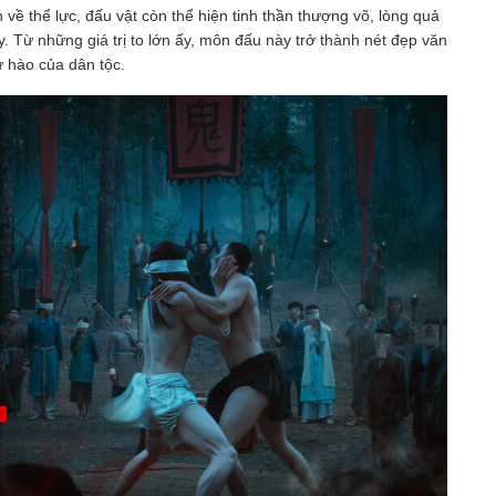
về thể lực, đấu vật còn thể hiện tinh thần thượng võ, lòng quả
. Từ những giá trị to lớn ấy, môn đấu này trở thành nét đẹp văn
tự hào của dân tộc.