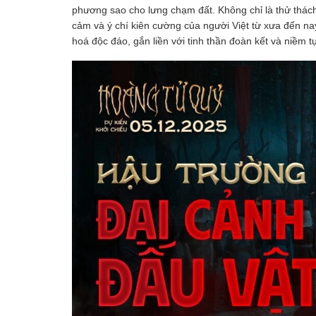
phương sao cho lưng chạm đất. Không chỉ là thử thách 
cảm và ý chí kiên cường của người Việt từ xưa đến nay
hoá độc đáo, gắn liền với tinh thần đoàn kết và niềm 