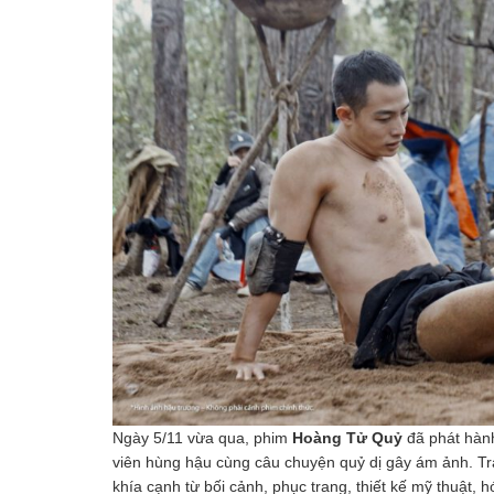
Ngày 5/11 vừa qua, phim
Hoàng Tử Quỷ
đã phát hành
viên hùng hậu cùng câu chuyện quỷ dị gây ám ảnh. Tra
khía cạnh từ bối cảnh, phục trang, thiết kế mỹ thuật, 