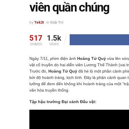
viên quần chúng
by
Tek2t
in
Giải Trí
517
1.5k
SHARES
VIEWS
Ngày 7/11, phim điện ảnh
Hoàng Tử Quỷ
vừa lên són
vật cổ truyền do hai diễn viên Lương Thế Thành (vai 
Trước đó,
Hoàng Tử Quỷ
đã hé lộ một phần cảnh phi
bởi độ hoành tráng, kịch tính. Đây là phân cảnh quan 
lưỡng để đem đến không khí hoành tráng của một “trận
văn hóa truyền thống.
Tập hậu trường Đại cảnh Đấu vật: