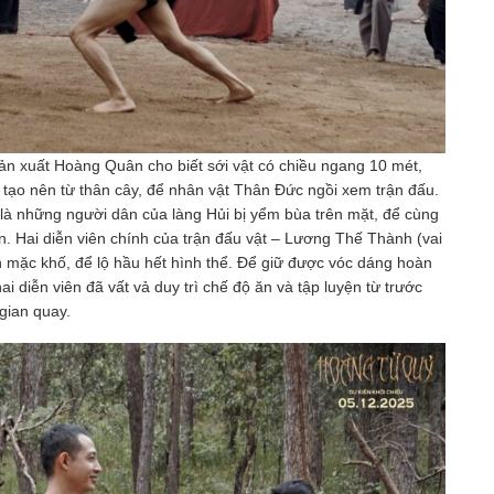
sản xuất Hoàng Quân cho biết sới vật có chiều ngang 10 mét,
 tạo nên từ thân cây, để nhân vật Thân Đức ngồi xem trận đấu.
là những người dân của làng Hủi bị yểm bùa trên mặt, để cùng
n. Hai diễn viên chính của trận đấu vật – Lương Thế Thành (vai
nh mặc khố, để lộ hầu hết hình thể. Để giữ được vóc dáng hoàn
 diễn viên đã vất vả duy trì chế độ ăn và tập luyện từ trước
gian quay.