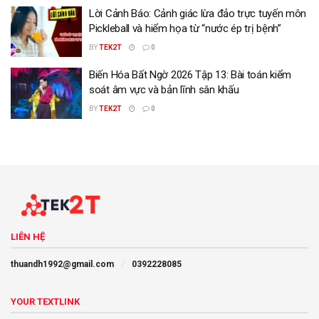
Lời Cảnh Báo: Cảnh giác lừa đảo trực tuyến môn
Pickleball và hiểm họa từ “nước ép trị bệnh”
BY
TEK2T
0
Biến Hóa Bất Ngờ 2026 Tập 13: Bài toán kiểm
soát âm vực và bản lĩnh sân khấu
BY
TEK2T
0
LIÊN HỆ
thuandh1992@gmail.com
0392228085
YOUR TEXTLINK