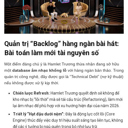
Quản trị “Backlog” hàng ngàn bài hát:
Bài toán làm mới tài nguyên số
Một điểm đáng chú ý là Hamlet Trương thừa nhận đang sở hữu
một
database âm nhạc khổng lồ
với hàng ngàn bản thảo. Trong
quản trị công nghệ, đây được gọi là “Technical Debt” (nợ kỹ thuật)
nếu không được xử lý kịp thời.
Chiến lược Refresh:
Hamlet Trương quyết định sẽ không để
kho nhạc bị “lỗi thời” mà sẽ tái cấu trúc (Refactoring), làm mới
lại âm nhạc để phù hợp với xu hướng hiện đại của năm 2026.
Triết lý “Hạt đậu dưới nệm”:
Đây là động lực cốt lõi (Core
Engine) thúc đẩy việc duy trì hiệu suất sáng tạo liên tục, không
để các ý tưởng bị ngủ quên trong bộ nhớ lưu trữ.