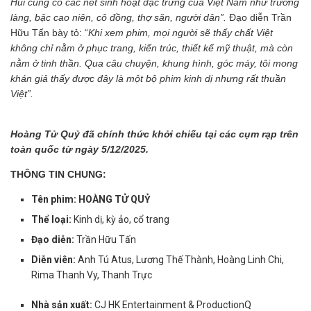
Hủi cũng có các nét sinh hoạt đặc trưng của Việt Nam như trưởng
làng, bậc cao niên, cô đồng, thợ săn, người dân”.
Đạo diễn Trần
Hữu Tấn bày tỏ: “
Khi xem phim, mọi người sẽ thấy chất Việt
không chỉ nằm ở phục trang, kiến trúc, thiết kế mỹ thuật, mà còn
nằm ở tinh thần. Qua câu chuyện, khung hình, góc máy, tôi mong
khán giả thấy được đây là một bộ phim kinh dị nhưng rất thuần
Việt”.
Hoàng Tử Quỷ đã chính thức khởi chiếu tại các cụm rạp trên
toàn quốc từ ngày 5/12/2025.
THÔNG TIN CHUNG:
Tên phim:
HOÀNG TỬ QUỶ
Thể loại:
Kinh dị, kỳ ảo, cổ trang
Đạo diễn:
Trần Hữu Tấn
Diễn viên:
Anh Tú Atus, Lương Thế Thành, Hoàng Linh Chi,
Rima Thanh Vy, Thanh Trực
Nhà sản xuất:
CJ HK Entertainment & ProductionQ