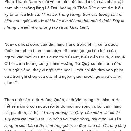
Phan Thanh Nam lý giải về tạo hình để tóc dài của các nhân vật
nam như trưởng làng Lỗ Đạt, hoàng tử Thân Đức được tìm hiểu
kỹ từ tư liệu lịch sử: “
Thời Lê Trung Hưng, trên các tượng sẽ thể
hiện nam giới xoã tóc dài hoặc tóc dài mà thắt nhỏ ở đuôi. Đây là
những chi tiết nhỏ nhưng tạo ra sự khác biệt”.
Ngay cả hoạt động của dân làng Hủi ở trong phim cũng được
đoàn làm phim tham khảo dựa trên các tập tục tiêu biểu của
người Việt thời xưa như cuộc thi đấu vật, biểu diễn trừ tà, cúng lễ.
Ở bối cảnh hoàng cung, phim
Hoàng Tử Quỷ
có hình ảnh đức
vua ngồi võng, thay vì ngồi trên ngai – một chi tiết đưa vào phim
dựa trên ghi chép của các nhà ngoại giao nước ngoài và các vị
giáo sĩ.
Theo nhà sản xuất Hoàng Quân, chất Việt trong bộ phim trước
hết sẽ nằm ở con người rồi từ đó mới mở rộng ra bối cảnh làng
xã, gia đình, xã hội: “
Trong Hoàng Tử Quỷ, các nhân vật có lối
suy nghĩ rất Việt Nam. Họ sống với cộng đồng, gia đình, và sẵn
sàng hi sinh bản thân vì những giá trị to đẹp, cao cả. Ở trong làng