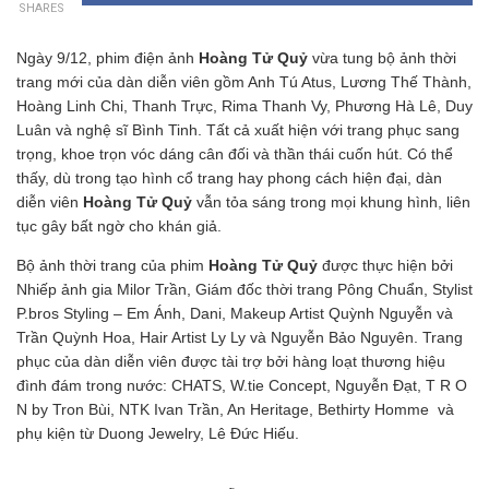
SHARES
Ngày 9/12, phim điện ảnh
Hoàng Tử Quỷ
vừa tung bộ ảnh thời
trang mới của dàn diễn viên gồm Anh Tú Atus, Lương Thế Thành,
Hoàng Linh Chi, Thanh Trực, Rima Thanh Vy, Phương Hà Lê, Duy
Luân và nghệ sĩ Bình Tinh. Tất cả xuất hiện với trang phục sang
trọng, khoe trọn vóc dáng cân đối và thần thái cuốn hút. Có thể
thấy, dù trong tạo hình cổ trang
hay phong cách hiện đại, dàn
diễn viên
Hoàng Tử Quỷ
vẫn tỏa sáng trong mọi khung hình, liên
tục gây bất ngờ cho khán giả.
Bộ ảnh thời trang của phim
Hoàng Tử Quỷ
được thực hiện bởi
Nhiếp ảnh gia Milor Trần, Giám đốc thời trang Pông Chuẩn, Stylist
P.bros Styling – Em Ánh, Dani, Makeup Artist Quỳnh Nguyễn và
Trần Quỳnh Hoa, Hair Artist Ly Ly và Nguyễn Bảo Nguyên. Trang
phục của dàn diễn viên được tài trợ bởi hàng loạt thương hiệu
đình đám trong nước: CHATS, W.tie Concept, Nguyễn Đạt, T R O
N by Tron Bùi, NTK Ivan Trần, An Heritage, Bethirty Homme và
phụ kiện từ Duong Jewelry, Lê Đức Hiếu.