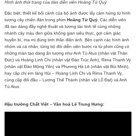
Hình ảnh thời trang của dàn diễn viên Hoàng Tử Quỷ
Đặc biệt, thiết kế bối cảnh của bộ ảnh được lấy cảm hứng từ hình
tượng cây chiên đàn trong phim
Hoàng Tử Quỷ.
Các diễn viên
đã tạo dáng đầy nghệ thuật và tương tác tinh tế cùng những
nhánh cây màu đen giữa không gian siêu thực, gợi cảm giác
huyền bí, ma mị đúng tinh thần điện ảnh. Bên cạnh các hình ảnh
nhóm và cá nhân, từng bộ đôi diễn viên bước ra từ phim cũng có
những màn tạo dáng ấn tượng như Anh Tú Atus (nhân vật Thân
Đức) và Hoàng Linh Chi (nhân vật Đào Trúc Anh), Rima Thanh Vy
(nhân vật Đào Mộng Yên) và Phương Hà Lê (nhân vật Bùi Minh),
hay cặp chị em làng Hủi – Hoàng Linh Chi và Rima Thanh Vy,
cùng cặp đối đầu – Lương Thế Thành (nhân vật Lỗ Đạt) và Anh
Tú Atus.
Hậu trường Chất Việt – Văn hoá Lê Trung Hưng: