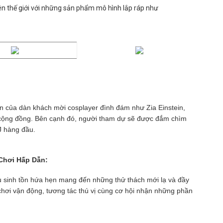
ên thế giới với những sản phẩm mô hình lắp ráp như
ện của dàn khách mời cosplayer đình đám như Zia Einstein,
 cộng đồng. Bên cạnh đó, người tham dự sẽ được đắm chìm
J hàng đầu.
 Chơi Hấp Dẫn:
hu sinh tồn hứa hẹn mang đến những thử thách mới lạ và đầy
ò chơi vận động, tương tác thú vị cùng cơ hội nhận những phần