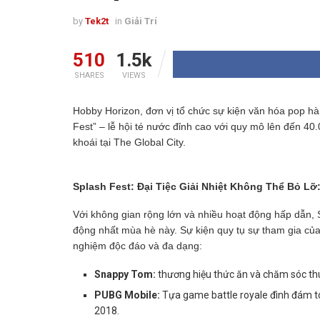
by
Tek2t
in
Giải Trí
510
1.5k
SHARES
VIEWS
Hobby Horizon, đơn vị tổ chức sự kiện văn hóa pop hà
Fest” – lễ hội té nước đỉnh cao với quy mô lên đến
khoái tại The Global City.
Splash Fest: Đại Tiệc Giải Nhiệt Không Thể Bỏ Lỡ
Với không gian rộng lớn và nhiều hoạt động hấp dẫn, S
động nhất mùa hè này. Sự kiện quy tụ sự tham gia của
nghiệm độc đáo và đa dạng:
Snappy Tom:
thương hiệu thức ăn và chăm sóc thú
PUBG Mobile:
Tựa game battle royale đình đám t
2018.