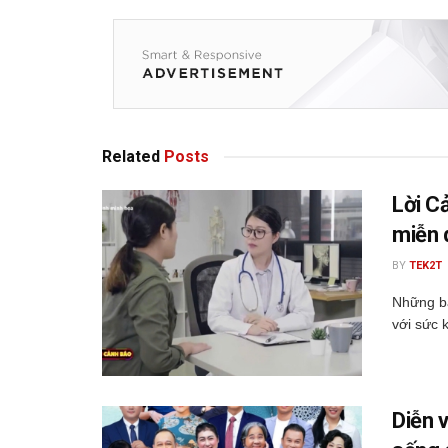
Related
Posts
Lời C
miễn 
BY
TEK2T
Những bấ
với sức 
Diễn 