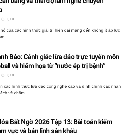
cân bằng và thái độ làm nghề chuyên
p
0
nổ của các hình thức giải trí hiện đại mang đến không ít áp lực
àm...
ảnh Báo: Cảnh giác lừa đảo trực tuyến môn
ball và hiểm họa từ “nước ép trị bệnh”
0
n các hình thức lừa đảo công nghệ cao và đính chính các nhận
 lệch về chăm...
Hóa Bất Ngờ 2026 Tập 13: Bài toán kiểm
âm vực và bản lĩnh sân khấu