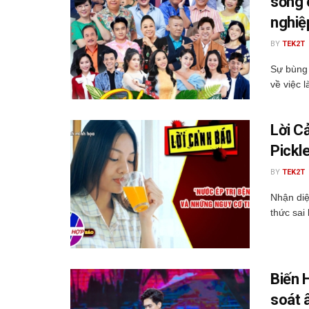
sống 
nghiệ
BY
TEK2T
Sự bùng 
về việc l
Lời C
Pickle
BY
TEK2T
Nhận diệ
thức sai
Biến 
soát 