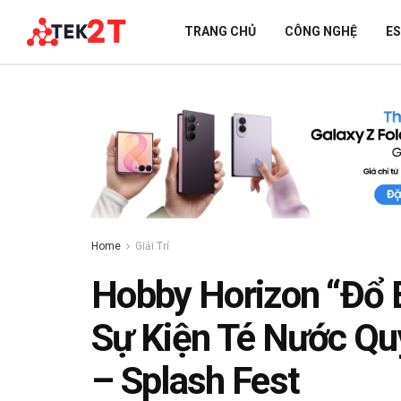
TRANG CHỦ
CÔNG NGHỆ
E
Home
Giải Trí
Hobby Horizon “Đổ B
Sự Kiện Té Nước Qu
– Splash Fest