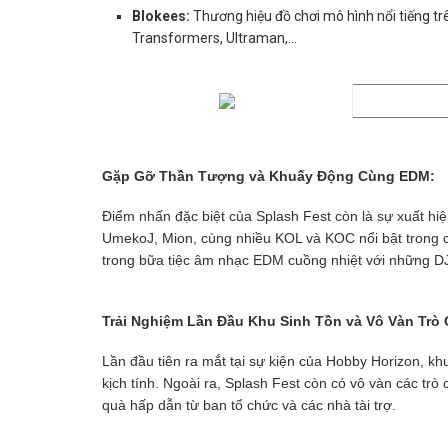
Blokees:
Thương hiệu đồ chơi mô hình nổi tiếng tr
Transformers, Ultraman,…
Gặp Gỡ Thần Tượng và Khuấy Động Cùng EDM:
Điểm nhấn đặc biệt của Splash Fest còn là sự xuất hi
UmekoJ, Mion, cùng nhiều KOL và KOC nổi bật trong
trong bữa tiệc âm nhạc EDM cuồng nhiệt với những D
Trải Nghiệm Lần Đầu Khu Sinh Tồn và Vô Vàn Trò
Lần đầu tiên ra mắt tại sự kiện của Hobby Horizon, k
kịch tính. Ngoài ra, Splash Fest còn có vô vàn các tr
quà hấp dẫn từ ban tổ chức và các nhà tài trợ.