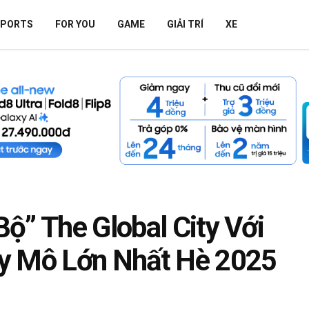
SPORTS
FOR YOU
GAME
GIẢI TRÍ
XE
ộ” The Global City Với
y Mô Lớn Nhất Hè 2025