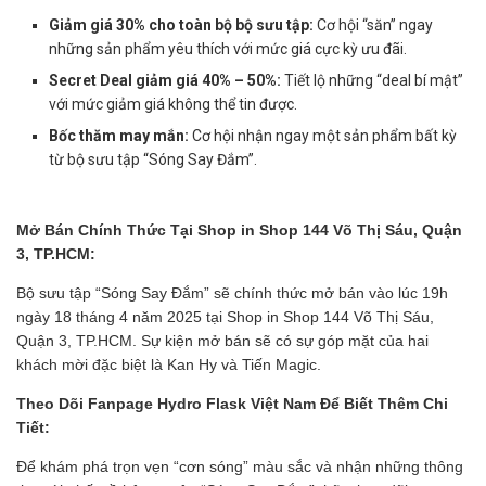
Giảm giá 30% cho toàn bộ bộ sưu tập:
Cơ hội “săn” ngay
những sản phẩm yêu thích với mức giá cực kỳ ưu đãi.
Secret Deal giảm giá 40% – 50%:
Tiết lộ những “deal bí mật”
với mức giảm giá không thể tin được.
Bốc thăm may mắn:
Cơ hội nhận ngay một sản phẩm bất kỳ
từ bộ sưu tập “Sóng Say Đắm”.
Mở Bán Chính Thức Tại Shop in Shop 144 Võ Thị Sáu, Quận
3, TP.HCM:
Bộ sưu tập “Sóng Say Đắm” sẽ chính thức mở bán vào lúc 19h
ngày 18 tháng 4 năm 2025 tại Shop in Shop 144 Võ Thị Sáu,
Quận 3, TP.HCM. Sự kiện mở bán sẽ có sự góp mặt của hai
khách mời đặc biệt là Kan Hy và Tiến Magic.
Theo Dõi Fanpage Hydro Flask Việt Nam Để Biết Thêm Chi
Tiết:
Để khám phá trọn vẹn “cơn sóng” màu sắc và nhận những thông