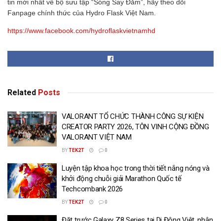
tin mới nhất về bộ sưu tập “Sóng Say Đắm”, hãy theo dõi
Fanpage chính thức của Hydro Flask Việt Nam.
https://www.facebook.com/hydroflaskvietnamhd
Related
Posts
VALORANT TỔ CHỨC THÀNH CÔNG SỰ KIỆN
CREATOR PARTY 2026, TÔN VINH CỘNG ĐỒNG
VALORANT VIỆT NAM
BY
TEK2T
0
Luyện tập khoa học trong thời tiết nắng nóng và
khởi động chuỗi giải Marathon Quốc tế
Techcombank 2026
BY
TEK2T
0
Đặt trước Galaxy Z8 Series tại Di Động Việt, nhận