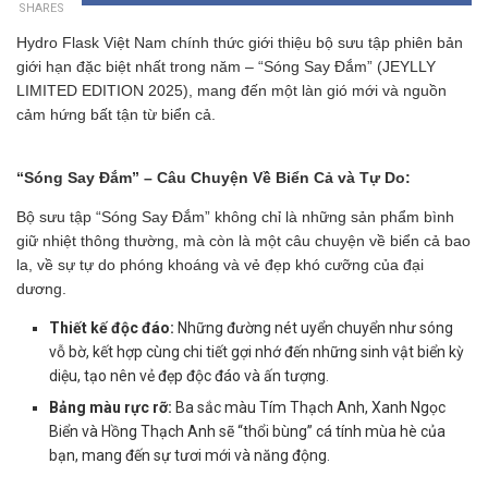
SHARES
Hydro Flask Việt Nam chính thức giới thiệu bộ sưu tập phiên bản
giới hạn đặc biệt nhất trong năm – “Sóng Say Đắm” (JEYLLY
LIMITED EDITION 2025), mang đến một làn gió mới và nguồn
cảm hứng bất tận từ biển cả.
“Sóng Say Đắm” – Câu Chuyện Về Biển Cả và Tự Do:
Bộ sưu tập “Sóng Say Đắm” không chỉ là những sản phẩm bình
giữ nhiệt thông thường, mà còn là một câu chuyện về biển cả bao
la, về sự tự do phóng khoáng và vẻ đẹp khó cưỡng của đại
dương.
Thiết kế độc đáo:
Những đường nét uyển chuyển như sóng
vỗ bờ, kết hợp cùng chi tiết gợi nhớ đến những sinh vật biển kỳ
diệu, tạo nên vẻ đẹp độc đáo và ấn tượng.
Bảng màu rực rỡ:
Ba sắc màu Tím Thạch Anh, Xanh Ngọc
Biển và Hồng Thạch Anh sẽ “thổi bùng” cá tính mùa hè của
bạn, mang đến sự tươi mới và năng động.