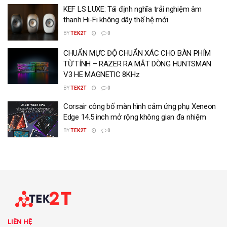
KEF LS LUXE: Tái định nghĩa trải nghiệm âm
thanh Hi-Fi không dây thế hệ mới
BY
TEK2T
0
CHUẨN MỰC ĐỘ CHUẨN XÁC CHO BÀN PHÍM
TỪ TÍNH – RAZER RA MẮT DÒNG HUNTSMAN
V3 HE MAGNETIC 8KHz
BY
TEK2T
0
Corsair công bố màn hình cảm ứng phụ Xeneon
Edge 14.5 inch mở rộng không gian đa nhiệm
BY
TEK2T
0
LIÊN HỆ