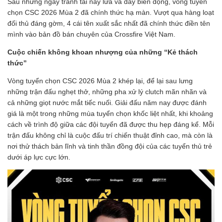
Sau những ngày tranh tài nảy lửa và đầy biến động, vòng tuyển
chọn CSC 2026 Mùa 2 đã chính thức hạ màn. Vượt qua hàng loạt
đối thủ đáng gờm, 4 cái tên xuất sắc nhất đã chính thức điền tên
mình vào bản đồ bán chuyên của Crossfire Việt Nam.
Cuộc chiến không khoan nhượng của những “Kẻ thách
thức”
Vòng tuyển chọn CSC 2026 Mùa 2 khép lại, để lại sau lưng
những trận đấu nghẹt thở, những pha xử lý clutch mãn nhãn và
cả những giọt nước mắt tiếc nuối. Giải đấu năm nay được đánh
giá là một trong những mùa tuyển chọn khốc liệt nhất, khi khoảng
cách về trình độ giữa các đội tuyển đã được thu hẹp đáng kể. Mỗi
trận đấu không chỉ là cuộc đấu trí chiến thuật đỉnh cao, mà còn là
nơi thử thách bản lĩnh và tinh thần đồng đội của các tuyển thủ trẻ
dưới áp lực cực lớn.