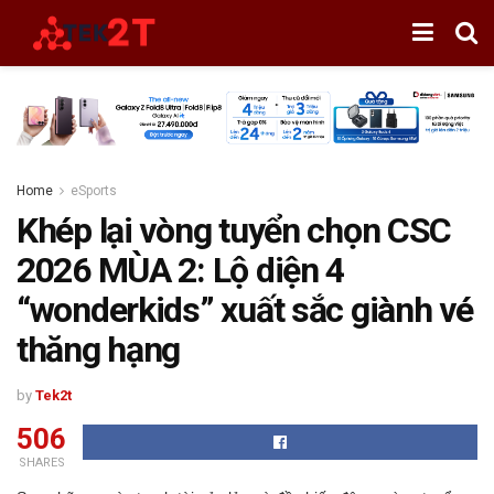
Home
eSports
Khép lại vòng tuyển chọn CSC
2026 MÙA 2: Lộ diện 4
“wonderkids” xuất sắc giành vé
thăng hạng
by
Tek2t
506
SHARES