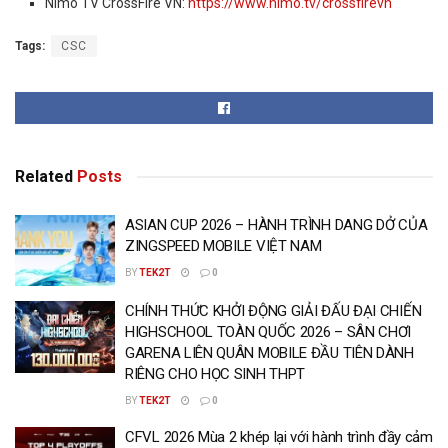
Nimo TV CrossFire VN:
https://www.nimo.tv/crossfirevn
Tags:
CSC
Related
Posts
ASIAN CUP 2026 – HÀNH TRÌNH DANG DỞ CỦA
ZINGSPEED MOBILE VIỆT NAM
BY
TEK2T
0
CHÍNH THỨC KHỞI ĐỘNG GIẢI ĐẤU ĐẠI CHIẾN
HIGHSCHOOL TOÀN QUỐC 2026 – SÂN CHƠI
GARENA LIÊN QUÂN MOBILE ĐẦU TIÊN DÀNH
RIÊNG CHO HỌC SINH THPT
BY
TEK2T
0
CFVL 2026 Mùa 2 khép lại với hành trình đầy cảm