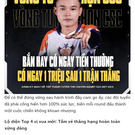
Để có thể đứng vững sau hành trình đầy cam go ấy, các đội tuyển
đã phải cống hiến hơn 100% sức lực, biến mỗi round đấu thành
một cuộc chiến không khoan nhượng.
Lộ diện Top 4 vị vua mới: Tấm vé thăng hạng hoàn toàn
xứng đáng