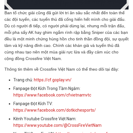
Ban tổ chức giải cũng đã gửi lời tri ân sâu sắc nhất đến toàn thể
các đội tuyển, các tuyển thủ đã cống hiến hết mình cho giải đấu.
Dù có người đi tiếp, có người phải dừng lại, nhưng mỗi trận đấu,
mỗi pha sấy AK hay ghim ngắm rình rập bằng Sniper của các bạn
đều là một minh chứng hùng hồn cho tinh thần đồng đội, sự quyết
tâm và kỹ năng đỉnh cao. Chính các khán giả và tuyển thủ đã
cùng nhau tạo nên một mùa giải rực lửa và đầy cảm xúc cho
cộng đồng Crossfire Việt Nam.
Thông tin thêm về Crossfire Việt Nam có thể theo dõi tại đây:
Trang chủ:
https://cf.goplay.vn/
Fanpage Đột Kích Trong Tầm Ngắm:
https://www.facebook.com/cfvietnamvtc
Fanpage Đột Kích TV:
https://www.facebook.com/dotkichesports/
Kênh Youtube Crossfire Việt Nam:
https://www.youtube.com/@CrossFireVietNam