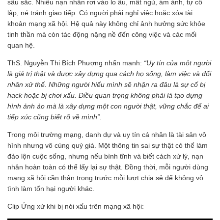
sâu sắc. Nhiều nạn nhân rơi vào lo âu, mất ngủ, ám ảnh, tự cô
lập, né tránh giao tiếp. Có người phải nghỉ việc hoặc xóa tài
khoản mạng xã hội. Hệ quả này không chỉ ảnh hưởng sức khỏe
tinh thần mà còn tác động nặng nề đến công việc và các mối
quan hệ.
ThS. Nguyễn Thị Bích Phượng nhấn mạnh:
“Uy tín của một người
là giá trị thật và được xây dựng qua cách họ sống, làm việc và đối
nhân xử thế. Những người hiểu mình sẽ nhận ra đâu là sự cố bị
hack hoặc bị chơi xấu. Điều quan trọng không phải là tạo dựng
hình ảnh ảo mà là xây dựng một con người thật, vững chắc để ai
tiếp xúc cũng biết rõ về mình”.
Trong môi trường mạng, danh dự và uy tín cá nhân là tài sản vô
hình nhưng vô cùng quý giá. Một thông tin sai sự thật có thể làm
đảo lộn cuộc sống, nhưng nếu bình tĩnh và biết cách xử lý, nạn
nhân hoàn toàn có thể lấy lại sự thật. Đồng thời, mỗi người dùng
mạng xã hội cần thận trọng trước mỗi lượt chia sẻ để không vô
tình làm tổn hại người khác.
Clip Ứng xử khi bị nói xấu trên mạng xã hội: