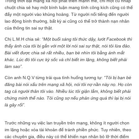
Trong thời đại mạng xã hội phát triển mạnh mẽ, chỉ một cú nhấp
chuột chia sẻ hay một bình luận mang tính công kích cũng có thể
đẩy một người vào khủng hoảng. Từ người nổi tiếng đến người
lao động bình thường, bất kỳ ai cũng có thể trở thành nạn nhân
của thông tin sai sự thật.
Chị L.M.H chia sẻ:
“Một buổi sáng tôi thức dậy, lướt Facebook thì
thấy ảnh của tôi bị gắn với một lời nói sai sự thật, nói tôi lừa đảo.
Bài viết được chia sẻ rất nhiều, bạn bè nhìn tôi bằng ánh mắt
khác. Lúc đó tôi cực kỳ sốc và chỉ biết im lặng, không biết phải
làm sao”.
Còn anh N.Q.V từng trải qua tình huống tương tự:
“Tôi bị bạn bè
đăng bài nói xấu trên mạng xã hội, nói tôi nợ nần này nọ. Họ còn
tag cả người thân tôi vào. Nhiều lúc tôi giận lắm, không biết phải
chứng minh thế nào. Tôi cũng sợ nếu phản ứng quá thì lại bị nói
là gây rối”.
Trước những vụ việc lan truyền trên mạng, không ít người chọn
im lặng hoặc xóa tài khoản để tránh phiền phức. Tuy nhiên, theo
các chuyên gia, điều này có thể khiến nạn nhân bỏ lỡ thời điểm