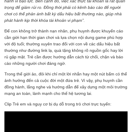
hành vi bạo lực. Bên cạnh đó, việc xác thực tài khoản là rất quan
trọng để giảm rủi ro. Đồng thời phải có kênh báo cáo để người
chơi có thể phản ánh bất kỳ dấu hiệu bất thường nào, giúp nhà
phát hành kịp thời khóa tài khoản vi phạm”.
Để con không trở thành nạn nhân, phụ huynh được khuyến cáo
cần giới hạn thời gian chơi và lựa chọn nội dung game phù hợp
với độ tuổi; thường xuyên trao đổi với con về các dấu hiệu bất
thường như đường link lạ, quà tặng không rõ nguồn gốc hay lời
rủ gặp mặt. Trẻ cần được hướng dẫn cách từ chối, chặn và báo
cáo những người chơi đáng ngờ.
Trong thế giới ảo, đôi khi chỉ một lời nhắn hay một nút bấm có thể
ảnh hưởng đến cả cuộc đời một đứa trẻ. Vì vậy, phụ huynh cần
đồng hành, lắng nghe và hướng dẫn để xây dựng một môi trường
mạng an toàn, lành mạnh cho thế hệ tương lai.
Clip Trẻ em và nguy cơ bị dụ dỗ trong trò chơi trực tuyến: