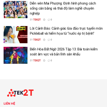
Diễn viên Mai Phượng: Định hình phong cách
sống cân bằng và thái độ làm nghề chuyên
nghiệp
BY
TEK2T
0
Lời Cảnh Báo: Cảnh giác lừa đảo trực tuyến môn
Pickleball và hiểm họa từ “nước ép trị bệnh”
BY
TEK2T
0
Biến Hóa Bất Ngờ 2026 Tập 13: Bài toán kiểm
soát âm vực và bản lĩnh sân khấu
BY
TEK2T
0
LIÊN HỆ