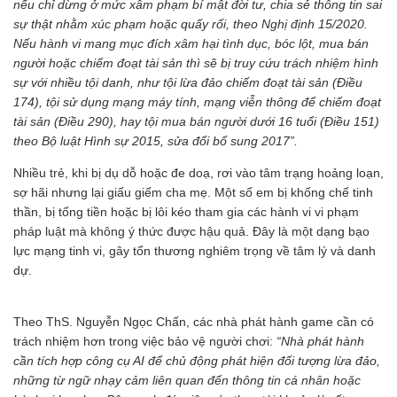
nếu chỉ dừng ở mức xâm phạm bí mật đời tư, chia sẻ thông tin sai
sự thật nhằm xúc phạm hoặc quấy rối, theo Nghị định 15/2020.
Nếu hành vi mang mục đích xâm hại tình dục, bóc lột, mua bán
người hoặc chiếm đoạt tài sản thì sẽ bị truy cứu trách nhiệm hình
sự với nhiều tội danh, như tội lừa đảo chiếm đoạt tài sản (Điều
174), tội sử dụng mạng máy tính, mạng viễn thông để chiếm đoạt
tài sản (Điều 290), hay tội mua bán người dưới 16 tuổi (Điều 151)
theo Bộ luật Hình sự 2015, sửa đổi bổ sung 2017”.
Nhiều trẻ, khi bị dụ dỗ hoặc đe doạ, rơi vào tâm trạng hoảng loạn,
sợ hãi nhưng lại giấu giếm cha mẹ. Một số em bị khống chế tinh
thần, bị tống tiền hoặc bị lôi kéo tham gia các hành vi vi phạm
pháp luật mà không ý thức được hậu quả. Đây là một dạng bạo
lực mạng tinh vi, gây tổn thương nghiêm trọng về tâm lý và danh
dự.
Theo ThS. Nguyễn Ngọc Chấn, các nhà phát hành game cần có
trách nhiệm hơn trong việc bảo vệ người chơi:
“Nhà phát hành
cần tích hợp công cụ AI để chủ động phát hiện đối tượng lừa đảo,
những từ ngữ nhạy cảm liên quan đến thông tin cá nhân hoặc