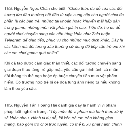
ThS. Nguyễn Ngọc Chấn cho biết:
“Chiêu thức dụ dỗ của các đối
tượng lừa đảo thường bắt đầu từ việc cung cấp cho người chơi đa
phần là các bạn trẻ, những tài khoản hoặc khuyến mãi hấp dẫn
trong game, những món vật phẩm giá trị cao. Tiếp đó, họ dụ dỗ
người chơi chuyển sang các nền tảng khác như Zalo hoặc
Telegram để giao tiếp, phục vụ cho những mục đích khác. Đây là
các kênh mà đối tượng xấu thường sử dụng để tiếp cận trẻ em khi
các em chơi game quá nhiều”.
Khi đã tạo được cảm giác thân thiết, các đối tượng chuyển sang
giai đoạn thao túng: rủ gặp mặt, yêu cầu gửi hình ảnh cá nhân,
đòi thông tin thẻ nạp hoặc ép buộc chuyển tiền mua vật phẩm
hiếm. Có trường hợp trẻ bị đe doạ tung ảnh riêng tư nếu không
làm theo yêu cầu.
ThS. Nguyễn Tấn Hoàng Hải đánh giá đây là hành vi vi phạm
pháp luật nghiêm trọng:
“Tùy mức độ vi phạm mà hình thức xử lý
sẽ khác nhau. Hành vi dụ dỗ, lôi kéo trẻ em trên không gian
mạng, bao gồm trò chơi trực tuyến, có thể bị xử phạt hành chính