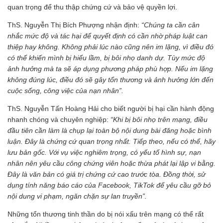
quan trọng để thu thập chứng cứ và bảo vệ quyền lợi.
ThS. Nguyễn Thị Bích Phượng nhận định:
“Chúng ta cần cân
nhắc mức độ và tác hại để quyết định có cần nhờ pháp luật can
thiệp hay không. Không phải lúc nào cũng nên im lặng, vì điều đó
có thể khiến mình bị hiểu lầm, bị bôi nhọ danh dự. Tùy mức độ
ảnh hưởng mà ta sẽ áp dụng phương pháp phù hợp. Nếu im lặng
không đúng lúc, điều đó sẽ gây tổn thương và ảnh hưởng lớn đến
cuộc sống, công việc của nạn nhân”.
ThS. Nguyễn Tấn Hoàng Hải cho biết người bị hại cần hành động
nhanh chóng và chuyên nghiệp:
“Khi bị bôi nhọ trên mạng, điều
đầu tiên cần làm là chụp lại toàn bộ nội dung bài đăng hoặc bình
luận. Đây là chứng cứ quan trọng nhất. Tiếp theo, nếu có thể, hãy
lưu bản gốc. Với vụ việc nghiêm trọng, có yếu tố hình sự, nạn
nhân nên yêu cầu công chứng viên hoặc thừa phát lại lập vi bằng.
Đây là văn bản có giá trị chứng cứ cao trước tòa. Đồng thời, sử
dụng tính năng báo cáo của Facebook, TikTok để yêu cầu gỡ bỏ
nội dung vi phạm, ngăn chặn sự lan truyền”.
Những tổn thương tinh thần do bị nói xấu trên mạng có thể rất