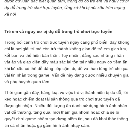
được dư luận đặc biệt quan tâm, trong đó có trẻ em và nguy cơ bị
dụ dỗ trong trò chơi trực tuyến, Ứng xử khi bị nói xấu trên mạng
xã hội
Trẻ em và nguy cơ bị dụ dỗ trong trò chơi trực tuyến
Trong bối cảnh trò chơi trực tuyến ngày càng phổ biến, đây không
chỉ là nơi giải trí mà còn trở thành không gian để trẻ em giao lưu,
kết bạn và thể hiện bản thân. Tuy nhiên, đằng sau những nhân
vật ảo và giao diện đầy màu sắc lại tồn tại nhiều nguy cơ tiềm ẩn,
khi kẻ xấu có thể dễ dàng tiếp cận, dụ dỗ và thao túng trẻ chỉ qua
vài tin nhắn trong game. Vấn đề này đang được nhiều chuyên gia
và phụ huynh quan tâm.
Thời gian gần đây, hàng loạt vụ việc trẻ vị thành niên bị dụ dỗ, lôi
kéo hoặc chiếm đoạt tài sản thông qua trò chơi trực tuyến đã
được ghi nhận. Nhiều đối tượng ẩn danh sử dụng hình ảnh nhân
vật dễ thương, tặng quà, mời tham gia nhóm hoặc chia sẻ bí
quyết chơi game nhằm tạo dựng niềm tin, sau đó khai thác thông
tin cá nhân hoặc gạ gẫm hình ảnh nhạy cảm.