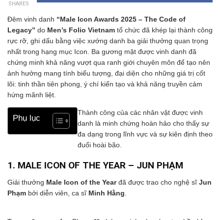
SHARES
Đêm vinh danh
“Male Icon Awards 2025 – The Code of
Legacy”
do
Men’s Folio Vietnam
tổ chức đã khép lại thành công
rực rỡ, ghi dấu bằng việc xướng danh ba giải thưởng quan trọng
nhất trong hạng mục Icon. Ba gương mặt được vinh danh đã
chứng minh khả năng vượt qua ranh giới chuyên môn để tạo nên
ảnh hưởng mang tính biểu tượng, đại diện cho những giá trị cốt
lõi: tinh thần tiên phong, ý chí kiến tạo và khả năng truyền cảm
hứng mãnh liệt.
Thành công của các nhân vật được vinh
Phụ lục
danh là minh chứng hoàn hảo cho thấy sự
đa dạng trong lĩnh vực và sự kiên định theo
đuổi hoài bão.
1. MALE ICON OF THE YEAR – JUN PHẠM
Giải thưởng
Male Icon of the Year
đã được trao cho nghệ sĩ
Jun
Phạm
bởi diễn viên, ca sĩ
Minh Hằng
.