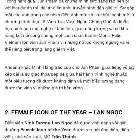
Trong năm qua, Jun Phạm đã chứng minh sức sáng tạo bền bỉ
với loạt dự án trải dài từ điện ảnh, truyền hình đến giải trí. Sự góp
mặt của anh trong các phim điện ảnh mới và sức hút mạnh mẽ từ
chương trình thực tế “Anh Trai Vượt Ngàn Chông Gai” đã khắc
họa hình ảnh một nghệ sĩ bản lĩnh, giàu năng lượng và có khả
năng kết nối công chúng một cách chân thành. Men’s Folio
Vietnam tôn vinh Jun Phạm vì những nỗ lực không ngừng và vị
thế riêng biệt trong làng giải trí Việt.
Khoảnh khắc Minh Hằng trao cúp cho Jun Phạm giữa tiếng vỗ tay
kéo dài là sự giao thoa đẹp đẽ giữa hai hành trình nghệ thuật:
một biểu tượng đã được khẳng định và một biểu tượng đang
được tôn vinh vì những giá trị bền vững.
2. FEMALE ICON OF THE YEAR – LAN NGỌC
Diễn viên
Ninh Dương Lan Ngọc
đã được vinh danh với giải
thưởng
Female Icon of the Year
, được trao bởi đạo diễn, diễn
viên, nhà sản xuất, MC
Trấn Thành
.