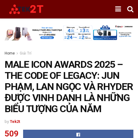
Home
Giải Trí
MALE ICON AWARDS 2025 –
THE CODE OF LEGACY: JUN
PHẠM, LAN NGỌC VÀ RHYDER
ĐƯỢC VINH DANH LÀ NHỮNG
BIỂU TƯỢNG CỦA NĂM
by
Tek2t
509