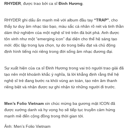
RHYDER
, được trao bởi ca sĩ
Đinh Hương
.
RHYDER ghi dấu ấn mạnh mẽ với album đầu tay
“TRAP”
, cho
thấy tư duy âm nhạc táo bạo, màu sắc cá nhân rõ nét và tinh thần
dám thử nghiệm của một nghệ sĩ trẻ trên đà bứt phá. Anh được
tôn vinh như một “emerging icon” đại diện cho thế hệ sáng tạo
mới: độc lập trong lựa chọn, tự do trong biểu đạt và chủ động
định hình tiếng nói riêng trong đời sống âm nhạc đương đại.
Sự xuất hiện của ca sĩ Đinh Hương trong vai trò người trao giải đã
tạo nên một khoảnh khắc ý nghĩa, là lời khẳng định rằng thế hệ
nghệ sĩ trẻ đang bước ra khỏi vùng an toàn, tạo nên âm thanh
riêng biệt và nhận được sự ghi nhận từ những người đi trước.
Men’s Folio Vietnam
xin chúc mừng ba gương mặt ICON đã
được xướng danh và hy vọng họ sẽ tiếp tục truyền cảm hứng
mạnh mẽ đến cộng đồng trong thời gian tới.
Ảnh: Men’s Folio Vietnam