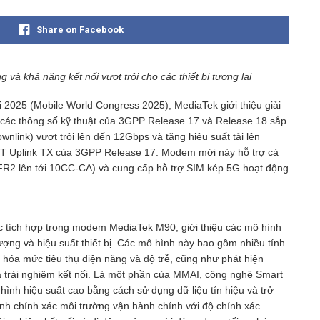
Share on Facebook
à khả năng kết nối vượt trội cho các thiết bị tương lai
i 2025 (Mobile World Congress 2025), MediaTek giới thiệu giải
ác thông số kỹ thuật của 3GPP Release 17 và Release 18 sắp
nlink) vượt trội lên đến 12Gbps và tăng hiệu suất tải lên
2T Uplink TX của 3GPP Release 17. Modem mới này hỗ trợ cả
R2 lên tới 10CC-CA) và cung cấp hỗ trợ SIM kép 5G hoạt động
tích hợp trong modem MediaTek M90, giới thiệu các mô hình
ượng và hiệu suất thiết bị. Các mô hình này bao gồm nhiều tính
u hóa mức tiêu thụ điện năng và độ trễ, cũng như phát hiện
óa trải nghiệm kết nối. Là một phần của MMAI, công nghệ Smart
ình hiệu suất cao bằng cách sử dụng dữ liệu tín hiệu và trở
nh chính xác môi trường vận hành chính với độ chính xác