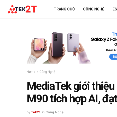
TRANG CHỦ
CÔNG NGHỆ
E
Home
Công Nghệ
MediaTek giới thi
M90 tích hợp AI, đạ
by
Tek2t
in
Công Nghệ