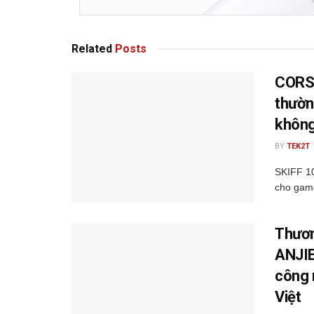
Related
Posts
CORSA
thườn
không
BY
TEK2T
SKIFF 1
cho game
Thươn
ANJIE
công 
Việt