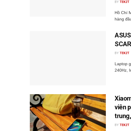
BY
TEK2T
Hồ Chí M
hàng đầu
ASUS 
SCAR 
BY
TEK2T
Laptop 
240Hz, I
Xiaom
viên 
trung,
BY
TEK2T