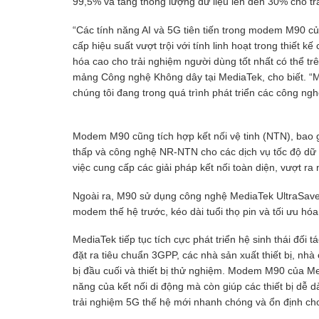
99,5% và tăng thông lượng dữ liệu lên đến 30% cho tr
“Các tính năng AI và 5G tiên tiến trong modem M90 củ
cấp hiệu suất vượt trội với tính linh hoạt trong thiết 
hóa cao cho trải nghiệm người dùng tốt nhất có thể tr
mảng Công nghệ Không dây tại MediaTek, cho biết. “M
chúng tôi đang trong quá trình phát triển các công ngh
Modem M90 cũng tích hợp kết nối vệ tinh (NTN), bao
thấp và công nghệ NR-NTN cho các dịch vụ tốc độ dữ
việc cung cấp các giải pháp kết nối toàn diện, vượt ra
Ngoài ra, M90 sử dụng công nghệ MediaTek UltraSave, 
modem thế hệ trước, kéo dài tuổi thọ pin và tối ưu hóa 
MediaTek tiếp tục tích cực phát triển hệ sinh thái đối 
đặt ra tiêu chuẩn 3GPP, các nhà sản xuất thiết bị, nh
bị đầu cuối và thiết bị thử nghiệm. Modem M90 của Me
năng của kết nối di động mà còn giúp các thiết bị dễ d
trải nghiệm 5G thế hệ mới nhanh chóng và ổn định ch