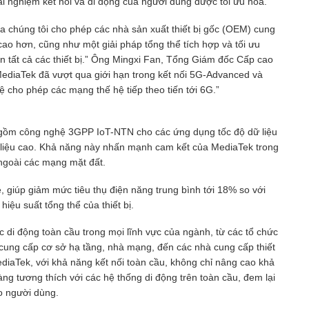
ải nghiệm kết nối và di động của người dùng được tối ưu hóa.
a chúng tôi cho phép các nhà sản xuất thiết bị gốc (OEM) cung
kế cao hơn, cũng như một giải pháp tổng thể tích hợp và tối ưu
ên tất cả các thiết bị.” Ông Mingxi Fan, Tổng Giám đốc Cấp cao
ediaTek đã vượt qua giới hạn trong kết nối 5G-Advanced và
ệ cho phép các mạng thế hệ tiếp theo tiến tới 6G.”
 gồm công nghệ 3GPP IoT-NTN cho các ứng dụng tốc độ dữ liệu
 liệu cao. Khả năng này nhấn mạnh cam kết của MediaTek trong
 ngoài các mạng mặt đất.
giúp giảm mức tiêu thụ điện năng trung bình tới 18% so với
hiệu suất tổng thể của thiết bị.
tác di động toàn cầu trong mọi lĩnh vực của ngành, từ các tổ chức
à cung cấp cơ sở hạ tầng, nhà mạng, đến các nhà cung cấp thiết
diaTek, với khả năng kết nối toàn cầu, không chỉ nâng cao khả
àng tương thích với các hệ thống di động trên toàn cầu, đem lại
o người dùng.