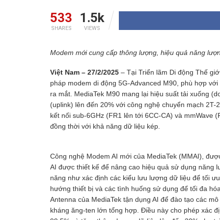
533
1.5k
SHARES
VIEWS
Modem mới cung cấp thông lượng, hiệu quả năng lượng v
Việt Nam – 27/2/2025
– Tại Triển lãm Di động Thế giớ
pháp modem di động 5G-Advanced M90, phù hợp với c
ra mắt. MediaTek M90 mang lại hiệu suất tải xuống (dow
(uplink) lên đến 20% với công nghệ chuyển mạch 2T-
kết nối sub-6GHz (FR1 lên tới 6CC-CA) và mmWave (F
đồng thời với khả năng dữ liệu kép.
Công nghệ Modem AI mới của MediaTek (MMAI), được 
AI được thiết kế để nâng cao hiệu quả sử dụng năng l
năng như xác định các kiểu lưu lượng dữ liệu để tối ư
hướng thiết bị và các tình huống sử dụng để tối đa h
Antenna của MediaTek tận dụng AI để đào tạo các mô h
kháng ăng-ten lớn tổng hợp. Điều này cho phép xác đị