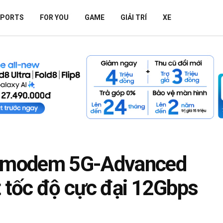
SPORTS
FOR YOU
GAME
GIẢI TRÍ
XE
ệu modem 5G-Advanced
t tốc độ cực đại 12Gbps