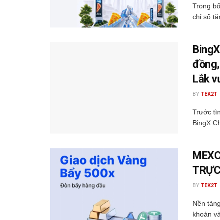
Trong bố
chỉ số tă
BingX
đồng,
Lắk v
BY
TEK2T
Trước tì
BingX Ch
MEXC
TRỰC
BY
TEK2T
Nền tảng
khoản và