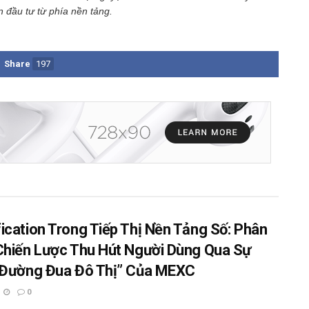
n đầu tư từ phía nền tảng.
Share
197
ication Trong Tiếp Thị Nền Tảng Số: Phân
Chiến Lược Thu Hút Người Dùng Qua Sự
“Đường Đua Đô Thị” Của MEXC
0