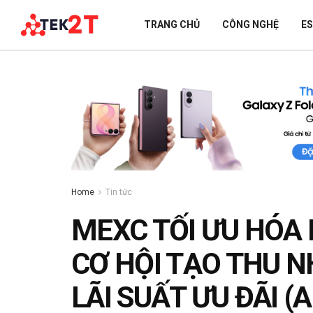
TRANG CHỦ
CÔNG NGHỆ
E
Home
Tin tức
MEXC TỐI ƯU HÓA 
CƠ HỘI TẠO THU N
LÃI SUẤT ƯU ĐÃI (