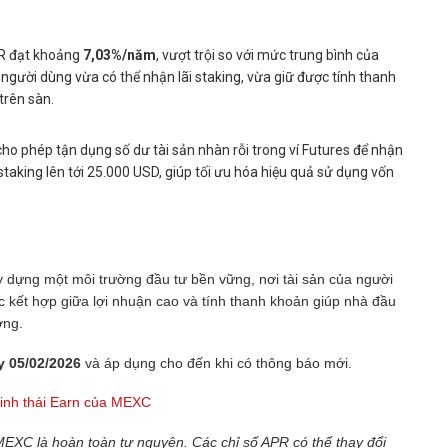
PR đạt khoảng
7,03%/năm
, vượt trội so với mức trung bình của
người dùng vừa có thể nhận lãi staking, vừa giữ được tính thanh
trên sàn.
o phép tận dụng số dư tài sản nhàn rỗi trong ví Futures để nhận
staking lên tới 25.000 USD, giúp tối ưu hóa hiệu quả sử dụng vốn
y dựng một môi trường đầu tư bền vững, nơi tài sản của người
ệc kết hợp giữa lợi nhuận cao và tính thanh khoản giúp nhà đầu
ờng.
y 05/02/2026
và áp dụng cho đến khi có thông báo mới.
inh thái Earn của MEXC
MEXC là hoàn toàn tự nguyện. Các chỉ số APR có thể thay đổi