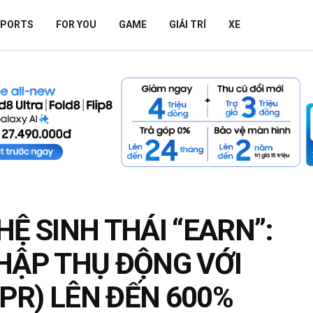
SPORTS
FOR YOU
GAME
GIẢI TRÍ
XE
HỆ SINH THÁI “EARN”:
HẬP THỤ ĐỘNG VỚI
APR) LÊN ĐẾN 600%