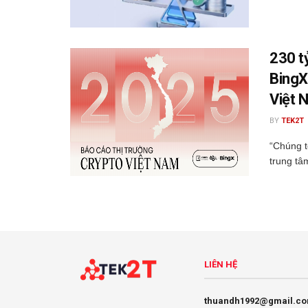
230 t
BingX
Việt 
BY
TEK2T
“Chúng t
trung tâ
LIÊN HỆ
thuandh1992@gmail.c