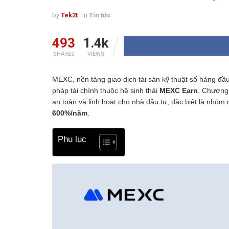
by
Tek2t
in
Tin tức
493
1.4k
SHARES
VIEWS
MEXC, nền tảng giao dịch tài sản kỹ thuật số hàng đầu
pháp tài chính thuộc hệ sinh thái
MEXC Earn
. Chương
an toàn và linh hoạt cho nhà đầu tư, đặc biệt là nhóm 
600%/năm
.
Phụ lục