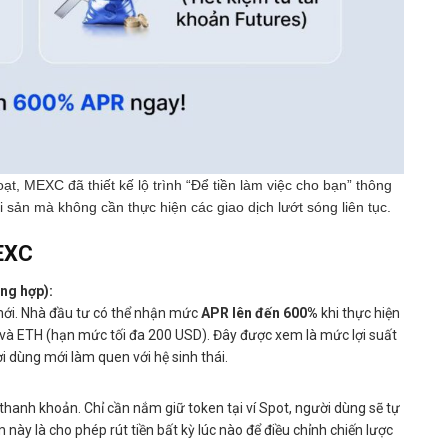
hoạt, MEXC đã thiết kế lộ trình “Để tiền làm việc cho bạn” thông
i sản mà không cần thực hiện các giao dịch lướt sóng liên tục.
MEXC
ng hợp):
mới. Nhà đầu tư có thể nhận mức
APR lên đến 600%
khi thực hiện
 và ETH (hạn mức tối đa 200 USD). Đây được xem là mức lợi suất
i dùng mới làm quen với hệ sinh thái.
 thanh khoản. Chỉ cần nắm giữ token tại ví Spot, người dùng sẽ tự
ày là cho phép rút tiền bất kỳ lúc nào để điều chỉnh chiến lược