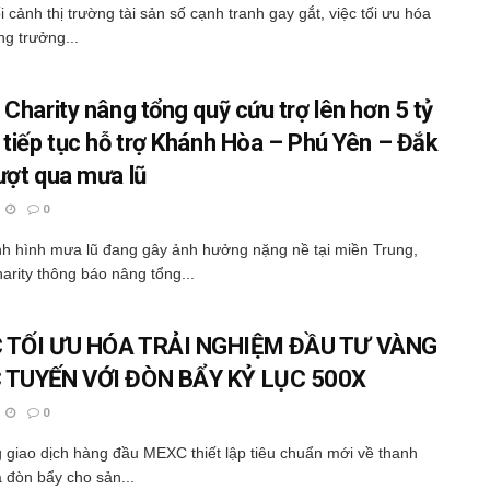
i cảnh thị trường tài sản số cạnh tranh gay gắt, việc tối ưu hóa
ng trưởng...
 Charity nâng tổng quỹ cứu trợ lên hơn 5 tỷ
 tiếp tục hỗ trợ Khánh Hòa – Phú Yên – Đắk
ượt qua mưa lũ
0
nh hình mưa lũ đang gây ảnh hưởng nặng nề tại miền Trung,
arity thông báo nâng tổng...
 TỐI ƯU HÓA TRẢI NGHIỆM ĐẦU TƯ VÀNG
 TUYẾN VỚI ĐÒN BẨY KỶ LỤC 500X
0
 giao dịch hàng đầu MEXC thiết lập tiêu chuẩn mới về thanh
 đòn bẩy cho sản...