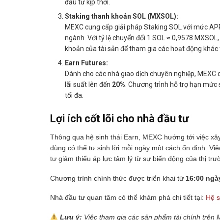
đầu tư kịp thời.
Staking thanh khoản SOL (MXSOL):
MEXC cung cấp giải pháp Staking SOL với mức A
ngành. Với tỷ lệ chuyển đổi 1 SOL ≈ 0,9578 MXSOL, 
khoản của tài sản để tham gia các hoạt động khác 
Earn Futures:
Dành cho các nhà giao dịch chuyên nghiệp, MEXC ch
lãi suất lên đến
20%
. Chương trình hỗ trợ hạn mức 
tối đa.
Lợi ích cốt lõi cho nhà đầu tư
Thông qua hệ sinh thái Earn, MEXC hướng tới việc xâ
dùng có thể tự sinh lời mỗi ngày một cách ổn định. Vi
tư giảm thiểu áp lực tâm lý từ sự biến động của thị trư
Chương trình chính thức được triển khai từ
16:00 ngà
Nhà đầu tư quan tâm có thể khám phá chi tiết tại:
Hệ s
Lưu ý:
Việc tham gia các sản phẩm tài chính trên 