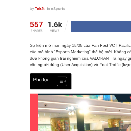
by
Tek2t
in
eSports
557
1.6k
SHARES
VIEWS
Sự kiện mở màn ngày 15/05 của Fan Fest VCT Pacific 
của mô hình “Esports Marketing” thế hệ mới. Không còn
đưa không gian trải nghiệm của VALORANT ra ngay giữa
cận người dùng (User Acquisition) và Foot Traffic (lư
Phụ lục