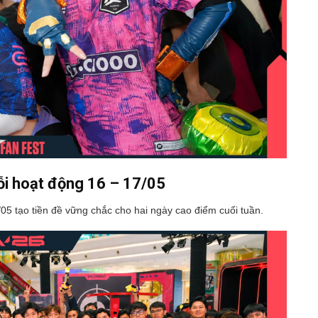
uỗi hoạt động 16 – 17/05
5 tạo tiền đề vững chắc cho hai ngày cao điểm cuối tuần.