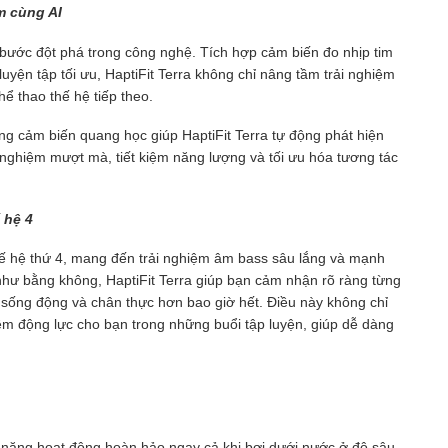
m cùng AI
i bước đột phá trong công nghệ. Tích hợp cảm biến đo nhịp tim
 luyện tập tối ưu, HaptiFit Terra không chỉ nâng tầm trải nghiệm
ể thao thế hệ tiếp theo.
g cảm biến quang học giúp HaptiFit Terra tự động phát hiện
 nghiệm mượt mà, tiết kiệm năng lượng và tối ưu hóa tương tác
 hệ 4
hế hệ thứ 4, mang đến trải nghiệm âm bass sâu lắng và mạnh
hư bằng không, HaptiFit Terra giúp bạn cảm nhận rõ ràng từng
 sống động và chân thực hơn bao giờ hết. Điều này không chỉ
êm động lực cho bạn trong những buổi tập luyện, giúp dễ dàng
ả năng hoạt động hoàn hảo ngay cả khi bơi dưới nước ở độ sâu