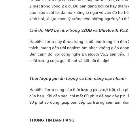
2 mét trong vòng 2 giờ. Dù bạn đang bơi lội hay tham 
bảo hiệu suất tối đa mà không lo ngại về vấn đề hư h
kính bơi, là lựa chọn lý tưởng cho những người yêu th
Chế độ MP3 bộ nhớ trong 32GB và Bluetooth V5.2
HaptiFit Terra nay được trang bị bộ nhớ trong lên đ
thích, mang đến trải nghiệm âm nhạc không gián đoạn, 
Bên cạnh đó, với công nghệ Bluetooth V5.2 tiên tiến, Ha
chất lượng cuộc gọi rõ nét và kết nối ổn định.
Thời lượng pin ấn tượng và tính năng sạc nhanh
HaptiFit Terra cung cấp thời lượng pin vượt trội, cho p
của bạn. Khi cần sạc, chỉ mất 60 phút để sạc đầy pin. 
90 phút sử dụng, giúp bạn tiếp tục trải nghiệm âm nhạ
THÔNG TIN BÁN HÀNG