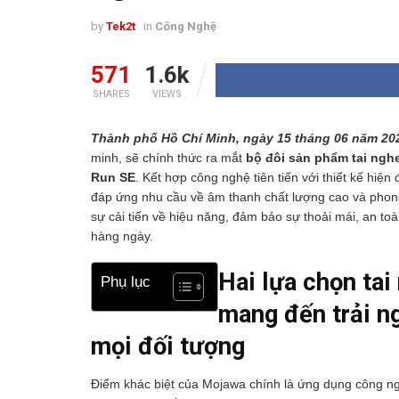
by
Tek2t
in
Công Nghệ
571
1.6k
SHARES
VIEWS
Thành phố Hồ Chí Minh, ngày 15 tháng 06 năm 20
minh, sẽ chính thức ra mắt
bộ đôi sản phẩm tai ngh
Run SE
. Kết hợp công nghệ tiên tiến với thiết kế hiệ
đáp ứng nhu cầu về âm thanh chất lượng cao và pho
sự cải tiến về hiệu năng, đảm bảo sự thoải mái, an to
hàng ngày.
Hai lựa chọn ta
Phụ lục
mang đến trải n
mọi đối tượng
Điểm khác biệt của Mojawa chính là ứng dụng công n