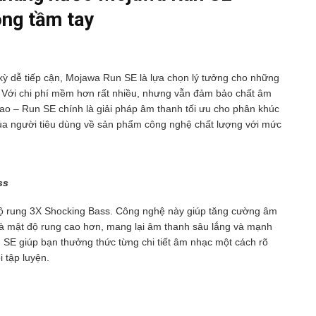
ong tầm tay
 kỳ dễ tiếp cận, Mojawa Run SE là lựa chọn lý tưởng cho những
 Với chi phí mềm hơn rất nhiều, nhưng vẫn đảm bảo chất âm
thao – Run SE chính là giải pháp âm thanh tối ưu cho phân khúc
ủa người tiêu dùng về sản phẩm công nghệ chất lượng với mức
ss
ộ rung 3X Shocking Bass. Công nghệ này giúp tăng cường âm
à mật độ rung cao hơn, mang lại âm thanh sâu lắng và mạnh
 SE giúp bạn thưởng thức từng chi tiết âm nhạc một cách rõ
 tập luyện.