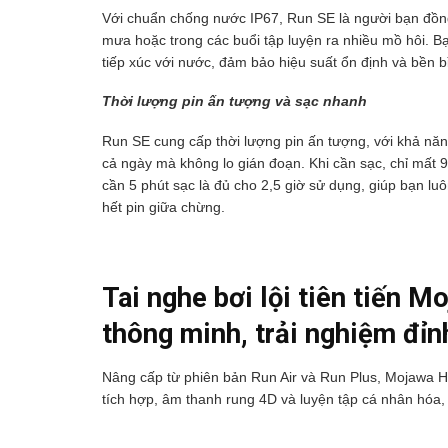
Với chuẩn chống nước IP67, Run SE là người bạn đồng hà
mưa hoặc trong các buổi tập luyện ra nhiều mồ hôi. B
tiếp xúc với nước, đảm bảo hiệu suất ổn định và bền bỉ
Thời lượng pin ấn tượng và sạc nhanh
Run SE cung cấp thời lượng pin ấn tượng, với khả nă
cả ngày mà không lo gián đoạn. Khi cần sạc, chỉ mất 90
cần 5 phút sạc là đủ cho 2,5 giờ sử dụng, giúp bạn lu
hết pin giữa chừng.
Tai nghe bơi lội tiên tiến M
thông minh, trải nghiệm đỉn
Nâng cấp từ phiên bản Run Air và Run Plus, Mojawa Ha
tích hợp, âm thanh rung 4D và luyện tập cá nhân hóa, 