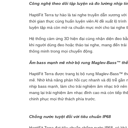
Công nghệ theo dõi tập luyện và đo lường nhịp ti
HaptiFit Terra tự hào là tai nghe truyền dẫn xương vớ
thời gian thực cùng huấn luyện viên AI đề xuất lộ trình
luyện tập mà còn mở ra chuẩn mực mới cho tai nghe th
Hệ thống cảm ứng 3D hiện đại cùng nhận diện đeo bằn
khi người dùng đeo hoặc tháo tai nghe, mang đến trải
thông minh trong mọi chuyển động.
Âm bass mạnh mẽ nhờ bộ rung Maglev-Bass™ thế
HaptiFit Terra được trang bị bộ rung Maglev-Bass™ t
mẽ. Nhờ khả năng phản hồi cực nhanh và độ trễ gần n
nhịp bass mạnh, làm cho trải nghiệm âm nhạc trở nên
mang lại trải nghiệm âm nhạc đỉnh cao mà còn tiếp th
chinh phục mọi thử thách phía trước.
Chống nước tuyệt đối với tiêu chuẩn IP68
HaptiFit Terra đạt tiêu chuẩn chống nước IP68, có kh