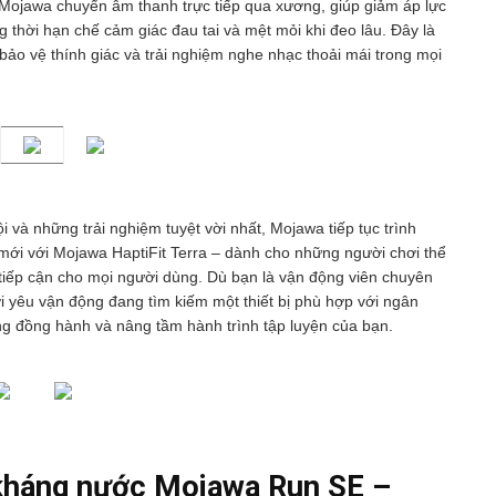
của Mojawa chuyển âm thanh trực tiếp qua xương, giúp giảm áp lực
g thời hạn chế cảm giác đau tai và mệt mỏi khi đeo lâu. Đây là
bảo vệ thính giác và trải nghiệm nghe nhạc thoải mái trong mọi
 và những trải nghiệm tuyệt vời nhất, Mojawa tiếp tục trình
 mới với Mojawa HaptiFit Terra – dành cho những người chơi thể
iếp cận cho mọi người dùng. Dù bạn là vận động viên chuyên
i yêu vận động đang tìm kiếm một thiết bị phù hợp với ngân
ng đồng hành và nâng tầm hành trình tập luyện của bạn.
 kháng nước Mojawa Run SE –