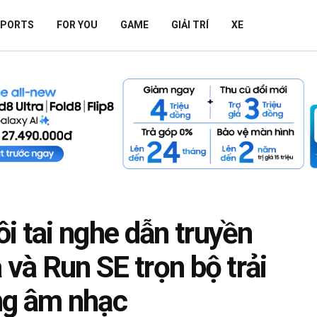
SPORTS
FOR YOU
GAME
GIẢI TRÍ
XE
i tai nghe dẫn truyền
 và Run SE trọn bộ trải
ng âm nhạc