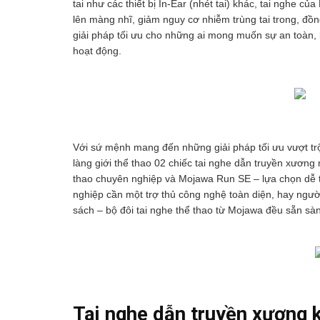
tai như các thiết bị In-Ear (nhét tai) khác, tai nghe 
lên màng nhĩ, giảm nguy cơ nhiễm trùng tai trong, đồn
giải pháp tối ưu cho những ai mong muốn sự an toàn, 
hoạt động.
Với sứ mệnh mang đến những giải pháp tối ưu vượt trội
làng giới thể thao 02 chiếc tai nghe dẫn truyền xương
thao chuyên nghiệp và Mojawa Run SE – lựa chọn dễ t
nghiệp cần một trợ thủ công nghệ toàn diện, hay ngườ
sách – bộ đôi tai nghe thể thao từ Mojawa đều sẵn sà
Tai nghe dẫn truyền xương