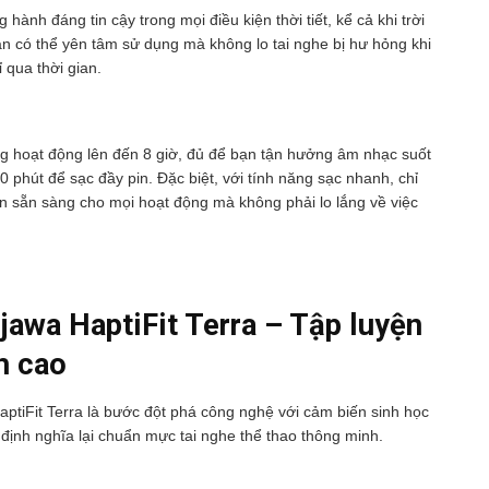
nh đáng tin cậy trong mọi điều kiện thời tiết, kể cả khi trời
ạn có thể yên tâm sử dụng mà không lo tai nghe bị hư hỏng khi
 qua thời gian.
ng hoạt động lên đến 8 giờ, đủ để bạn tận hưởng âm nhạc suốt
 phút để sạc đầy pin. Đặc biệt, với tính năng sạc nhanh, chỉ
ôn sẵn sàng cho mọi hoạt động mà không phải lo lắng về việc
ojawa HaptiFit Terra – Tập luyện
h cao
ptiFit Terra là bước đột phá công nghệ với cảm biến sinh học
định nghĩa lại chuẩn mực tai nghe thể thao thông minh.