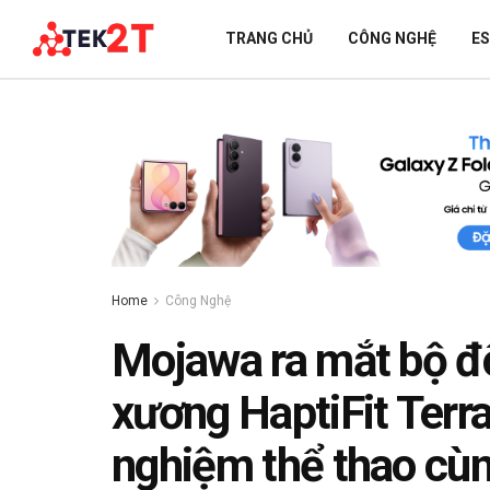
TRANG CHỦ
CÔNG NGHỆ
E
Home
Công Nghệ
Mojawa ra mắt bộ đô
xương HaptiFit Terra
nghiệm thể thao cù