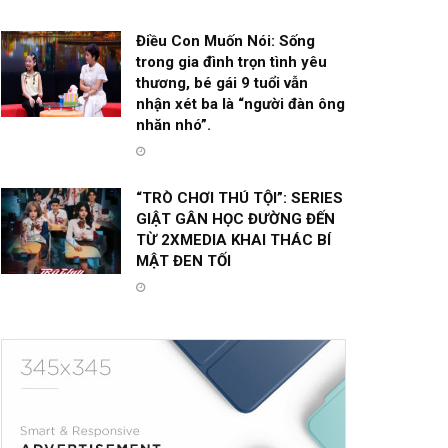
Điều Con Muốn Nói: Sống
trong gia đình trọn tình yêu
thương, bé gái 9 tuổi vẫn
nhận xét ba là “người đàn ông
nhăn nhó”.
“TRÒ CHƠI THÚ TỘI”: SERIES
GIẬT GÂN HỌC ĐƯỜNG ĐẾN
TỪ 2XMEDIA KHAI THÁC BÍ
MẬT ĐEN TỐI