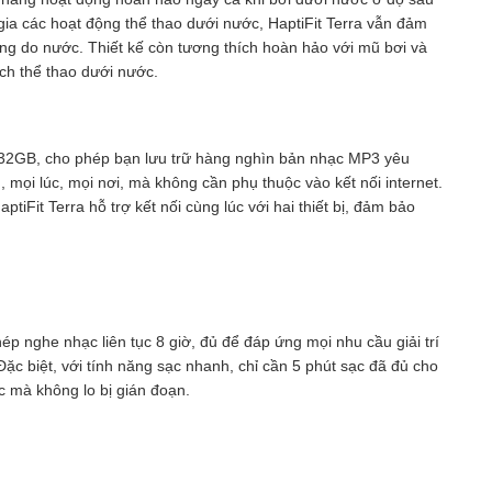
gia các hoạt động thể thao dưới nước, HaptiFit Terra vẫn đảm
ỏng do nước. Thiết kế còn tương thích hoàn hảo với mũ bơi và
ích thể thao dưới nước.
ến 32GB, cho phép bạn lưu trữ hàng nghìn bản nhạc MP3 yêu
mọi lúc, mọi nơi, mà không cần phụ thuộc vào kết nối internet.
ptiFit Terra hỗ trợ kết nối cùng lúc với hai thiết bị, đảm bảo
hép nghe nhạc liên tục 8 giờ, đủ để đáp ứng mọi nhu cầu giải trí
Đặc biệt, với tính năng sạc nhanh, chỉ cần 5 phút sạc đã đủ cho
c mà không lo bị gián đoạn.