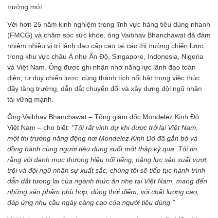
trưởng mới.
Với hơn 25 năm kinh nghiệm trong lĩnh vực hàng tiêu dùng nhanh
(FMCG) và chăm sóc sức khỏe, ông Vaibhav Bhanchawat đã đảm
nhiệm nhiều vị trí lãnh đạo cấp cao tại các thị trường chiến lược
trong khu vực châu Á như Ấn Độ, Singapore, Indonesia, Nigeria
và Việt Nam. Ông được ghi nhận nhờ năng lực lãnh đạo toàn
diện, tư duy chiến lược, cùng thành tích nổi bật trong việc thúc
đẩy tăng trưởng, dẫn dắt chuyển đổi và xây dựng đội ngũ nhân
tài vững mạnh.
Ông Vaibhav Bhanchawat – Tổng giám đốc Mondelez Kinh Đô
Việt Nam – cho biết:
“Tôi rất vinh dự khi được trở lại Việt Nam,
một thị trường năng động nơi Mondelez Kinh Đô đã gắn bó và
đồng hành cùng người tiêu dùng suốt một thập kỷ qua. Tôi tin
rằng với danh mục thương hiệu nổi tiếng, năng lực sản xuất vượt
trội và đội ngũ nhân sự xuất sắc, chúng tôi sẽ tiếp tục hành trình
dẫn dắt tương lai của ngành thức ăn nhẹ tại Việt Nam, mang đến
những sản phẩm phù hợp, đúng thời điểm, với chất lượng cao,
đáp ứng nhu cầu ngày càng cao của người tiêu dùng.”