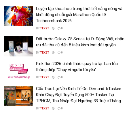
Luyện tập khoa học trong thời tiết nắng nóng và
khởi động chuỗi giải Marathon Quốc tế
Techcombank 2026
BY
TEK2T
0
Đặt trước Galaxy Z8 Series tại Di Động Việt, nhận
ưu đãi thu cũ đến 5 triệu kèm loạt đặt quyền
BY
TEK2T
0
Pink Run 2026 chính thức quay trở lại: Lan tỏa
thông điệp “Chạy vì người tôi yêu”
BY
TEK2T
0
Cấu Trúc Lại Nền Kinh Tế On-Demand: bTaskee
Khởi Chạy Đợt Tuyển Dụng 500+ Tasker Tại
TP.HCM, Thu Nhập Đạt Ngưỡng 33 Triệu/Tháng
BY
TEK2T
0