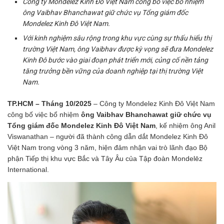
Công ty Mondelez Kinh Đô Việt Nam công bố việc bổ nhiệm
ông Vaibhav Bhanchawat giữ chức vụ Tổng giám đốc
Mondelez Kinh Đô Việt Nam.
Với kinh nghiệm sâu rộng trong khu vực cùng sự thấu hiểu thị
trường Việt Nam, ông Vaibhav được kỳ vọng sẽ đưa Mondelez
Kinh Đô bước vào giai đoạn phát triển mới, củng cố nền tảng
tăng trưởng bền vững của doanh nghiệp tại thị trường Việt
Nam.
TP.HCM – Tháng 10/2025
– Công ty Mondelez Kinh Đô Việt Nam
công bố việc bổ nhiệm
ông Vaibhav Bhanchawat giữ chức vụ
Tổng giám đốc Mondelez Kinh Đô Việt Nam
, kế nhiệm ông Anil
Viswanathan – người đã thành công dẫn dắt Mondelez Kinh Đô
Việt Nam trong vòng 3 năm, hiện đảm nhận vai trò lãnh đạo Bộ
phận Tiếp thị khu vực Bắc và Tây Âu của Tập đoàn Mondelēz
International.