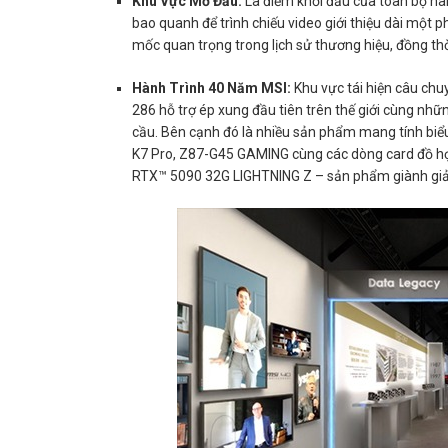
Khu Vực Mở Đầu:
Là điểm khởi đầu của toàn bộ hà
bao quanh để trình chiếu video giới thiệu dài một p
mốc quan trọng trong lịch sử thương hiệu, đồng thờ
Hành Trình 40 Năm MSI:
Khu vực tái hiện câu ch
286 hỗ trợ ép xung đầu tiên trên thế giới cùng nh
cầu. Bên cạnh đó là nhiều sản phẩm mang tính biể
K7 Pro, Z87-G45 GAMING cùng các dòng card đồ họa
RTX™ 5090 32G LIGHTNING Z – sản phẩm giành gi