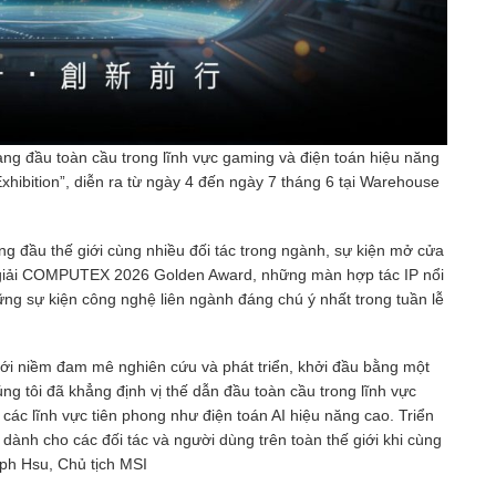
ng đầu toàn cầu trong lĩnh vực gaming và điện toán hiệu năng
xhibition”, diễn ra từ ngày 4 đến ngày 7 tháng 6 tại Warehouse
g đầu thế giới cùng nhiều đối tác trong ngành, sự kiện mở cửa
t giải COMPUTEX 2026 Golden Award, những màn hợp tác IP nổi
ững sự kiện công nghệ liên ngành đáng chú ý nhất trong tuần lễ
với niềm đam mê nghiên cứu và phát triển, khởi đầu bằng một
g tôi đã khẳng định vị thế dẫn đầu toàn cầu trong lĩnh vực
ác lĩnh vực tiên phong như điện toán AI hiệu năng cao. Triển
dành cho các đối tác và người dùng trên toàn thế giới khi cùng
seph Hsu, Chủ tịch MSI