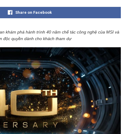
Share on Facebook
uan khám phá hành trình 40 năm chế tác công nghệ của MSI và
đón độc quyền dành cho khách tham dự