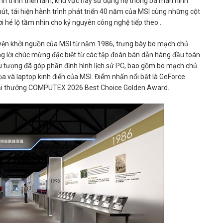
nh trình triển lãm, khu vực này sử dụng hệ thống ba màn hình
hút, tái hiện hành trình phát triển 40 năm của MSI cùng những cột
i hé lộ tầm nhìn cho kỷ nguyên công nghệ tiếp theo .
uyện khởi nguồn của MSI từ năm 1986, trưng bày bo mạch chủ
ững lời chúc mừng đặc biệt từ các tập đoàn bán dẫn hàng đầu toàn
u tượng đã góp phần định hình lịch sử PC, bao gồm bo mạch chủ
 và laptop kinh điển của MSI. Điểm nhấn nổi bật là GeForce
ải thưởng COMPUTEX 2026 Best Choice Golden Award.