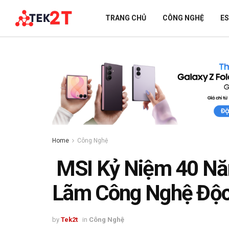
TRANG CHỦ
CÔNG NGHỆ
E
Home
Công Nghệ
MSI Kỷ Niệm 40 Năm
Lãm Công Nghệ Độc
by
Tek2t
in
Công Nghệ