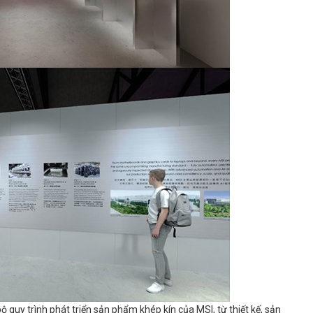
bộ quy trình phát triển sản phẩm khép kín của MSI, từ thiết kế, sản