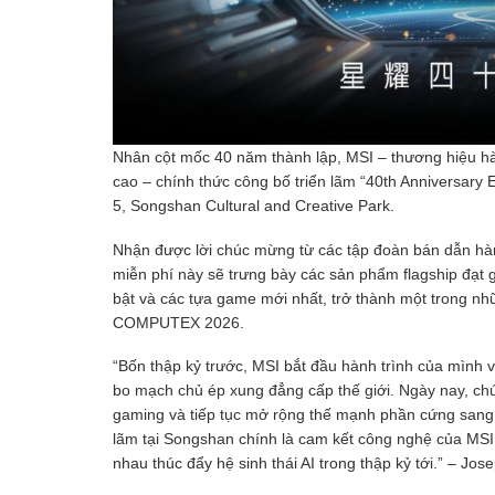
Nhân cột mốc 40 năm thành lập, MSI – thương hiệu hà
cao – chính thức công bố triển lãm “40th Anniversary E
5, Songshan Cultural and Creative Park.
Nhận được lời chúc mừng từ các tập đoàn bán dẫn hàn
miễn phí này sẽ trưng bày các sản phẩm flagship đạ
bật và các tựa game mới nhất, trở thành một trong nh
COMPUTEX 2026.
“Bốn thập kỷ trước, MSI bắt đầu hành trình của mình 
bo mạch chủ ép xung đẳng cấp thế giới. Ngày nay, chún
gaming và tiếp tục mở rộng thế mạnh phần cứng sang c
lãm tại Songshan chính là cam kết công nghệ của MSI 
nhau thúc đẩy hệ sinh thái AI trong thập kỷ tới.” – Jo