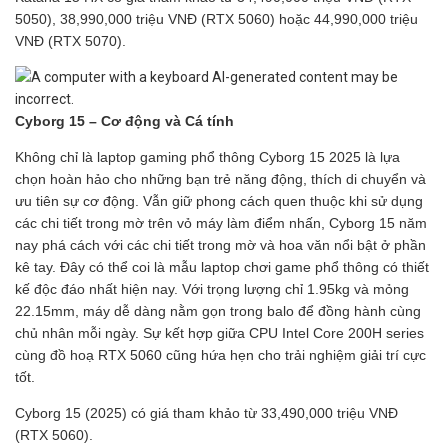
5050), 38,990,000 triệu VNĐ (RTX 5060) hoặc 44,990,000 triệu
VNĐ (RTX 5070).
Cyborg 15 – Cơ động và Cá tính
Không chỉ là laptop gaming phổ thông Cyborg 15 2025 là lựa
chọn hoàn hảo cho những bạn trẻ năng động, thích di chuyển và
ưu tiên sự cơ động. Vẫn giữ phong cách quen thuộc khi sử dụng
các chi tiết trong mờ trên vỏ máy làm điểm nhấn, Cyborg 15 năm
nay phá cách với các chi tiết trong mờ và hoa văn nổi bật ở phần
kê tay. Đây có thể coi là mẫu laptop chơi game phổ thông có thiết
kế độc đáo nhất hiện nay. Với trọng lượng chỉ 1.95kg và mỏng
22.15mm, máy dễ dàng nằm gọn trong balo để đồng hành cùng
chủ nhân mỗi ngày. Sự kết hợp giữa CPU Intel Core 200H series
cùng đồ hoạ RTX 5060 cũng hứa hẹn cho trải nghiệm giải trí cực
tốt.
Cyborg 15 (2025) có giá tham khảo từ 33,490,000 triệu VNĐ
(RTX 5060).