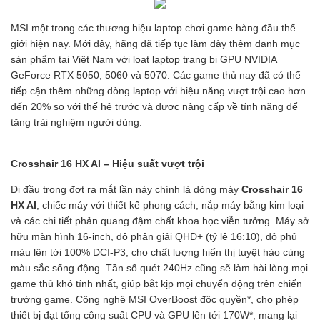
MSI một trong các thương hiệu laptop chơi game hàng đầu thế
giới hiện nay. Mới đây, hãng đã tiếp tục làm dày thêm danh mục
sản phẩm tại Việt Nam với loạt laptop trang bị GPU NVIDIA
GeForce RTX 5050, 5060 và 5070. Các game thủ nay đã có thể
tiếp cận thêm những dòng laptop với hiệu năng vượt trội cao hơn
đến 20% so với thế hệ trước và được nâng cấp về tính năng để
tăng trải nghiệm người dùng.
Crosshair 16 HX AI – Hiệu suất vượt trội
Đi đầu trong đợt ra mắt lần này chính là dòng máy
Crosshair 16
HX AI
, chiếc máy với thiết kế phong cách, nắp máy bằng kim loại
và các chi tiết phản quang đậm chất khoa học viễn tưởng. Máy sở
hữu màn hình 16-inch, độ phân giải QHD+ (tỷ lệ 16:10), độ phủ
màu lên tới 100% DCI-P3, cho chất lượng hiển thị tuyệt hảo cùng
màu sắc sống động. Tần số quét 240Hz cũng sẽ làm hài lòng mọi
game thủ khó tính nhất, giúp bắt kịp mọi chuyển động trên chiến
trường game. Công nghệ MSI OverBoost độc quyền*, cho phép
thiết bị đạt tổng công suất CPU và GPU lên tới 170W*, mang lại