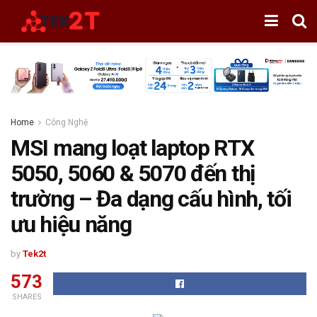
Home
Công Nghệ
MSI mang loạt laptop RTX
5050, 5060 & 5070 đến thị
trường – Đa dạng cấu hình, tối
ưu hiệu năng
by
Tek2t
573
SHARES