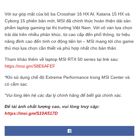
Với sự góp mặt của bộ ba Crosshair 16 HX AI, Katana 15 HX và
Cyborg 15 phiên bản mới, MSI đã chính thức hoàn thiện dải sản
phẩm laptop gaming tại thị trường Việt Nam. Với vô vàn lựa chọn
trải dài trên nhiều phân khúc, từ cao cấp đến phổ thông, từ hiệu
năng đỉnh cao đến tính cơ động tiện lợi – MSI mang tới cho game
thủ mọi lựa chọn cần thiết và phù hợp nhất cho bản thân.
Tham khảo thêm về laptop MSI RTX 50 series tại link sau:
https://msi.gm/S8E6AFEF
*Khi sử dụng chế độ Extreme Performance trong MSI Center và
có cắm sạc.
*Vui lòng liên hệ các đại lý chính hãng để biết giá chính xác.
Để tải ảnh chất lượng cao, vui lòng truy cập
:
https://msi.gm/S10A517D