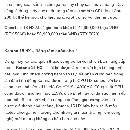
hiệu năng xuất sắc khi chơi game hay chạy các tác vụ nặng. Đây
cũng là dòng máy duy nhất trong tầm giá sở hữu CPU Intel Core
200HX thế hệ mới, cho hiệu suất vượt trội so với thế hệ trước.
Crosshair 16 HX AI có giá tham khảo từ 44,990,000 triệu VNĐ
(RTX 5060) hoặc 50,990,000 triệu VNĐ (RTX 5070).
Katana 15 HX – Nâng tầm cuộc chơi!
Dòng máy Katana quen thuộc cũng trở lại với phiên bản nâng cấp
mới –
Katana 15 HX.
Thiết kế được làm mới với họa tiết logo nổi
bật, mặt lưng nhám chống bám vân tay. Về phần cứng bên trong,
lần đầu tiên dòng Katana được trang bị CPU HX-series, với lựa
chọn cao nhất lên tới Intel® Core™ i9-14900HX. Công suất GPU
cũng được nâng lên mức 115W, giúp phát huy tối đa sức mạnh đồ
hoạ thế hệ mới. Với nhiều nâng cấp đáng giá nhưng vẫn giữ
được giá thành phải chăng, Katana 15 HX hứa hẹn sẽ là mẫu
laptop chơi game lí tưởng cho những ai muốn trải nghiệm công
nghệ mới nhưng không có hầu bao quá dày.
Katana 15 HX có giá tham khảo từ 34,490,000 triệu VNĐ (RTX