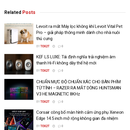
Related
Posts
Levoit ra mắt Máy lọc không khí Levoit Vital Pet
Pro – giải pháp thông minh dành cho nhà nuôi
thú cưng
BY
TEK2T
0
KEF LS LUXE: Tái định nghĩa trải nghiệm âm
thanh Hi-Fi không dây thế hệ mới
BY
TEK2T
0
CHUẨN MỰC ĐỘ CHUẨN XÁC CHO BÀN PHÍM
TỪ TÍNH – RAZER RA MẮT DÒNG HUNTSMAN
V3 HE MAGNETIC 8KHz
BY
TEK2T
0
Corsair công bố màn hình cảm ứng phụ Xeneon
Edge 14.5 inch mở rộng không gian đa nhiệm
BY
TEK2T
0