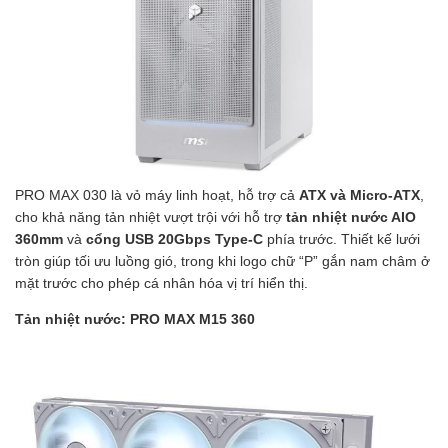
PRO MAX 030 là vỏ máy linh hoạt, hỗ trợ cả
ATX và Micro-ATX
,
cho khả năng tản nhiệt vượt trội với hỗ trợ
tản nhiệt nước AIO
360mm
và
cổng USB 20Gbps Type-C
phía trước. Thiết kế lưới
tròn giúp tối ưu luồng gió, trong khi logo chữ “P” gắn nam châm ở
mặt trước cho phép cá nhân hóa vị trí hiển thị.
Tản nhiệt nước: PRO MAX M15 360