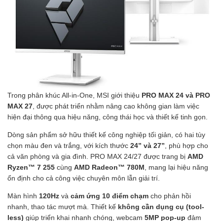
Trong phân khúc All-in-One, MSI giới thiệu
PRO MAX 24 và PRO
MAX 27
, được phát triển nhằm nâng cao không gian làm việc
hiện đại thông qua hiệu năng, công thái học và thiết kế tinh gọn.
Dòng sản phẩm sở hữu thiết kế công nghiệp tối giản, có hai tùy
chọn màu đen và trắng, với kích thước
24” và 27”
, phù hợp cho
cả văn phòng và gia đình. PRO MAX 24/27 được trang bị
AMD
Ryzen™ 7 255
cùng
AMD Radeon™ 780M
, mang lại hiệu năng
ổn định cho cả công việc chuyên môn lẫn giải trí.
Màn hình
120Hz
và
cảm ứng 10 điểm chạm
cho phản hồi
nhanh, thao tác mượt mà. Thiết kế
không cần dụng cụ (tool-
less)
giúp triển khai nhanh chóng, webcam
5MP pop-up
đảm