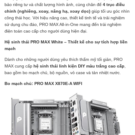
bảo riêng tư và chất lượng hình ảnh, cùng chân đế
4 trục điều
chỉnh (nghiêng, xoay, nâng hạ, xoay dọc)
giúp tối ưu góc nhìn
công thái học. Với hiệu năng cao, thiết kế tinh tế và trải nghiệm
sử dụng chu đáo, PRO MAX All-in-One mang đến trải nghiệm
điện toán cao cấp cho người dùng hiện đại.
Hệ sinh thái PRO MAX White – Thiết kế cho sự tích hợp liền
mạch
Dành cho những người dùng yêu thích thẩm mỹ tối giản, PRO
MAX cung cấp
hệ sinh thái linh kiện DIY màu trắng cao cấp
,
bao gồm bo mạch chủ, bộ nguồn, vỏ case và tản nhiệt nước.
Bo mạch chủ: PRO MAX X870E-A WIFI