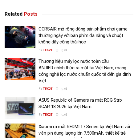
Related
Posts
CORSAIR mở rộng dòng sản phẩm chơi game
thường ngày với bàn phím đa năng và chuột
không dây công thái học
BY
TEK2T
0
Thương hiệu máy lọc nước toàn cầu
ANJIER chính thức ra mắt tại Việt Nam, mang
công nghệ lọc nước chuẩn quốc tế đến gia đình
Việt
BY
TEK2T
0
ASUS Republic of Gamers ra mắt ROG Strix
SCAR 18 2026 tại Việt Nam
BY
TEK2T
0
Xiaomi ra mắt REDMI 17 Series tại Việt Nam với
viên pin dung lượng lớn 7.500mAh, thiết kế trẻ