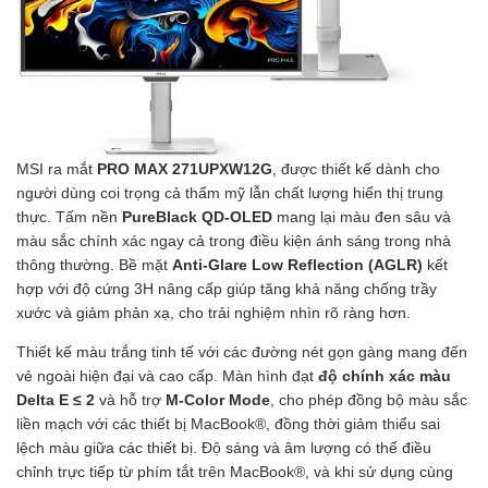
MSI ra mắt
PRO MAX 271UPXW12G
, được thiết kế dành cho
người dùng coi trọng cả thẩm mỹ lẫn chất lượng hiển thị trung
thực. Tấm nền
PureBlack QD-OLED
mang lại màu đen sâu và
màu sắc chính xác ngay cả trong điều kiện ánh sáng trong nhà
thông thường. Bề mặt
Anti-Glare Low Reflection (AGLR)
kết
hợp với độ cứng 3H nâng cấp giúp tăng khả năng chống trầy
xước và giảm phản xạ, cho trải nghiệm nhìn rõ ràng hơn.
Thiết kế màu trắng tinh tế với các đường nét gọn gàng mang đến
vẻ ngoài hiện đại và cao cấp. Màn hình đạt
độ chính xác màu
Delta E ≤ 2
và hỗ trợ
M-Color Mode
, cho phép đồng bộ màu sắc
liền mạch với các thiết bị MacBook®, đồng thời giảm thiểu sai
lệch màu giữa các thiết bị. Độ sáng và âm lượng có thể điều
chỉnh trực tiếp từ phím tắt trên MacBook®, và khi sử dụng cùng