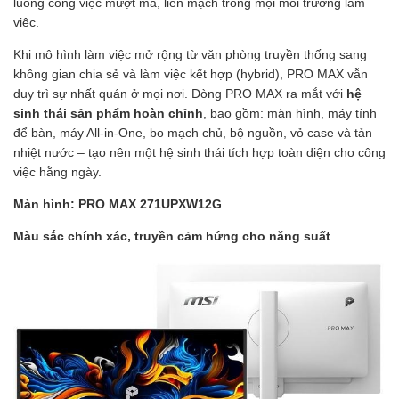
luồng công việc mượt mà, liền mạch trong mọi môi trường làm
việc.
Khi mô hình làm việc mở rộng từ văn phòng truyền thống sang
không gian chia sẻ và làm việc kết hợp (hybrid), PRO MAX vẫn
duy trì sự nhất quán ở mọi nơi. Dòng PRO MAX ra mắt với
hệ
sinh thái sản phẩm hoàn chỉnh
, bao gồm: màn hình, máy tính
để bàn, máy All-in-One, bo mạch chủ, bộ nguồn, vỏ case và tản
nhiệt nước – tạo nên một hệ sinh thái tích hợp toàn diện cho công
việc hằng ngày.
Màn hình: PRO MAX 271UPXW12G
Màu sắc chính xác, truyền cảm hứng cho năng suất