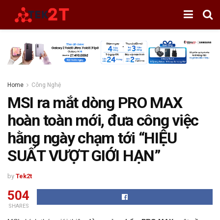
Home
Công Nghệ
MSI ra mắt dòng PRO MAX
hoàn toàn mới, đưa công việc
hằng ngày chạm tới “HIỆU
SUẤT VƯỢT GIỚI HẠN”
by
Tek2t
504
SHARES