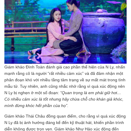
Giám khảo Đình Toàn đánh giá cao phần thể hiện của N Ly, nhấn
mạnh rằng cô là người “rất nhiều cảm xúc” và đã đảm nhận một
phân đoạn khó với nhiều tầng tâm trạng về sự mất mát trong tình
mẫu tử. Tuy nhiên, anh cũng nhắc nhở rằng vì quá xúc động nên
N Ly bị nghẹn ở một số đoạn:
“Quan trọng là em phải giữ hơi…
Có nhiều cảm xúc là tốt nhưng hãy chừa chỗ cho khán giả khóc,
mình đừng khóc hết phần của họ”.
Giám khảo Thái Châu đồng quan điểm, cho rằng vì quá xúc động
N Ly đã bị ảnh hưởng đáng kể đến kỹ thuật hát, khiến phần trình
diễn không được trọn vẹn. Giám khảo Như Hảo xúc động đến