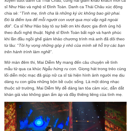
xuyến suốt danh ca Thái Châu, cùng hai giám khảo khách mời ca
sĩ Như Hảo và nghệ sĩ Đình Toàn. Danh ca Thái Châu xúc động
chia sẻ: “
Tình mẹ, tình cha là những ký ức không bao giờ phai.
Đó là điểm tựa để mỗi người con vượt qua mọi vấp ngã ngoài
đời
”. Ca sĩ Như Hảo bày tỏ sự biết ơn khi được gia đình ủng hộ
theo đuổi nghệ thuật. Nghệ sĩ Đình Toàn bất ngờ và hạnh phúc
khi lần đầu ngồi ghế giám khảo chương trình mà anh đã dõi theo
từ lâu: “
Tôi hy vọng những góp ý nhỏ của mình sẽ hỗ trợ các bạn
trên hành trình làm nghề
”.
Mở màn đêm thi, Mai Diễm My mang đến câu chuyện về tình
mẫu tử qua ca khúc
Ngẫu hứng ru con
. Giọng hát trong trẻo cùng
lối diễn mộc mạc đã giúp nữ ca sĩ tái hiện hình ảnh người mẹ dịu
dàng ru con giữa những bộn bề cuộc sống. Là một dòng nhạc
thuộc sở trường, Mai Diễm My dễ dàng lan tỏa cảm xúc, dẫn dắt
khán giả vào không gian ấm áp và đầy thiêng liêng của tình mẹ.