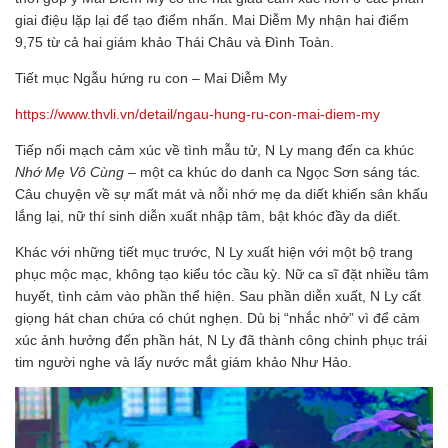
giai điệu lặp lại để tạo điểm nhấn. Mai Diễm My nhận hai điểm
9,75 từ cả hai giám khảo Thái Châu và Đình Toàn.
Tiết mục Ngẫu hứng ru con – Mai Diễm My
https://www.thvli.vn/detail/ngau-hung-ru-con-mai-diem-my
Tiếp nối mạch cảm xúc về tình mẫu tử, N Ly mang đến ca khúc
Nhớ Mẹ Vô Cùng –
một ca khúc do danh ca Ngọc Sơn sáng tác
.
Câu chuyện về sự mất mát và nỗi nhớ mẹ da diết khiến sân khấu
lắng lại, nữ thí sinh diễn xuất nhập tâm, bật khóc đầy da diết.
Khác với những tiết mục trước, N Ly xuất hiện với một bộ trang
phục mộc mạc, không tạo kiểu tóc cầu kỳ. Nữ ca sĩ đặt nhiều tâm
huyết, tình cảm vào phần thể hiện. Sau phần diễn xuất, N Ly cất
giọng hát chan chứa có chút nghẹn. Dù bị “nhắc nhở” vì để cảm
xúc ảnh hưởng đến phần hát, N Ly đã thành công chinh phục trái
tim người nghe và lấy nước mắt giám khảo Như Hảo.