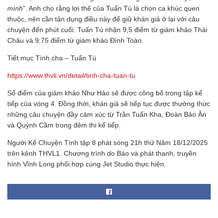
mình
”. Anh cho rằng lợi thế của Tuấn Tú là chọn ca khúc quen
thuộc, nên cần tận dụng điều này để giữ khán giả ở lại với câu
chuyện đến phút cuối. Tuấn Tú nhận 9,5 điểm từ giám khảo Thái
Châu và 9,75 điểm từ giám khảo Đình Toàn.
Tiết mục Tình cha – Tuấn Tú
https://www.thvli.vn/detail/tinh-cha-tuan-tu
Số điểm của giám khảo Như Hảo sẽ được công bố trong tập kế
tiếp của vòng 4. Đồng thời, khán giả sẽ tiếp tục được thưởng thức
những câu chuyện đầy cảm xúc từ Trần Tuấn Kha, Đoàn Bảo Ân
và Quỳnh Cầm trong đêm thi kế tiếp.
Người Kể Chuyện Tình tập 8 phát sóng 21h thứ Năm 18/12/2025
trên kênh THVL1. Chương trình do Báo và phát thanh, truyền
hình Vĩnh Long phối hợp cùng Jet Studio thực hiện.