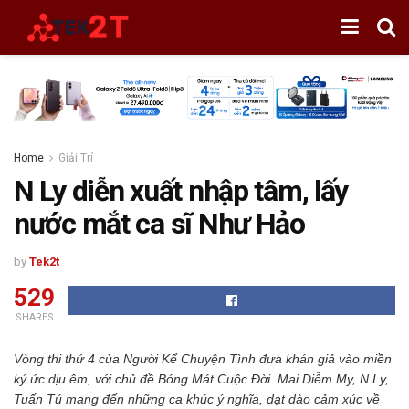
Home
Giải Trí
N Ly diễn xuất nhập tâm, lấy
nước mắt ca sĩ Như Hảo
by
Tek2t
529
SHARES
Vòng thi thứ 4 của Người Kể Chuyện Tình đưa khán giả vào miền
ký ức dịu êm, với chủ đề Bóng Mát Cuộc Đời. Mai Diễm My, N Ly,
Tuấn Tú mang đến những ca khúc ý nghĩa, dạt dào cảm xúc về