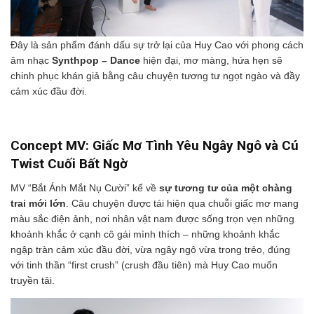
Đây là sản phẩm đánh dấu sự trở lại của Huy Cao với phong cách
âm nhạc
Synthpop – Dance
hiện đại, mơ màng, hứa hẹn sẽ
chinh phục khán giả bằng câu chuyện tương tư ngọt ngào và đầy
cảm xúc đầu đời.
Concept MV: Giấc Mơ Tình Yêu Ngây Ngô và Cú
Twist Cuối Bất Ngờ
MV “Bắt Ánh Mắt Nụ Cười” kể về
sự tương tư của một chàng
trai mới lớn
. Câu chuyện được tái hiện qua chuỗi giấc mơ mang
màu sắc điện ảnh, nơi nhân vật nam được sống trọn vẹn những
khoảnh khắc ở cạnh cô gái mình thích – những khoảnh khắc
ngập tràn cảm xúc đầu đời, vừa ngây ngô vừa trong trẻo, đúng
với tinh thần “first crush” (crush đầu tiên) mà Huy Cao muốn
truyền tải.