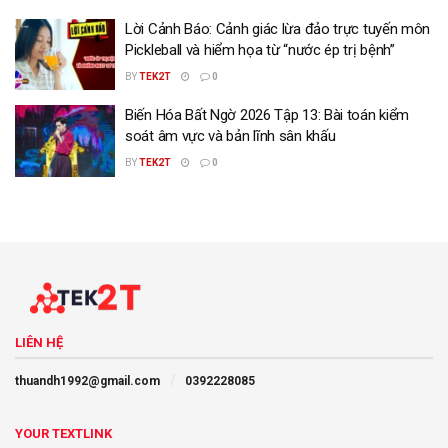
Lời Cảnh Báo: Cảnh giác lừa đảo trực tuyến môn
Pickleball và hiểm họa từ “nước ép trị bệnh”
BY
TEK2T
0
Biến Hóa Bất Ngờ 2026 Tập 13: Bài toán kiểm
soát âm vực và bản lĩnh sân khấu
BY
TEK2T
0
LIÊN HỆ
thuandh1992@gmail.com
0392228085
YOUR TEXTLINK