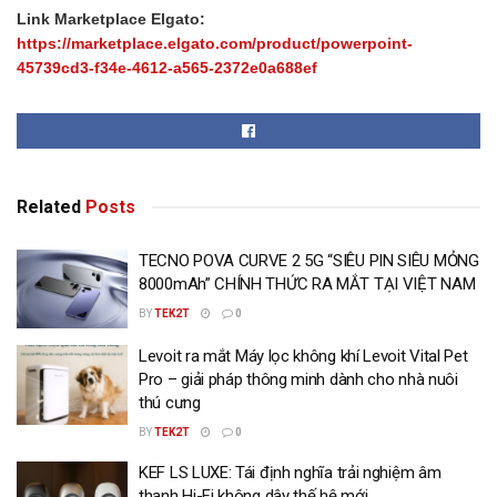
Link Marketplace Elgato:
https://marketplace.elgato.com/product/powerpoint-
45739cd3-f34e-4612-a565-2372e0a688ef
Related
Posts
TECNO POVA CURVE 2 5G “SIÊU PIN SIÊU MỎNG
8000mAh” CHÍNH THỨC RA MẮT TẠI VIỆT NAM
BY
TEK2T
0
Levoit ra mắt Máy lọc không khí Levoit Vital Pet
Pro – giải pháp thông minh dành cho nhà nuôi
thú cưng
BY
TEK2T
0
KEF LS LUXE: Tái định nghĩa trải nghiệm âm
thanh Hi-Fi không dây thế hệ mới