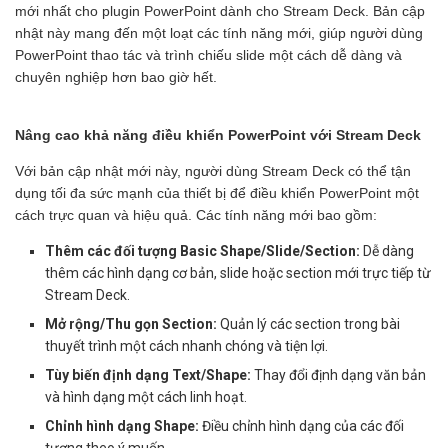
mới nhất cho plugin PowerPoint dành cho Stream Deck. Bản cập
nhật này mang đến một loạt các tính năng mới, giúp người dùng
PowerPoint thao tác và trình chiếu slide một cách dễ dàng và
chuyên nghiệp hơn bao giờ hết.
Nâng cao khả năng điều khiển PowerPoint với Stream Deck
Với bản cập nhật mới này, người dùng Stream Deck có thể tận
dụng tối đa sức mạnh của thiết bị để điều khiển PowerPoint một
cách trực quan và hiệu quả. Các tính năng mới bao gồm:
Thêm các đối tượng Basic Shape/Slide/Section:
Dễ dàng
thêm các hình dạng cơ bản, slide hoặc section mới trực tiếp từ
Stream Deck.
Mở rộng/Thu gọn Section:
Quản lý các section trong bài
thuyết trình một cách nhanh chóng và tiện lợi.
Tùy biến định dạng Text/Shape:
Thay đổi định dạng văn bản
và hình dạng một cách linh hoạt.
Chỉnh hình dạng Shape:
Điều chỉnh hình dạng của các đối
tượng theo ý muốn.