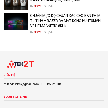
BY
TEK2T
0
CHUẨN MỰC ĐỘ CHUẨN XÁC CHO BÀN PHÍM
TỪ TÍNH – RAZER RA MẮT DÒNG HUNTSMAN
V3 HE MAGNETIC 8KHz
BY
TEK2T
0
LIÊN HỆ
thuandh1992@gmail.com
0392228085
YOUR TEXTLINK