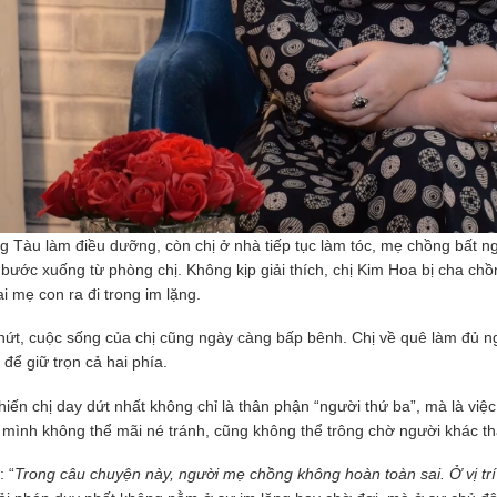
g Tàu làm điều dưỡng, còn chị ở nhà tiếp tục làm tóc, mẹ chồng bất n
a bước xuống từ phòng chị. Không kịp giải thích, chị Kim Hoa bị cha ch
ai mẹ con ra đi trong im lặng.
nứt, cuộc sống của chị cũng ngày càng bấp bênh. Chị về quê làm đủ ng
 để giữ trọn cả hai phía.
ến chị day dứt nhất không chỉ là thân phận “người thứ ba”, mà là việc 
ng mình không thể mãi né tránh, cũng không thể trông chờ người khác th
: “
Trong câu chuyện này, người mẹ chồng không hoàn toàn sai. Ở vị trí 