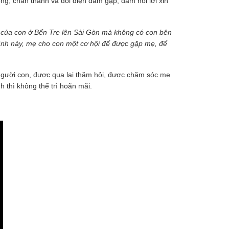
ng, chân thành và đối diện dám gặp, dám nói lời xin
 của con ở Bến Tre lên Sài Gòn mà không có con bên
rình này, mẹ cho con một cơ hội để được gặp mẹ, để
 người con, được qua lại thăm hỏi, được chăm sóc mẹ
 thì không thể trì hoãn mãi.