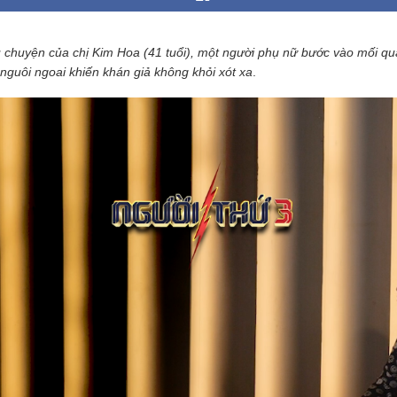
 chuyện của chị Kim Hoa (41 tuổi), một người phụ nữ bước vào mối qua
nguôi ngoai khiến khán giả không khỏi xót xa
.