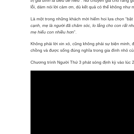
trị gia đình là điều dễ hiểu
”. Nữ chuyên gia cho rằng g
lỗi, dám nói lời cảm ơn, dù kết quả có thể không như
Là một trong những khách mời hiếm hoi lựa chọn “bật 
cạnh, mẹ là người đã chăm sóc, lo lắng cho con rất n
mẹ hiểu con nhiều hơn
”.
Không phải lời xin xỏ, cũng không phải sự biện minh,
chồng và được sống đúng nghĩa trong gia đình nhỏ của
Chương trình Người Thứ 3 phát sóng định kỳ vào lúc