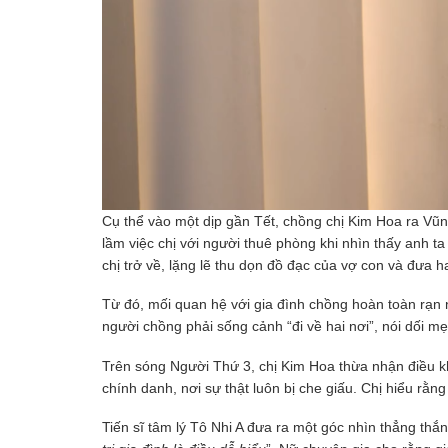
Cụ thể vào một dịp gần Tết, chồng chị Kim Hoa ra Vũn
lầm việc chị với người thuê phòng khi nhìn thấy anh t
chị trở về, lặng lẽ thu dọn đồ đạc của vợ con và đưa h
Từ đó, mối quan hệ với gia đình chồng hoàn toàn rạn 
người chồng phải sống cảnh “đi về hai nơi”, nói dối mẹ
Trên sóng Người Thứ 3, chị Kim Hoa thừa nhận điều khi
chính danh, nơi sự thật luôn bị che giấu. Chị hiểu rằ
Tiến sĩ tâm lý Tô Nhi A đưa ra một góc nhìn thẳng thắn