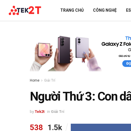
TRANG CHỦ
CÔNG NGHỆ
E
Home
Giải Trí
Người Thứ 3: Con dâ
by
Tek2t
in
Giải Trí
538
1.5k