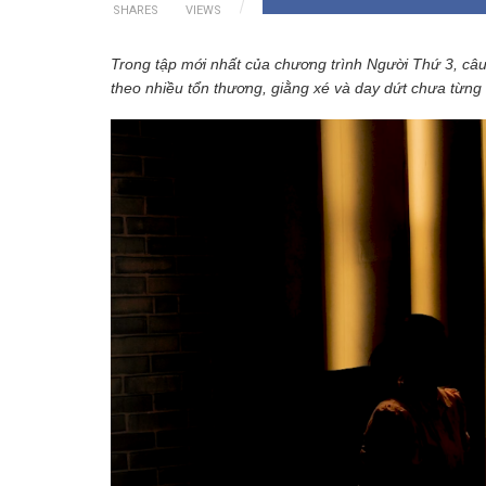
SHARES
VIEWS
Trong tập mới nhất của chương trình Người Thứ 3, câu
theo nhiều tổn thương, giằng xé và day dứt chưa từng 