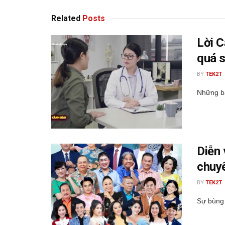
Related
Posts
Lời C
quá 
BY
TEK2T
Những bấ
Diễn 
chuy
BY
TEK2T
Sự bùng 