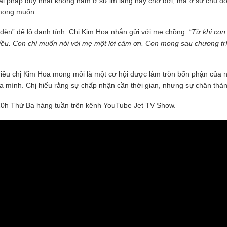
iải pháp duy nhất không nằm ở sự im lặng hay chờ đợi, mà ở sự chủ độ
 mong muốn.
đèn” để lộ danh tính. Chị Kim Hoa nhắn gửi với mẹ chồng: “
Từ khi con
hiều. Con chỉ muốn nói với mẹ một lời cảm ơn. Con mong sau chương t
 điều chị Kim Hoa mong mỏi là một cơ hội được làm tròn bổn phận của
 mình. Chị hiểu rằng sự chấp nhận cần thời gian, nhưng sự chân thành
 20h Thứ Ba hàng tuần trên kênh YouTube Jet TV Show.